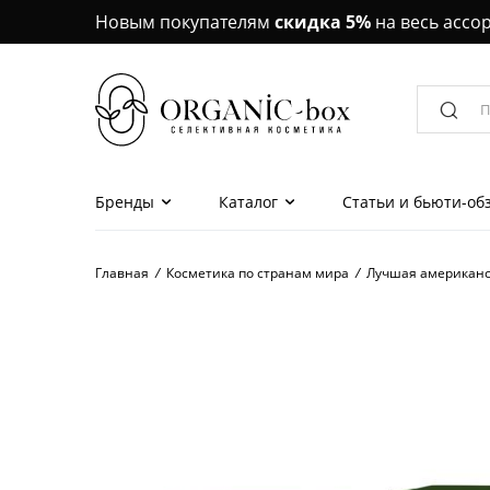
Новым покупателям
скидка 5%
на весь ассо
Бренды
Каталог
Статьи и бьюти-об
Главная
/
Косметика по странам мира
/
Лучшая американс
Наборы красоты
Маски для лица, 
Кремы, эссенции,
лица
Сыворотки, ампу
для лица
Кремы, сыворотки,