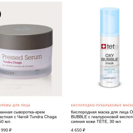
КРЕМЫ ДЛЯ ЛИЦА
КИСЛОРОДНО-ПУЗЫРЬКОВЫЕ МАСК
анная сыворотка-крем
Кислородная маска для лица
астная с Чагой Tundra Chaga
BUBBLE с гиалуроновой кислот
50 мл.
сияния кожи TETE, 30 мл
ервоначальная
Текущая
 990
₽
4 650
₽