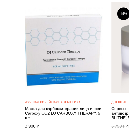
14%
ЛУЧШАЯ КОРЕЙСКАЯ КОСМЕТИКА
ДНЕВНЫЕ 
Маска для карбокситерапии лица и шеи
Спрессов
Carboxy CO2 DJ CARBOXY THERAPY, 5
антивозр
шт.
BLITHE, 
П
3 900
₽
5 790
₽
4