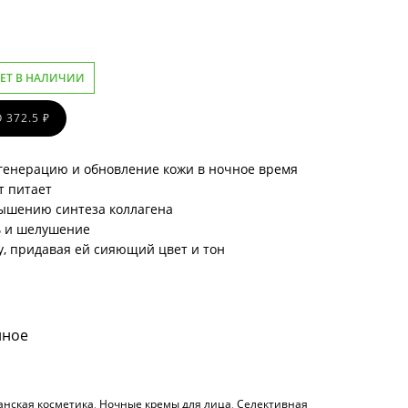
ЕТ В НАЛИЧИИ
 372.5 ₽
генерацию и обновление кожи в ночное время
т питает
вышению синтеза коллагена
ь и шелушение
, придавая ей сияющий цвет и тон
нное
анская косметика
,
Ночные кремы для лица
,
Селективная