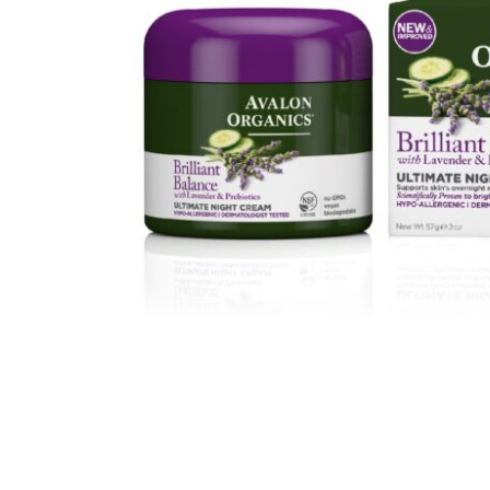
Патчи для глаз
Солнцезащитные 
Снятие макияжа 
Скрабы для лица
Пилинги для кож
Тоники и тонеры
Кушоны, пудры, В
Профессиональная косметика
КОРЕЯ
Пептидная косметика
АМЕРИ
Косметика с BOTOX-эффектом
ИЗРАИЛ
Косметика от пигментных пятен
ШВЕЙЦ
Косметика для проблемной кожи
ФРАНЦ
Косметика с Ретинолом