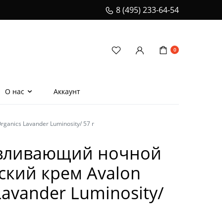
8 (495) 233-64-54
0
О нас
Аккаунт
nics Lavander Luminosity/ 57 г
еская расческа для
ения волос
вливающий ночной
и
ский крем Avalon
ионеры
Lavander Luminosity/
телом