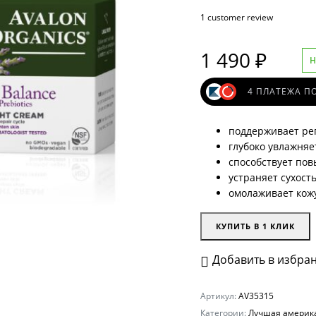
1
customer review
средства
1 490
₽
и очищение
Н
4 ПЛАТЕЖА ПО
и
поддерживает ре
глубоко увлажняе
В, ССС, ВВ кремы
способствует по
устраняет сухост
омолаживает кожу
КА
КУПИТЬ В 1 КЛИК
Ь
Добавить в избра
АРИЯ
ИЯ
Артикул:
AV35315
Категории:
Лучшая америк