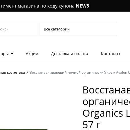
ртимент магазина по коду купона
NEW5
зоры
Акции
Доставка и оплата
Контакты
кая косметика
/
Восстанавливающий ночной органический крем Avalon Orga
Керамич
выпрямл
Восстана
шеи, декольте
Шампун
органиче
 эмульсии для
Кондиц
Organics 
лы, концентраты
Уход за 
57 г
 гели для глаз