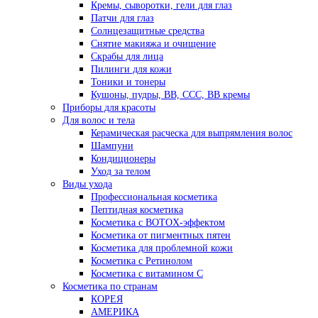
Кремы, сыворотки, гели для глаз
Патчи для глаз
Солнцезащитные средства
Снятие макияжа и очищение
Скрабы для лица
Пилинги для кожи
Тоники и тонеры
Кушоны, пудры, ВВ, ССС, ВВ кремы
Приборы для красоты
Для волос и тела
Керамическая расческа для выпрямления волос
Шампуни
Кондиционеры
Уход за телом
Виды ухода
Профессиональная косметика
Пептидная косметика
Косметика с BOTOX-эффектом
Косметика от пигментных пятен
Косметика для проблемной кожи
Косметика с Ретинолом
Косметика с витамином С
Косметика по странам
КОРЕЯ
АМЕРИКА