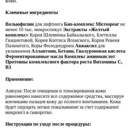
кожи.
Ключевые ингредиенты
Вольюфилин
для лифтинга
Био
-комплекс
Microspear
не
менее 10 тыс. микроспикул
Экстракты
«Желтый
комплекс»
Корня Шлемника Байкальского, Блетиллы
Гиацинтовой, Корня Коптиса Японского, Корня Ревеня
Пальчатого, Коры Филодендрона
Акваксил
для
увлажнения
Аллантоин
, Бетаин,
Гиалуроновая
кислота
Ферментированные масла
Комплекс аминокислот
Протеины комплексного фактора роста
Витамины С,
В3
Применение:
Ампула: После очищения и тонизирования кожи
равномерно нанесите все содержимое средства, массируя
кончиками пальцев кожу до полного впитывания. Кожа
будет ощущать легкое покалывание за счет содержание
микроигл в сыворотке.
Инструкции по уходу после процедуры: