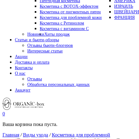
Пептидная косметика
АМЕРИКА
Косметика с BOTOX-эффектом
ИЗРАИЛЬ
Косметика от пигментных пятен
ШВЕЙЦАРИ
Косметика для проблемной кожи
ФРАНЦИЯ
Косметика с Ретинолом
Косметика с витамином С
Новинки
Хиты продаж
Статьи и бьюти-обзоры
Отзывы бьюти-блогеров
Интересные статьи
Акции
Доставка и оплата
Контакты
О нас
Отзывы
Обработка персональных данных
Аккаунт
0
Ваша корзина пока пуста.
Главная
/
Виды ухода
/
Косметика для проблемной