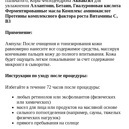
Пальчатого, Коры Филодендрона
Акваксил
для
увлажнения
Аллантоин
, Бетаин,
Гиалуроновая
кислота
Ферментированные масла
Комплекс аминокислот
Протеины комплексного фактора роста
Витамины С,
В3
Применение:
Ампула: После очищения и тонизирования кожи
равномерно нанесите все содержимое средства, массируя
кончиками пальцев кожу до полного впитывания. Кожа
будет ощущать легкое покалывание за счет содержание
микроигл в сыворотке.
Инструкции по уходу после процедуры:
Избегайте в течение 72 часов после процедуры:
любых ретинолов или эксфолиантов (физических
или химических)
масел для лица или продуктов на масляной основе
сильного потоотделения (например, сауны, тяжелых
физических нагрузок)
прямого пребывания на солнце