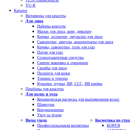
TETe cosmeceutical
YU-R
Каталог
Витамины для красоты
Для лица
Наборы красоты
Маски для лица, шеи, декольте
Кремы, эссенции, эмульсии для лица
Сыворотки, ампулы, концентраты для лица
Кремы, сыворотки, гели для глаз
Патчи для глаз
Солнцезащитные средства
Снятие макияжа и очищение
Скрабы для лица
Пилинги для кожи
Тоники и тонеры
Кушоны, пудры, ВВ, ССС, ВВ кремы
Приборы для красоты
Для волос и тела
Керамическая расческа для выпрямления волос
Шампуни
Кондиционеры
Уход за телом
Виды ухода
Косметика по стр
Профессиональная косметика
КОРЕЯ