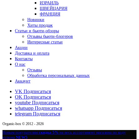
ИЗРАИЛЬ
ШВЕЙЦАРИЯ
ФРАНЦИЯ
Новинки
Хиты продаж
Статьи и бьюти-обзоры
Отзывы бьюти-блогеров
Интересные статьи
Акции
Доставка и оплата
Контакты
О нас
Отзывы
Обработка персональных данных
Аккаунт
VK
Подписаться
OK
Подписаться
youtube
Подписаться
whatsapp
Подписаться
telegram
Подписаться
Organic-box © 2012 - 2026
Новым покупателям
скидка 5%
на весь ассортимент магазина по коду
купона
NEW5