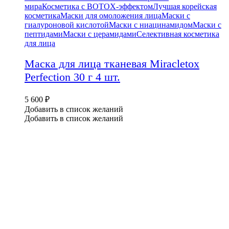
мира
Косметика с BOTOX-эффектом
Лучшая корейская
косметика
Маски для омоложения лица
Маски с
гиалуроновой кислотой
Маски с ниацинамидом
Маски с
пептидами
Маски с церамидами
Селективная косметика
для лица
Маска для лица тканевая Miracletox
Perfection 30 г 4 шт.
5 600
₽
Добавить в список желаний
Добавить в список желаний