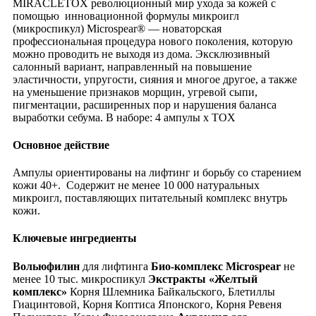
MIRACLETOX революционный мир ухода за кожей с
помощью инновационной формулы микроигл
(микроспикул) Microspear® — новаторская
профессиональная процедура нового поколения, которую
можно проводить не выходя из дома. Эксклюзивный
салонный вариант, направленный на повышение
эластичности, упругости, сияния и многое другое, а также
на уменьшение признаков морщин, угревой сыпи,
пигментации, расширенных пор и нарушения баланса
выработки себума. В наборе: 4 ампулы x TOX
Основное действие
Ампулы ориентированы на лифтинг и борьбу со старением
кожи 40+. Содержит не менее 10 000 натуральных
микроигл, поставляющих питательный комплекс внутрь
кожи.
Ключевые ингредиенты
Вольюфилин
для лифтинга
Био
-комплекс
Microspear
не
менее 10 тыс. микроспикул
Экстракты
«Желтый
комплекс»
Корня Шлемника Байкальского, Блетиллы
Гиацинтовой, Корня Коптиса Японского, Корня Ревеня