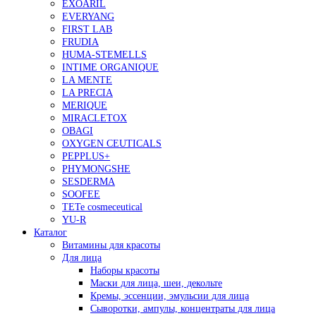
EXOARIL
EVERYANG
FIRST LAB
FRUDIA
HUMA-STEMELLS
INTIME ORGANIQUE
LA MENTE
LA PRECIA
MERIQUE
MIRACLETOX
OBAGI
OXYGEN CEUTICALS
PEPPLUS+
PHYMONGSHE
SESDERMA
SOOFEE
TETe cosmeceutical
YU-R
Каталог
Витамины для красоты
Для лица
Наборы красоты
Маски для лица, шеи, декольте
Кремы, эссенции, эмульсии для лица
Сыворотки, ампулы, концентраты для лица