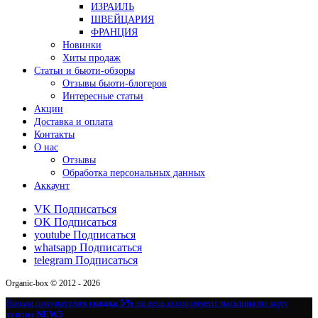
ИЗРАИЛЬ
ШВЕЙЦАРИЯ
ФРАНЦИЯ
Новинки
Хиты продаж
Статьи и бьюти-обзоры
Отзывы бьюти-блогеров
Интересные статьи
Акции
Доставка и оплата
Контакты
О нас
Отзывы
Обработка персональных данных
Аккаунт
VK
Подписаться
OK
Подписаться
youtube
Подписаться
whatsapp
Подписаться
telegram
Подписаться
Organic-box © 2012 - 2026
Новым покупателям
скидка 5%
на весь ассортимент магазина по коду
купона
NEW5