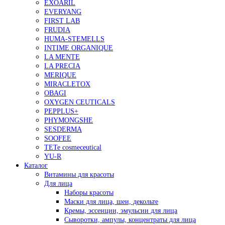
EXOARIL
EVERYANG
FIRST LAB
FRUDIA
HUMA-STEMELLS
INTIME ORGANIQUE
LA MENTE
LA PRECIA
MERIQUE
MIRACLETOX
OBAGI
OXYGEN CEUTICALS
PEPPLUS+
PHYMONGSHE
SESDERMA
SOOFEE
TETe cosmeceutical
YU-R
Каталог
Витамины для красоты
Для лица
Наборы красоты
Маски для лица, шеи, декольте
Кремы, эссенции, эмульсии для лица
Сыворотки, ампулы, концентраты для лица