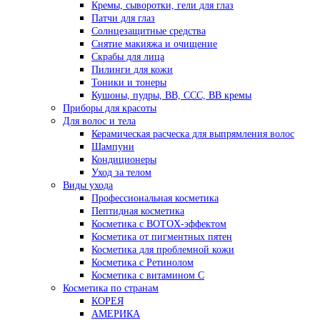
Кремы, сыворотки, гели для глаз
Патчи для глаз
Солнцезащитные средства
Снятие макияжа и очищение
Скрабы для лица
Пилинги для кожи
Тоники и тонеры
Кушоны, пудры, ВВ, ССС, ВВ кремы
Приборы для красоты
Для волос и тела
Керамическая расческа для выпрямления волос
Шампуни
Кондиционеры
Уход за телом
Виды ухода
Профессиональная косметика
Пептидная косметика
Косметика с BOTOX-эффектом
Косметика от пигментных пятен
Косметика для проблемной кожи
Косметика с Ретинолом
Косметика с витамином С
Косметика по странам
КОРЕЯ
АМЕРИКА