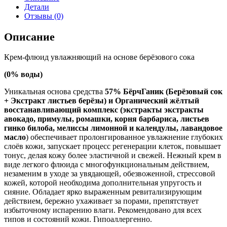
Детали
Отзывы (0)
Описание
Крем-флюид увлажняющий на основе берёзового сока
(0% воды)
Уникальная основа средства
57% БёрчГаник (
Берёзовый сок
+ Экстракт листьев берёзы) и Органический жёлтый
восстанавливающий комплекс (экстракты
экстракты
авокадо,
примулы, ромашки, корня барбариса, листьев
гинко билоба, мелиссы лимонной и календулы, лавандовое
масло
) обеспечивает пролонгированное увлажнение глубоких
слоёв кожи, запускает процесс регенерации клеток, повышает
тонус, делая кожу более эластичной и свежей. Нежный крем в
виде легкого флюида с многофункциональным действием,
незаменим в уходе за увядающей, обезвоженной, стрессовой
кожей, которой необходима дополнительная упругость и
сияние. Обладает ярко выраженным ревитализирующим
действием, бережно ухаживает за порами, препятствует
избыточному испарению влаги. Рекомендовано для всех
типов и состояний кожи. Гипоаллергенно.