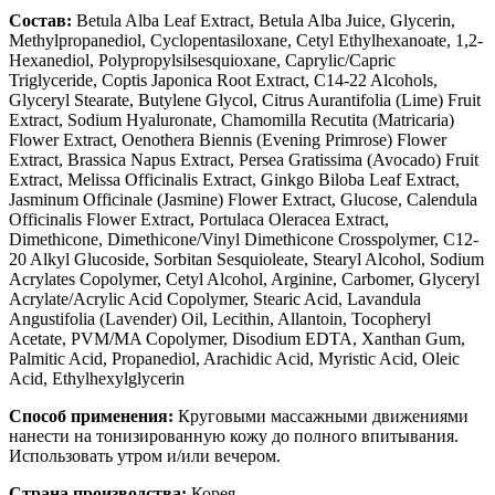
Состав:
Betula Alba Leaf Extract, Betula Alba Juice, Glycerin,
Methylpropanediol, Cyclopentasiloxane, Cetyl Ethylhexanoate, 1,2-
Hexanediol, Polypropylsilsesquioxane, Caprylic/Capric
Triglyceride, Coptis Japonica Root Extract, C14-22 Alcohols,
Glyceryl Stearate, Butylene Glycol, Citrus Aurantifolia (Lime) Fruit
Extract, Sodium Hyaluronate, Chamomilla Recutita (Matricaria)
Flower Extract, Oenothera Biennis (Evening Primrose) Flower
Extract, Brassica Napus Extract, Persea Gratissima (Avocado) Fruit
Extract, Melissa Officinalis Extract, Ginkgo Biloba Leaf Extract,
Jasminum Officinale (Jasmine) Flower Extract, Glucose, Calendula
Officinalis Flower Extract, Portulaca Oleracea Extract,
Dimethicone, Dimethicone/Vinyl Dimethicone Crosspolymer, C12-
20 Alkyl Glucoside, Sorbitan Sesquioleate, Stearyl Alcohol, Sodium
Acrylates Copolymer, Cetyl Alcohol, Arginine, Carbomer, Glyceryl
Acrylate/Acrylic Acid Copolymer, Stearic Acid, Lavandula
Angustifolia (Lavender) Oil, Lecithin, Allantoin, Tocopheryl
Acetate, PVM/MA Copolymer, Disodium EDTA, Xanthan Gum,
Palmitic Acid, Propanediol, Arachidic Acid, Myristic Acid, Oleic
Acid, Ethylhexylglycerin
Способ применения:
Круговыми массажными движениями
нанести на тонизированную кожу до полного впитывания.
Использовать утром и/или вечером.
Страна производства:
Корея