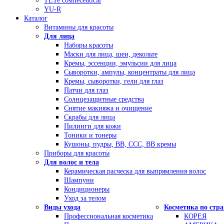
TETe cosmeceutical
YU-R
Каталог
Витамины для красоты
Для лица
Наборы красоты
Маски для лица, шеи, декольте
Кремы, эссенции, эмульсии для лица
Сыворотки, ампулы, концентраты для лица
Кремы, сыворотки, гели для глаз
Патчи для глаз
Солнцезащитные средства
Снятие макияжа и очищение
Скрабы для лица
Пилинги для кожи
Тоники и тонеры
Кушоны, пудры, ВВ, ССС, ВВ кремы
Приборы для красоты
Для волос и тела
Керамическая расческа для выпрямления волос
Шампуни
Кондиционеры
Уход за телом
Виды ухода
Косметика по стр
Профессиональная косметика
КОРЕЯ