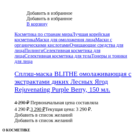
Добавить в избранное
Добавить в избранное
В корзину
Косметика по странам мира
Лучшая корейская
косметика
Маски для омоложения лица
Маски с
органическими кислотами
Очищающие средства для
лица
Пилинги
Селективная косметика для
лица
Селективная косметика для тела
Тонеры и тоники
для лица
Сплэш-маска BLITHE омолаживающая с
экстрактами диких Лесных Ягод
Rejuvenating Purple Berry, 150 мл.
4 290
₽
Первоначальная цена составляла
4 290 ₽.
3 290
₽
Текущая цена: 3 290 ₽.
Добавить в список желаний
Добавить в список желаний
О КОСМЕТИКЕ