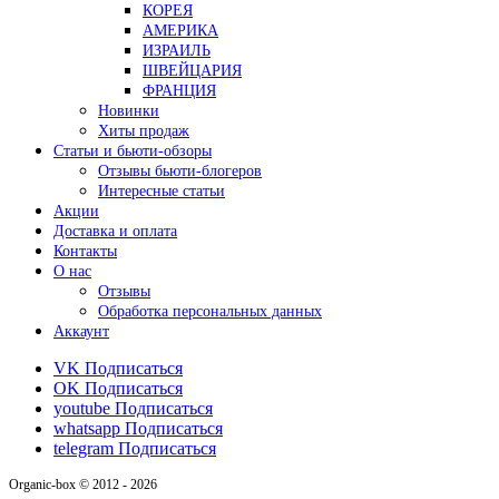
КОРЕЯ
АМЕРИКА
ИЗРАИЛЬ
ШВЕЙЦАРИЯ
ФРАНЦИЯ
Новинки
Хиты продаж
Статьи и бьюти-обзоры
Отзывы бьюти-блогеров
Интересные статьи
Акции
Доставка и оплата
Контакты
О нас
Отзывы
Обработка персональных данных
Аккаунт
VK
Подписаться
OK
Подписаться
youtube
Подписаться
whatsapp
Подписаться
telegram
Подписаться
Organic-box © 2012 - 2026