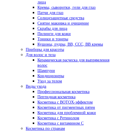
лица
Кремы, сыворотки, гели для глаз
Патчи для глаз
Солнцезащитные средства
Снятие макияжа и очищение
Скрабы для лица
Пилинги для кожи
Тоники и тонеры
Кушоны, пудры, ВВ, ССС, ВВ кремы
Приборы для красоты
Для волос и тела
Керамическая расческа для выпрямления
волос
Шампуни
Кондиционеры
Уход за телом
Виды ухода
Профессиональная косметика
Пептидная косметика
Косметика с BOTOX-эффектом
Косметика от пигментных пятен
Косметика для проблемной кожи
Косметика с Ретинолом
Косметика с витамином С
Косметика по странам