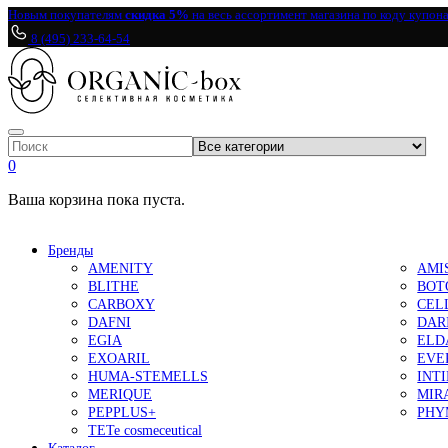
Новым покупателям
скидка 5%
на весь ассортимент магазина по коду купон
8 (495) 233-64-54
0
Ваша корзина пока пуста.
Бренды
AMENITY
AMI
BLITHE
BOT
CARBOXY
CEL
DAFNI
DAR
EGIA
ELD
EXOARIL
EVE
HUMA-STEMELLS
INT
MERIQUE
MIR
PEPPLUS+
PHY
TETe cosmeceutical