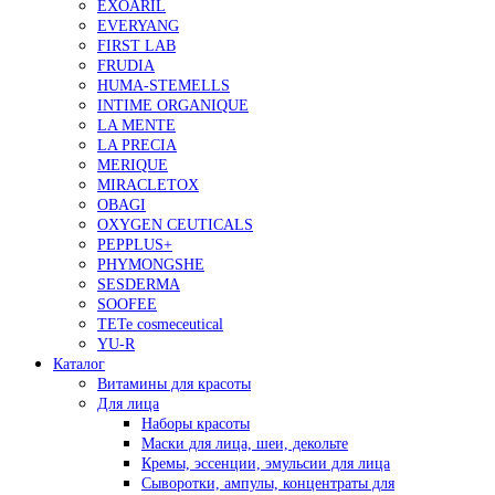
EXOARIL
EVERYANG
FIRST LAB
FRUDIA
HUMA-STEMELLS
INTIME ORGANIQUE
LA MENTE
LA PRECIA
MERIQUE
MIRACLETOX
OBAGI
OXYGEN CEUTICALS
PEPPLUS+
PHYMONGSHE
SESDERMA
SOOFEE
TETe cosmeceutical
YU-R
Каталог
Витамины для красоты
Для лица
Наборы красоты
Маски для лица, шеи, декольте
Кремы, эссенции, эмульсии для лица
Сыворотки, ампулы, концентраты для