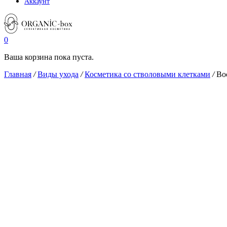
Аккаунт
0
Ваша корзина пока пуста.
Главная
/
Виды ухода
/
Косметика со стволовыми клетками
/
Во