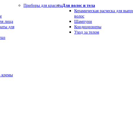
Приборы для красоты
Для волос и тела
Керамическая расческа для вып
е
волос
ля лица
Шампуни
раты для
Кондиционеры
Уход за телом
лаз
В кремы