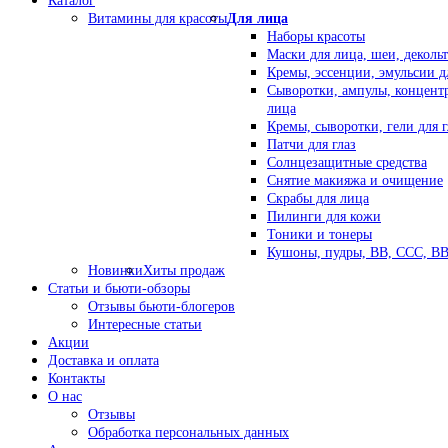
Каталог
Витамины для красоты
Для лица
Наборы красоты
Маски для лица, шеи, декольт
Кремы, эссенции, эмульсии д
Сыворотки, ампулы, концент
лица
Кремы, сыворотки, гели для г
Патчи для глаз
Солнцезащитные средства
Снятие макияжа и очищение
Скрабы для лица
Пилинги для кожи
Тоники и тонеры
Кушоны, пудры, ВВ, ССС, В
Новинки
Хиты продаж
Статьи и бьюти-обзоры
Отзывы бьюти-блогеров
Интересные статьи
Акции
Доставка и оплата
Контакты
О нас
Отзывы
Обработка персональных данных