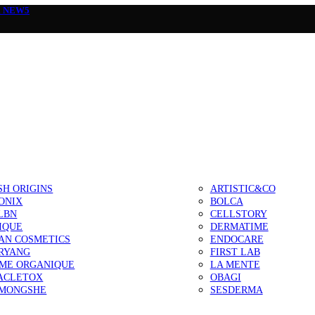
а
NEW5
SH ORIGINS
ARTISTIC&CO
ONIX
BOLCA
LBN
CELLSTORY
IQUE
DERMATIME
AN COSMETICS
ENDOCARE
RYANG
FIRST LAB
IME ORGANIQUE
LA MENTE
ACLETOX
OBAGI
MONGSHE
SESDERMA