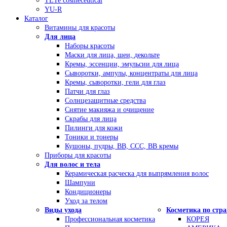
TETe cosmeceutical
YU-R
Каталог
Витамины для красоты
Для лица
Наборы красоты
Маски для лица, шеи, декольте
Кремы, эссенции, эмульсии для лица
Сыворотки, ампулы, концентраты для лица
Кремы, сыворотки, гели для глаз
Патчи для глаз
Солнцезащитные средства
Снятие макияжа и очищение
Скрабы для лица
Пилинги для кожи
Тоники и тонеры
Кушоны, пудры, ВВ, ССС, ВВ кремы
Приборы для красоты
Для волос и тела
Керамическая расческа для выпрямления волос
Шампуни
Кондиционеры
Уход за телом
Виды ухода
Косметика по стр
Профессиональная косметика
КОРЕЯ