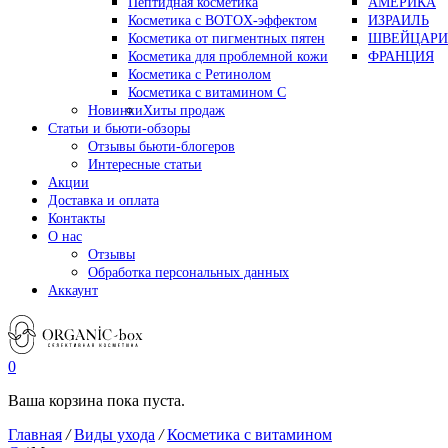
Пептидная косметика
АМЕРИКА
Косметика с BOTOX-эффектом
ИЗРАИЛЬ
Косметика от пигментных пятен
ШВЕЙЦАРИ
Косметика для проблемной кожи
ФРАНЦИЯ
Косметика с Ретинолом
Косметика с витамином С
Новинки
Хиты продаж
Статьи и бьюти-обзоры
Отзывы бьюти-блогеров
Интересные статьи
Акции
Доставка и оплата
Контакты
О нас
Отзывы
Обработка персональных данных
Аккаунт
0
Ваша корзина пока пуста.
Главная
/
Виды ухода
/
Косметика с витамином