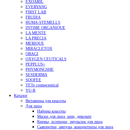
EXOARIL
EVERYANG
FIRST LAB
FRUDIA
HUMA-STEMELLS
INTIME ORGANIQUE
LA MENTE
LA PRECIA
MERIQUE
MIRACLETOX
OBAGI
OXYGEN CEUTICALS
PEPPLUS+
PHYMONGSHE
SESDERMA
SOOFEE
TETe cosmeceutical
YU-R
Каталог
Витамины для красоты
Для лица
Наборы красоты
Маски для лица, шеи, декольте
Кремы, эссенции, эмульсии для лица
Сыворотки, ампулы, концентраты для лица