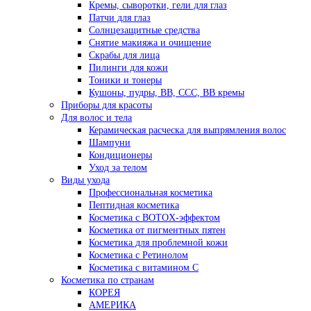
Кремы, сыворотки, гели для глаз
Патчи для глаз
Солнцезащитные средства
Снятие макияжа и очищение
Скрабы для лица
Пилинги для кожи
Тоники и тонеры
Кушоны, пудры, ВВ, ССС, ВВ кремы
Приборы для красоты
Для волос и тела
Керамическая расческа для выпрямления волос
Шампуни
Кондиционеры
Уход за телом
Виды ухода
Профессиональная косметика
Пептидная косметика
Косметика с BOTOX-эффектом
Косметика от пигментных пятен
Косметика для проблемной кожи
Косметика с Ретинолом
Косметика с витамином С
Косметика по странам
КОРЕЯ
АМЕРИКА