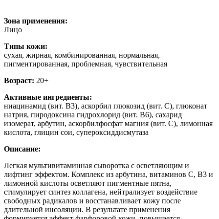
Зона применения:
Лицо
Типы кожи:
cухая, жирная, комбинированная, нормальная,
пигментированная, проблемная, чувствительная
Возраст:
20+
Активные ингредиенты:
ниацинамид (вит. В3), аскорбил глюкозид (вит. С), глюконат
натрия, пиродоксина гидрохлорид (вит. В6), сахарид
изомерат, арбутин, аскорбилфосфат магния (вит. С), лимонная
кислота, глицин сои, супероксиддисмутаза
Описание:
Легкая мультивитаминная сыворотка с осветляющим и
лифтинг эффектом. Комплекс из арбутина, витаминов С, В3 и
лимонной кислоты осветляют пигментные пятна,
стимулирует синтез коллагена, нейтрализует воздействие
свободных радикалов и восстанавливает кожу после
длительной инсоляции. В результате применения
формируется эффект фарфоровой кожи, повышается