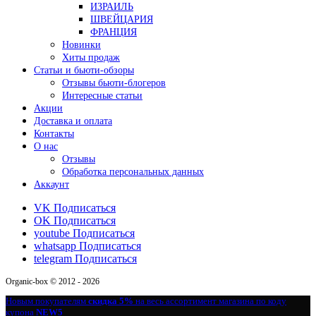
ИЗРАИЛЬ
ШВЕЙЦАРИЯ
ФРАНЦИЯ
Новинки
Хиты продаж
Статьи и бьюти-обзоры
Отзывы бьюти-блогеров
Интересные статьи
Акции
Доставка и оплата
Контакты
О нас
Отзывы
Обработка персональных данных
Аккаунт
VK
Подписаться
OK
Подписаться
youtube
Подписаться
whatsapp
Подписаться
telegram
Подписаться
Organic-box © 2012 - 2026
Новым покупателям
скидка 5%
на весь ассортимент магазина по коду
купона
NEW5