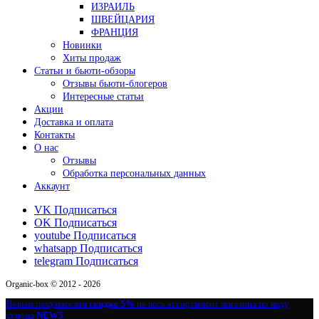
ИЗРАИЛЬ
ШВЕЙЦАРИЯ
ФРАНЦИЯ
Новинки
Хиты продаж
Статьи и бьюти-обзоры
Отзывы бьюти-блогеров
Интересные статьи
Акции
Доставка и оплата
Контакты
О нас
Отзывы
Обработка персональных данных
Аккаунт
VK
Подписаться
OK
Подписаться
youtube
Подписаться
whatsapp
Подписаться
telegram
Подписаться
Organic-box © 2012 - 2026
Новым покупателям
скидка 5%
на весь ассортимент магазина по коду
купона
NEW5