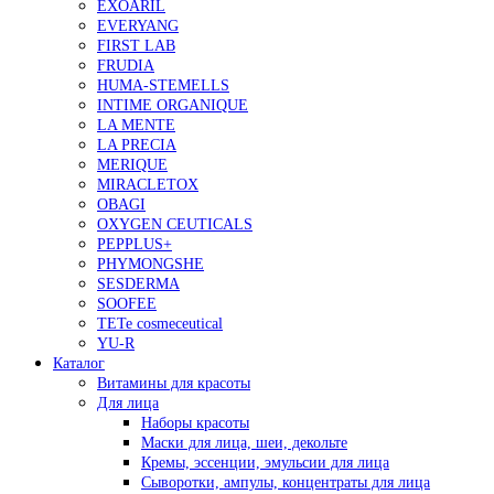
EXOARIL
EVERYANG
FIRST LAB
FRUDIA
HUMA-STEMELLS
INTIME ORGANIQUE
LA MENTE
LA PRECIA
MERIQUE
MIRACLETOX
OBAGI
OXYGEN CEUTICALS
PEPPLUS+
PHYMONGSHE
SESDERMA
SOOFEE
TETe cosmeceutical
YU-R
Каталог
Витамины для красоты
Для лица
Наборы красоты
Маски для лица, шеи, декольте
Кремы, эссенции, эмульсии для лица
Сыворотки, ампулы, концентраты для лица