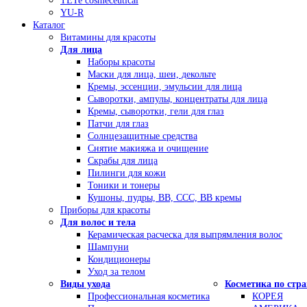
TETe cosmeceutical
YU-R
Каталог
Витамины для красоты
Для лица
Наборы красоты
Маски для лица, шеи, декольте
Кремы, эссенции, эмульсии для лица
Сыворотки, ампулы, концентраты для лица
Кремы, сыворотки, гели для глаз
Патчи для глаз
Солнцезащитные средства
Снятие макияжа и очищение
Скрабы для лица
Пилинги для кожи
Тоники и тонеры
Кушоны, пудры, ВВ, ССС, ВВ кремы
Приборы для красоты
Для волос и тела
Керамическая расческа для выпрямления волос
Шампуни
Кондиционеры
Уход за телом
Виды ухода
Косметика по стр
Профессиональная косметика
КОРЕЯ