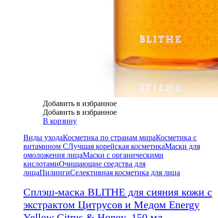
Добавить в избранное
Добавить в избранное
В корзину
Виды ухода
Косметика по странам мира
Косметика с
витамином С
Лучшая корейская косметика
Маски для
омоложения лица
Маски с органическими
кислотами
Очищающие средства для
лица
Пилинги
Селективная косметика для лица
Сплэш-маска BLITHE для сияния кожи с
экстрактом Цитрусов и Медом Energy
Yellow Citrus & Honey, 150 мл.