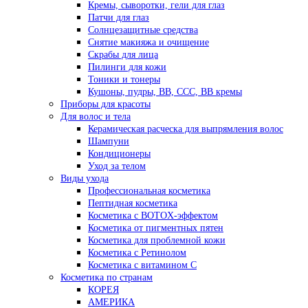
Кремы, сыворотки, гели для глаз
Патчи для глаз
Солнцезащитные средства
Снятие макияжа и очищение
Скрабы для лица
Пилинги для кожи
Тоники и тонеры
Кушоны, пудры, ВВ, ССС, ВВ кремы
Приборы для красоты
Для волос и тела
Керамическая расческа для выпрямления волос
Шампуни
Кондиционеры
Уход за телом
Виды ухода
Профессиональная косметика
Пептидная косметика
Косметика с BOTOX-эффектом
Косметика от пигментных пятен
Косметика для проблемной кожи
Косметика с Ретинолом
Косметика с витамином С
Косметика по странам
КОРЕЯ
АМЕРИКА