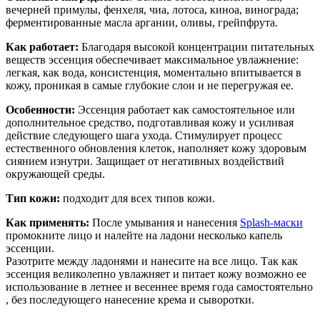
вечерней примулы, фенхеля, чиа, лотоса, киноа, винограда;
ферментированные масла аргании, оливы, грейпфрута.
Как работает:
Благодаря высокой концентрации питательных
веществ эссенция обеспечивает максимальное увлажнение:
легкая, как вода, консистенция, моментально впитывается в
кожу, проникая в самые глубокие слои и не перегружая ее.
Особенности:
Эссенция работает как самостоятельное или
дополнительное средство, подготавливая кожу и усиливая
действие следующего шага ухода. Стимулирует процесс
естественного обновления клеток, наполняет кожу здоровым
сиянием изнутри. Защищает от негативных воздействий
окружающей среды.
Тип кожи:
подходит для всех типов кожи.
Как применять:
После умывания и нанесения
Splash-маски
промокните лицо и налейте на ладони несколько капель
эссенции.
Разотрите между ладонями и нанесите на все лицо. Так как
эссенция великолепно увлажняет и питает кожу возможно ее
использование в летнее и весеннее время года самостоятельно
, без последующего нанесение крема и сыворотки.