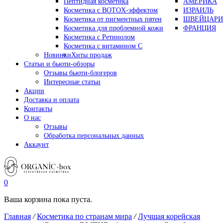
Пептидная косметика
АМЕРИКА
Косметика с BOTOX-эффектом
ИЗРАИЛЬ
Косметика от пигментных пятен
ШВЕЙЦАРИ
Косметика для проблемной кожи
ФРАНЦИЯ
Косметика с Ретинолом
Косметика с витамином С
Новинки
Хиты продаж
Статьи и бьюти-обзоры
Отзывы бьюти-блогеров
Интересные статьи
Акции
Доставка и оплата
Контакты
О нас
Отзывы
Обработка персональных данных
Аккаунт
0
Ваша корзина пока пуста.
Главная
/
Косметика по странам мира
/
Лучшая корейская