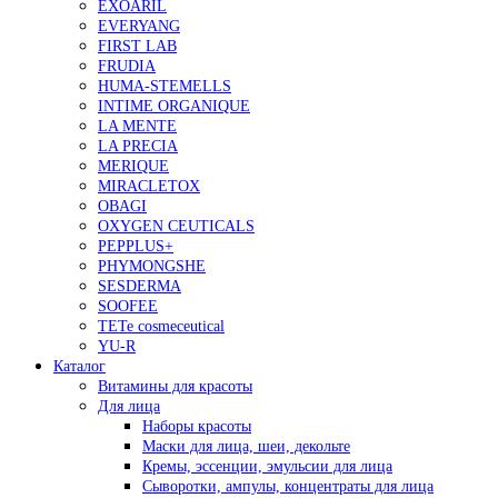
EXOARIL
EVERYANG
FIRST LAB
FRUDIA
HUMA-STEMELLS
INTIME ORGANIQUE
LA MENTE
LA PRECIA
MERIQUE
MIRACLETOX
OBAGI
OXYGEN CEUTICALS
PEPPLUS+
PHYMONGSHE
SESDERMA
SOOFEE
TETe cosmeceutical
YU-R
Каталог
Витамины для красоты
Для лица
Наборы красоты
Маски для лица, шеи, декольте
Кремы, эссенции, эмульсии для лица
Сыворотки, ампулы, концентраты для лица