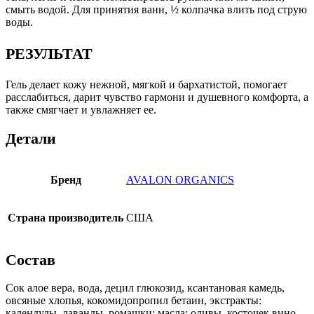
смыть водой. Для при­нятия ванн, ½ колпачка влить под струю
воды.
РЕЗУЛЬТАТ
Гель делает кожу нежной, мягкой и бархатистой, помо­гает
расслабиться, дарит чувство гармо­ни и душевного комфорта, а
также смягчает и увлажняет ее.
Детали
Бренд
AVALON ORGANICS
Страна производитель
США
Состав
Сок алое вера, вода, децил глюкозид, ксанта­новая камедь,
овсяные хлопья, кокомидо­пропил бетаин, экстракты:
календулы, лава­нды, ромашки; масла: оливы, косточек вино­