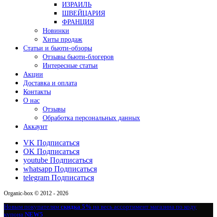
ИЗРАИЛЬ
ШВЕЙЦАРИЯ
ФРАНЦИЯ
Новинки
Хиты продаж
Статьи и бьюти-обзоры
Отзывы бьюти-блогеров
Интересные статьи
Акции
Доставка и оплата
Контакты
О нас
Отзывы
Обработка персональных данных
Аккаунт
VK
Подписаться
OK
Подписаться
youtube
Подписаться
whatsapp
Подписаться
telegram
Подписаться
Organic-box © 2012 - 2026
Новым покупателям
скидка 5%
на весь ассортимент магазина по коду
купона
NEW5