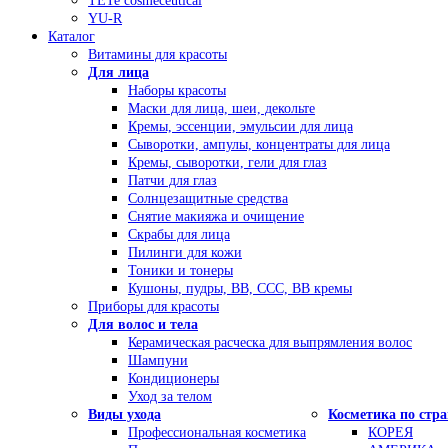
TETe cosmeceutical
YU-R
Каталог
Витамины для красоты
Для лица
Наборы красоты
Маски для лица, шеи, декольте
Кремы, эссенции, эмульсии для лица
Сыворотки, ампулы, концентраты для лица
Кремы, сыворотки, гели для глаз
Патчи для глаз
Солнцезащитные средства
Снятие макияжа и очищение
Скрабы для лица
Пилинги для кожи
Тоники и тонеры
Кушоны, пудры, ВВ, ССС, ВВ кремы
Приборы для красоты
Для волос и тела
Керамическая расческа для выпрямления волос
Шампуни
Кондиционеры
Уход за телом
Виды ухода
Косметика по стр
Профессиональная косметика
КОРЕЯ