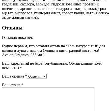
града, ши, сафлора, авокадо; гидролизо­ванные протеины
пшеницы, аргинин, панте­нол, гиалуронат натрия, токоферол
ацетат, биса­болол, глицерил олеат, сорбат калия, натрия бензо­
ат, лимонная кислота.
Отзывы
Отзывов пока нет.
Будьте первым, кто оставил отзыв на “Гель натуральный для
ванны и душа с маслом Оливы и виноградной косточкой
Avalon Organics, 355 мл.”
Ваш адрес email не будет опубликован.
Обязательные поля
помечены
*
Ваша оценка
*
Ваш отзыв
*