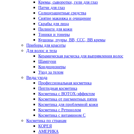
Кремы, сыворотки, гели для глаз
Патчи для глаз
Солнцезащитные средства
Снятие макияжа и очищение
Скрабы для лица
Пилинги для кожи
Тоники и тонеры
Кушоны, пудры, ВВ, ССС, ВВ кремы
Приборы для красоты
Для волос и тела
Керамическая расческа для выпрямления волос
Шампуни
Кондиционеры
Уход за телом
Виды ухода
Профессиональная косметика
Пептидная косметика
Косметика с BOTOX-эффектом
Косметика от пигментных пятен
Косметика для проблемной кожи
Косметика с Ретинолом
Косметика с витамином С
Косметика по странам
КОРЕЯ
АМЕРИКА