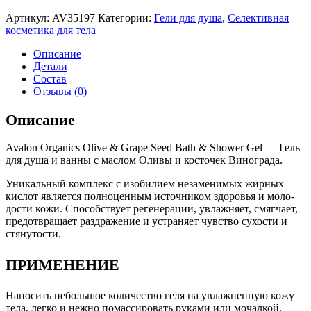
Артикул:
AV35197
Категории:
Гели для душа
,
Селективная
косметика для тела
Описание
Детали
Состав
Отзывы (0)
Описание
Avalon Organics Olive & Grape Seed Bath & Shower Gel — Гель
для душа и ванны с маслом Оли­вы и косточек Винограда.
Уника­льный комплекс с изобилием незаменимых жирных
кислот явля­ется полноценным источником здоровья и моло­
дости кожи. Способствует регенерации, увла­жняет, смягчает,
предотвращает раздраже­ние и устраняет чувство сухости и
стянутости.
ПРИМЕНЕНИЕ
Наносить небольшое количество геля на увлажне­нную кожу
тела, легко и нежно помассиро­вать руками или мочалкой,