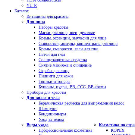
TETe cosmeceutical
YU-R
Каталог
Витамины для красоты
Для лица
Наборы красоты
Маски для лица, шеи, декольте
Кремы, эссенции, эмульсии для лица
Сыворотки, ампулы, концентраты для лица
Кремы, сыворотки, гели для глаз
Патчи для глаз
Солнцезащитные средства
Снятие макияжа и очищение
Скрабы для лица
Пилинги для кожи
Тоники и тонеры
Кушоны, пудры, ВВ, ССС, ВВ кремы
Приборы для красоты
Для волос и тела
Керамическая расческа для выпрямления волос
Шампуни
Кондиционеры
Уход за телом
Виды ухода
Косметика по стр
Профессиональная косметика
КОРЕЯ