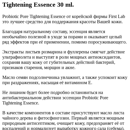
Tightening Essence 30 ml.
Probiotic Pore Tightening Essence от корейской фирмы First Lab
это лучшее средство для поддержания красоты Вашей кожи.
Благодаря натуральному составу, эссенция является
необычайно полезной в уходе за порами и оказывает целый
ряд эффектов при её применении, помимо поросуживающего.
Экстракты листьев розмарина и фуллерены смягчат действие
ультрафиолета и выступят в роли мощных антиоксидантов,
сохраняя вашу кожу от губительных действий бактерий,
признаков старения, морщин и акне.
Масло семян подсолнечника увлажнит, а также успокоит кожу
при раздражениях, насыщая её витамином E.
Не лишним будет более подробно остановиться на
антибактериальном действии эссенции Probiotic Pore
Tightening Essence.
В качестве компонентов в составе присутствуют масло листа
чайного дерева и фитосфингозин. Первый является мощным
природным антисептиком, очищает кожу, предохраняет её от
воспалений и нормализует выработку кожного сала (себума).