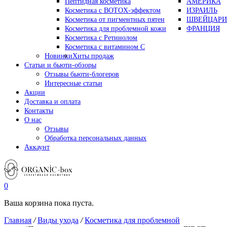
Пептидная косметика
АМЕРИКА
Косметика с BOTOX-эффектом
ИЗРАИЛЬ
Косметика от пигментных пятен
ШВЕЙЦАРИ
Косметика для проблемной кожи
ФРАНЦИЯ
Косметика с Ретинолом
Косметика с витамином С
Новинки
Хиты продаж
Статьи и бьюти-обзоры
Отзывы бьюти-блогеров
Интересные статьи
Акции
Доставка и оплата
Контакты
О нас
Отзывы
Обработка персональных данных
Аккаунт
0
Ваша корзина пока пуста.
Главная
/
Виды ухода
/
Косметика для проблемной