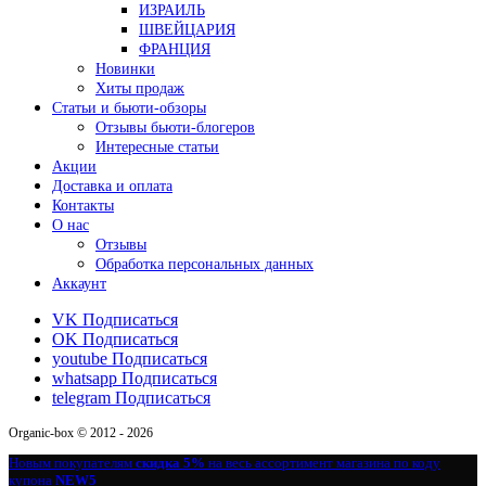
ИЗРАИЛЬ
ШВЕЙЦАРИЯ
ФРАНЦИЯ
Новинки
Хиты продаж
Статьи и бьюти-обзоры
Отзывы бьюти-блогеров
Интересные статьи
Акции
Доставка и оплата
Контакты
О нас
Отзывы
Обработка персональных данных
Аккаунт
VK
Подписаться
OK
Подписаться
youtube
Подписаться
whatsapp
Подписаться
telegram
Подписаться
Organic-box © 2012 - 2026
Новым покупателям
скидка 5%
на весь ассортимент магазина по коду
купона
NEW5