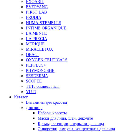
EXOARIL
EVERYANG
FIRST LAB
FRUDIA
HUMA-STEMELLS
INTIME ORGANIQUE
LA MENTE
LA PRECIA
MERIQUE
MIRACLETOX
OBAGI
OXYGEN CEUTICALS
PEPPLUS+
PHYMONGSHE
SESDERMA
SOOFEE
TETe cosmeceutical
YU-R
Каталог
Витамины для красоты
Для лица
Наборы красоты
Маски для лица, шеи, декольте
Кремы, эссенции, эмульсии для лица
Сыворотки, ампулы, концентраты для лица