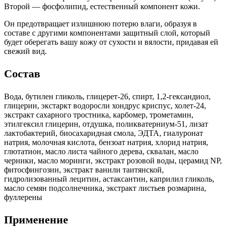
Второй — фосфолипид, естественный компонент кожи.
Он предотвращает излишнюю потерю влаги, образуя в
составе с другими компонентами защитный слой, который
будет оберегать вашу кожу от сухости и вялости, придавая ей
свежий вид.
Состав
Вода, бутилен гликоль, глицерет-26, спирт, 1,2-гександиол,
глицерин, экстаркт водоросли хондрус криспус, холет-24,
экстракт сахарного тростника, карбомер, трометамин,
этилгексил глицерин, отдушка, поликватерниум-51, лизат
лактобактерий, биосахаридная смола, ЭДТА, гиалуронат
натрия, молочная кислота, бензоат натрия, хлорид натрия,
глютатион, масло листа чайного дерева, сквалан, масло
черники, масло моринги, экстракт розовой воды, церамид NP,
фитосфингозин, экстракт ванили таитянской,
гидролизованный лецитин, астаксантин, каприлил гликоль,
масло семян подсолнечника, экстракт листьев розмарина,
фуллерены
Применение