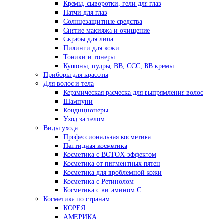
Кремы, сыворотки, гели для глаз
Патчи для глаз
Солнцезащитные средства
Снятие макияжа и очищение
Скрабы для лица
Пилинги для кожи
Тоники и тонеры
Кушоны, пудры, ВВ, ССС, ВВ кремы
Приборы для красоты
Для волос и тела
Керамическая расческа для выпрямления волос
Шампуни
Кондиционеры
Уход за телом
Виды ухода
Профессиональная косметика
Пептидная косметика
Косметика с BOTOX-эффектом
Косметика от пигментных пятен
Косметика для проблемной кожи
Косметика с Ретинолом
Косметика с витамином С
Косметика по странам
КОРЕЯ
АМЕРИКА