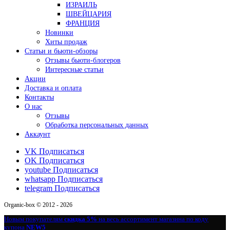
ИЗРАИЛЬ
ШВЕЙЦАРИЯ
ФРАНЦИЯ
Новинки
Хиты продаж
Статьи и бьюти-обзоры
Отзывы бьюти-блогеров
Интересные статьи
Акции
Доставка и оплата
Контакты
О нас
Отзывы
Обработка персональных данных
Аккаунт
VK
Подписаться
OK
Подписаться
youtube
Подписаться
whatsapp
Подписаться
telegram
Подписаться
Organic-box © 2012 - 2026
Новым покупателям
скидка 5%
на весь ассортимент магазина по коду
купона
NEW5