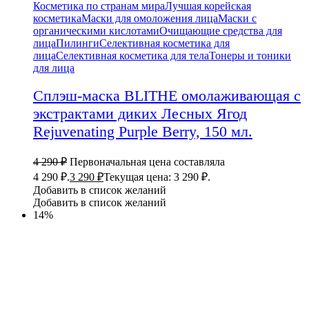
Косметика по странам мира
Лучшая корейская
косметика
Маски для омоложения лица
Маски с
органическими кислотами
Очищающие средства для
лица
Пилинги
Селективная косметика для
лица
Селективная косметика для тела
Тонеры и тоники
для лица
Сплэш-маска BLITHE омолаживающая с
экстрактами диких Лесных Ягод
Rejuvenating Purple Berry, 150 мл.
4 290
₽
Первоначальная цена составляла
4 290 ₽.
3 290
₽
Текущая цена: 3 290 ₽.
Добавить в список желаний
Добавить в список желаний
14%