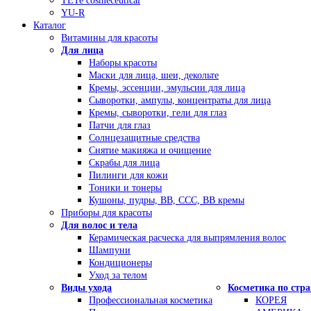
TETe cosmeceutical
YU-R
Каталог
Витамины для красоты
Для лица
Наборы красоты
Маски для лица, шеи, декольте
Кремы, эссенции, эмульсии для лица
Сыворотки, ампулы, концентраты для лица
Кремы, сыворотки, гели для глаз
Патчи для глаз
Солнцезащитные средства
Снятие макияжа и очищение
Скрабы для лица
Пилинги для кожи
Тоники и тонеры
Кушоны, пудры, ВВ, ССС, ВВ кремы
Приборы для красоты
Для волос и тела
Керамическая расческа для выпрямления волос
Шампуни
Кондиционеры
Уход за телом
Виды ухода
Косметика по стр
Профессиональная косметика
КОРЕЯ