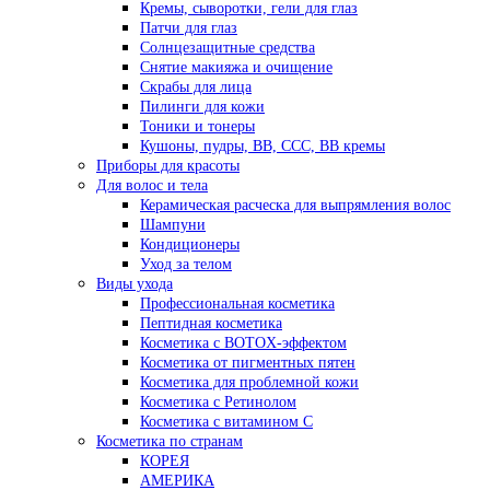
Кремы, сыворотки, гели для глаз
Патчи для глаз
Солнцезащитные средства
Снятие макияжа и очищение
Скрабы для лица
Пилинги для кожи
Тоники и тонеры
Кушоны, пудры, ВВ, ССС, ВВ кремы
Приборы для красоты
Для волос и тела
Керамическая расческа для выпрямления волос
Шампуни
Кондиционеры
Уход за телом
Виды ухода
Профессиональная косметика
Пептидная косметика
Косметика с BOTOX-эффектом
Косметика от пигментных пятен
Косметика для проблемной кожи
Косметика с Ретинолом
Косметика с витамином С
Косметика по странам
КОРЕЯ
АМЕРИКА