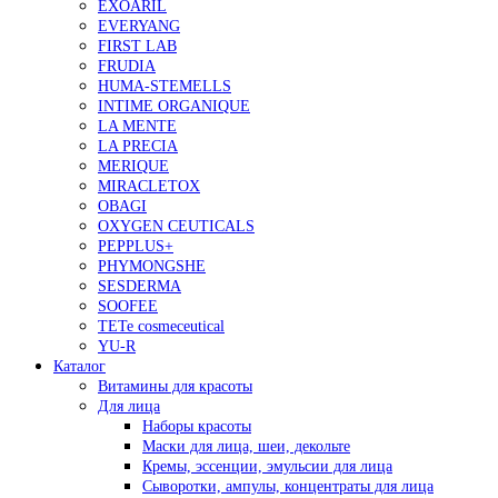
EXOARIL
EVERYANG
FIRST LAB
FRUDIA
HUMA-STEMELLS
INTIME ORGANIQUE
LA MENTE
LA PRECIA
MERIQUE
MIRACLETOX
OBAGI
OXYGEN CEUTICALS
PEPPLUS+
PHYMONGSHE
SESDERMA
SOOFEE
TETe cosmeceutical
YU-R
Каталог
Витамины для красоты
Для лица
Наборы красоты
Маски для лица, шеи, декольте
Кремы, эссенции, эмульсии для лица
Сыворотки, ампулы, концентраты для лица