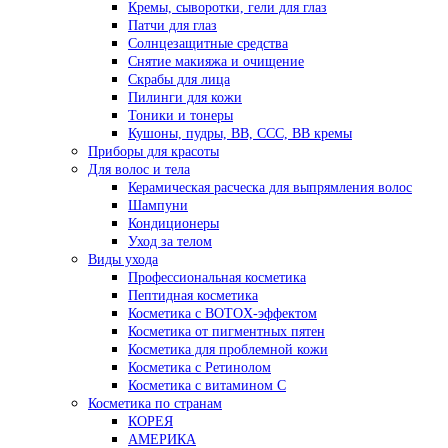
Кремы, сыворотки, гели для глаз
Патчи для глаз
Солнцезащитные средства
Снятие макияжа и очищение
Скрабы для лица
Пилинги для кожи
Тоники и тонеры
Кушоны, пудры, ВВ, ССС, ВВ кремы
Приборы для красоты
Для волос и тела
Керамическая расческа для выпрямления волос
Шампуни
Кондиционеры
Уход за телом
Виды ухода
Профессиональная косметика
Пептидная косметика
Косметика с BOTOX-эффектом
Косметика от пигментных пятен
Косметика для проблемной кожи
Косметика с Ретинолом
Косметика с витамином С
Косметика по странам
КОРЕЯ
АМЕРИКА