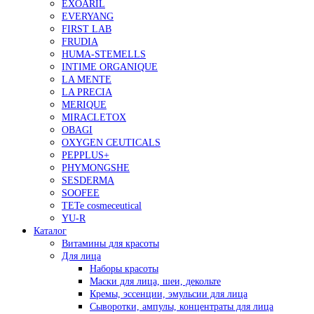
EXOARIL
EVERYANG
FIRST LAB
FRUDIA
HUMA-STEMELLS
INTIME ORGANIQUE
LA MENTE
LA PRECIA
MERIQUE
MIRACLETOX
OBAGI
OXYGEN CEUTICALS
PEPPLUS+
PHYMONGSHE
SESDERMA
SOOFEE
TETe cosmeceutical
YU-R
Каталог
Витамины для красоты
Для лица
Наборы красоты
Маски для лица, шеи, декольте
Кремы, эссенции, эмульсии для лица
Сыворотки, ампулы, концентраты для лица