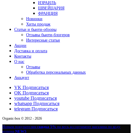
ИЗРАИЛЬ
ШВЕЙЦАРИЯ
ФРАНЦИЯ
Новинки
Хиты продаж
Статьи и бьюти-обзоры
Отзывы бьюти-блогеров
Интересные статьи
Акции
Доставка и оплата
Контакты
О нас
Отзывы
Обработка персональных данных
Аккаунт
VK
Подписаться
OK
Подписаться
youtube
Подписаться
whatsapp
Подписаться
telegram
Подписаться
Organic-box © 2012 - 2026
Новым покупателям
скидка 5%
на весь ассортимент магазина по коду
купона
NEW5