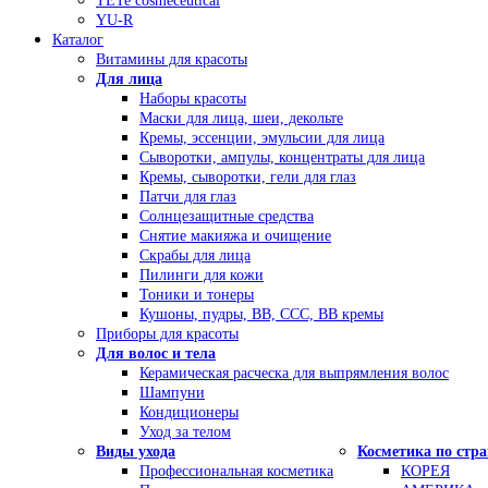
TETe cosmeceutical
YU-R
Каталог
Витамины для красоты
Для лица
Наборы красоты
Маски для лица, шеи, декольте
Кремы, эссенции, эмульсии для лица
Сыворотки, ампулы, концентраты для лица
Кремы, сыворотки, гели для глаз
Патчи для глаз
Солнцезащитные средства
Снятие макияжа и очищение
Скрабы для лица
Пилинги для кожи
Тоники и тонеры
Кушоны, пудры, ВВ, ССС, ВВ кремы
Приборы для красоты
Для волос и тела
Керамическая расческа для выпрямления волос
Шампуни
Кондиционеры
Уход за телом
Виды ухода
Косметика по стр
Профессиональная косметика
КОРЕЯ