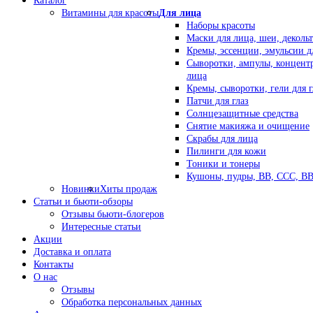
Каталог
Витамины для красоты
Для лица
Наборы красоты
Маски для лица, шеи, декольт
Кремы, эссенции, эмульсии д
Сыворотки, ампулы, концент
лица
Кремы, сыворотки, гели для г
Патчи для глаз
Солнцезащитные средства
Снятие макияжа и очищение
Скрабы для лица
Пилинги для кожи
Тоники и тонеры
Кушоны, пудры, ВВ, ССС, В
Новинки
Хиты продаж
Статьи и бьюти-обзоры
Отзывы бьюти-блогеров
Интересные статьи
Акции
Доставка и оплата
Контакты
О нас
Отзывы
Обработка персональных данных