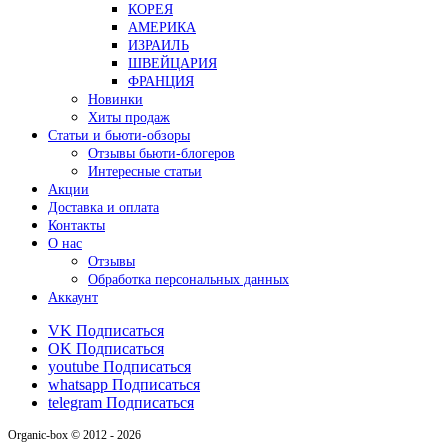
КОРЕЯ
АМЕРИКА
ИЗРАИЛЬ
ШВЕЙЦАРИЯ
ФРАНЦИЯ
Новинки
Хиты продаж
Статьи и бьюти-обзоры
Отзывы бьюти-блогеров
Интересные статьи
Акции
Доставка и оплата
Контакты
О нас
Отзывы
Обработка персональных данных
Аккаунт
VK
Подписаться
OK
Подписаться
youtube
Подписаться
whatsapp
Подписаться
telegram
Подписаться
Organic-box © 2012 - 2026