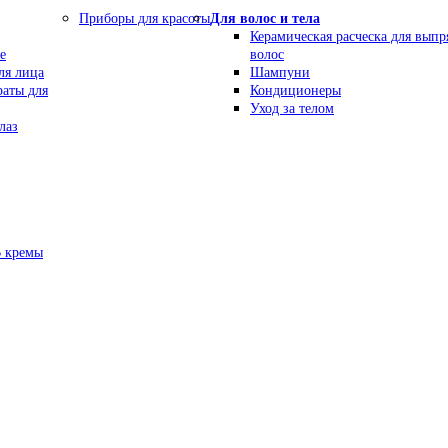
Приборы для красоты
Для волос и тела
Керамическая расческа для вып
е
волос
ля лица
Шампуни
раты для
Кондиционеры
Уход за телом
лаз
В кремы