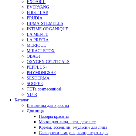
EXOARIL
EVERYANG
FIRST LAB
FRUDIA
HUMA-STEMELLS
INTIME ORGANIQUE
LA MENTE
LA PRECIA
MERIQUE
MIRACLETOX
OBAGI
OXYGEN CEUTICALS
PEPPLUS+
PHYMONGSHE
SESDERMA
SOOFEE
TETe cosmeceutical
YU-R
Каталог
Витамины для красоты
Для лица
Наборы красоты
Маски для лица, шеи, декольте
Кремы, эссенции, эмульсии для лица
Сыворотки, ампулы, концентраты для