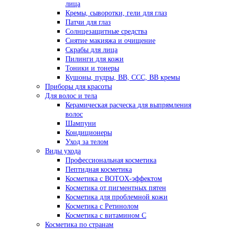
лица
Кремы, сыворотки, гели для глаз
Патчи для глаз
Солнцезащитные средства
Снятие макияжа и очищение
Скрабы для лица
Пилинги для кожи
Тоники и тонеры
Кушоны, пудры, ВВ, ССС, ВВ кремы
Приборы для красоты
Для волос и тела
Керамическая расческа для выпрямления
волос
Шампуни
Кондиционеры
Уход за телом
Виды ухода
Профессиональная косметика
Пептидная косметика
Косметика с BOTOX-эффектом
Косметика от пигментных пятен
Косметика для проблемной кожи
Косметика с Ретинолом
Косметика с витамином С
Косметика по странам