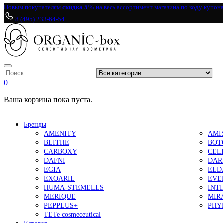
Новым покупателям
скидка 5%
на весь ассортимент магазина по коду купон
8 (495) 233-64-54
0
Ваша корзина пока пуста.
Бренды
AMENITY
AMI
BLITHE
BOT
CARBOXY
CEL
DAFNI
DAR
EGIA
ELD
EXOARIL
EVE
HUMA-STEMELLS
INT
MERIQUE
MIR
PEPPLUS+
PHY
TETe cosmeceutical