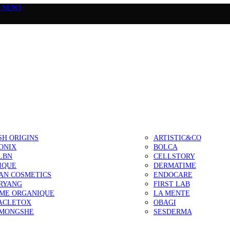
а
NEW5
SH ORIGINS
ARTISTIC&CO
ONIX
BOLCA
LBN
CELLSTORY
IQUE
DERMATIME
AN COSMETICS
ENDOCARE
RYANG
FIRST LAB
IME ORGANIQUE
LA MENTE
ACLETOX
OBAGI
MONGSHE
SESDERMA