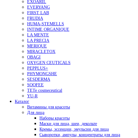
EXOARIL
EVERYANG
FIRST LAB
FRUDIA
HUMA-STEMELLS
INTIME ORGANIQUE
LA MENTE
LA PRECIA
MERIQUE
MIRACLETOX
OBAGI
OXYGEN CEUTICALS
PEPPLUS+
PHYMONGSHE
SESDERMA
SOOFEE
TETe cosmeceutical
YU-R
Каталог
Витамины для красоты
Для лица
Наборы красоты
Маски для лица, шеи, декольте
Кремы, эссенции, эмульсии для лица
Сыворотки, ампулы, концентраты для лица