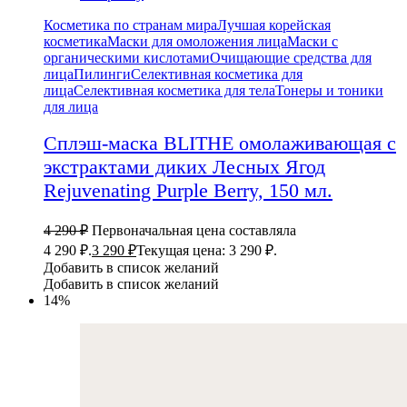
Косметика по странам мира
Лучшая корейская
косметика
Маски для омоложения лица
Маски с
органическими кислотами
Очищающие средства для
лица
Пилинги
Селективная косметика для
лица
Селективная косметика для тела
Тонеры и тоники
для лица
Сплэш-маска BLITHE омолаживающая с
экстрактами диких Лесных Ягод
Rejuvenating Purple Berry, 150 мл.
4 290
₽
Первоначальная цена составляла
4 290 ₽.
3 290
₽
Текущая цена: 3 290 ₽.
Добавить в список желаний
Добавить в список желаний
14%