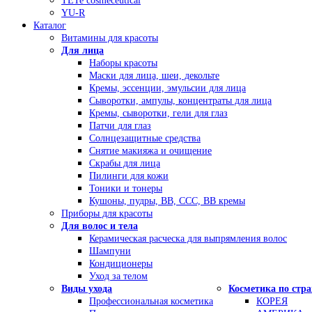
TETe cosmeceutical
YU-R
Каталог
Витамины для красоты
Для лица
Наборы красоты
Маски для лица, шеи, декольте
Кремы, эссенции, эмульсии для лица
Сыворотки, ампулы, концентраты для лица
Кремы, сыворотки, гели для глаз
Патчи для глаз
Солнцезащитные средства
Снятие макияжа и очищение
Скрабы для лица
Пилинги для кожи
Тоники и тонеры
Кушоны, пудры, ВВ, ССС, ВВ кремы
Приборы для красоты
Для волос и тела
Керамическая расческа для выпрямления волос
Шампуни
Кондиционеры
Уход за телом
Виды ухода
Косметика по стр
Профессиональная косметика
КОРЕЯ