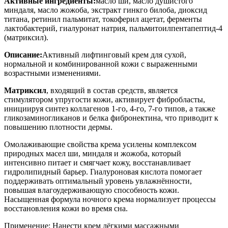
Активные ингредиенты:
масло ши, масло душистого
миндаля, масло жожоба, экстракт гинкго билоба, диоксид
титана, ретинил пальмитат, токоферил ацетат, ферменты
лактобактерий, гиалуронат натрия, пальмитоилпентапептид-4
(матриксил).
Описание:
Активный лифтинговый крем для сухой,
нормальной и комбинированной кожи с выраженными
возрастными изменениями.
Матриксил
, входящий в состав средств, является
стимулятором упругости кожи, активирует фибробласты,
инициируя синтез коллагенов 1-го, 4-го, 7-го типов, а также
гликозаминогликанов и белка фибронектина, что приводит к
повышению плотности дермы.
Омолаживающие свойства крема усилены комплексом
природных масел ши, миндаля и жожоба, который
интенсивно питает и смягчает кожу, восстанавливает
гидролипидный барьер. Гиалуроновая кислота помогает
поддерживать оптимальный уровень увлажнённости,
повышая влагоудерживающую способность кожи.
Насыщенная формула ночного крема нормализует процессы
восстановления кожи во время сна.
Применение: Нанести крем лёгкими массажными