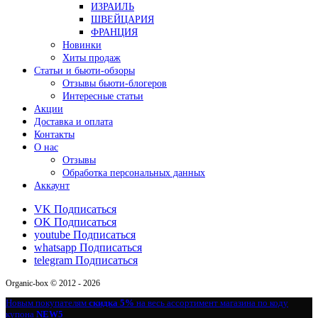
ИЗРАИЛЬ
ШВЕЙЦАРИЯ
ФРАНЦИЯ
Новинки
Хиты продаж
Статьи и бьюти-обзоры
Отзывы бьюти-блогеров
Интересные статьи
Акции
Доставка и оплата
Контакты
О нас
Отзывы
Обработка персональных данных
Аккаунт
VK
Подписаться
OK
Подписаться
youtube
Подписаться
whatsapp
Подписаться
telegram
Подписаться
Organic-box © 2012 - 2026
Новым покупателям
скидка 5%
на весь ассортимент магазина по коду
купона
NEW5