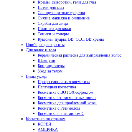
Кремы, сыворотки, гели для глаз
Патчи для глаз
Солнцезащитные средства
Снятие макияжа и очищение
Скрабы для лица
Пилинги для кожи
Тоники и тонеры
Кушоны, пудры, ВВ, ССС, ВВ кремы
Приборы для красоты
Для волос и тела
Керамическая расческа для выпрямления волос
Шампуни
Кондиционеры
Уход за телом
Виды ухода
Профессиональная косметика
Пептидная косметика
Косметика с BOTOX-эффектом
Косметика от пигментных пятен
Косметика для проблемной кожи
Косметика с Ретинолом
Косметика с витамином С
Косметика по странам
КОРЕЯ
АМЕРИКА