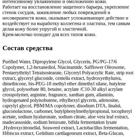
интенсивному увлажнению и омоложению кожи.
Работает на восстановление защитного барьера, укрепление
стенок сосудов, заживление любых повреждений и
несовершенств кожи, оказывает успокаивающее действие и
воздействует на выработку коллегена и эластина, тем самым
делая кожу более упругой и эластичной.
Крем-молочко походит для всех типов кожи.
Состав средства
Purified Water, Dipropylene Glycol, Glycerin, PG/PG-17/6
Copolymer, 1,2-hexanediol, Niacinamide, Safflower Oleosome,
Pentaerythrityl Tetraisostearate, Glyceryl Polyacrylic Rate, strip root
extract, glyceryl glucoside, centella extract, hydroxyethylurea,
dimethicone, bis-PEG-18 methyl ether dimethyl silane, butylene
glycol, polysorbate 80, betaine, acrylate /C10-30 alkyl acrylate
crosspolymer, arginine, fragrance, xanthan gum, allantoin,
hydrogenated polyisobutene, ethylhexyl glycerin, adenosine,
caprylyl glycol, PBM/MA copolymer, disodium DTA, linalul,
gluconolactone, carbomer, butylphenylmethylpropional, tocopheryl
acetate, sodium hyaluronate, sodium citrate, aloe vera leaf extract,
madecassoside, sodium benzoate, bifida fermentation lysate
,Hydroxycitronellal, Seaweed extract, Lactobacillus fermentation,
Hibiscus extract, Gelidium cartilageneum extract, Beta-Glucan,