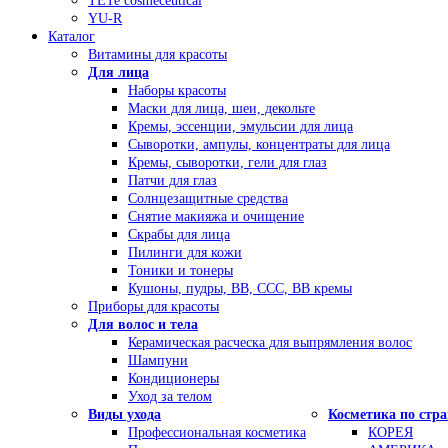
TETe cosmeceutical
YU-R
Каталог
Витамины для красоты
Для лица
Наборы красоты
Маски для лица, шеи, декольте
Кремы, эссенции, эмульсии для лица
Сыворотки, ампулы, концентраты для лица
Кремы, сыворотки, гели для глаз
Патчи для глаз
Солнцезащитные средства
Снятие макияжа и очищение
Скрабы для лица
Пилинги для кожи
Тоники и тонеры
Кушоны, пудры, ВВ, ССС, ВВ кремы
Приборы для красоты
Для волос и тела
Керамическая расческа для выпрямления волос
Шампуни
Кондиционеры
Уход за телом
Виды ухода
Косметика по стр
Профессиональная косметика
КОРЕЯ