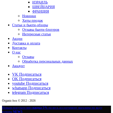
ИЗРАИЛЬ
ШВЕЙЦАРИЯ
ФРАНЦИЯ
Новинки
Хиты продаж
Статьи и бьюти-обзоры
Отзывы бьюти-блогеров
Интересные статьи
Акции
Доставка и оплата
Контакты
О нас
Отзывы
Обработка персональных данных
Аккаунт
VK
Подписаться
OK
Подписаться
youtube
Подписаться
whatsapp
Подписаться
telegram
Подписаться
Organic-box © 2012 - 2026
Новым покупателям
скидка 5%
на весь ассортимент магазина по коду
купона
NEW5