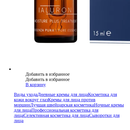
Добавить в избранное
Добавить в избранное
В корзину
Виды ухода
Дневные кремы для лица
Косметика для
кожи вокруг глаз
Кремы для лица против
морщин
Лучшая швейцарская косметика
Ночные кремы
для лица
Профессиональная косметика для
лица
Селективная косметика для лица
Сыворотки для
лица