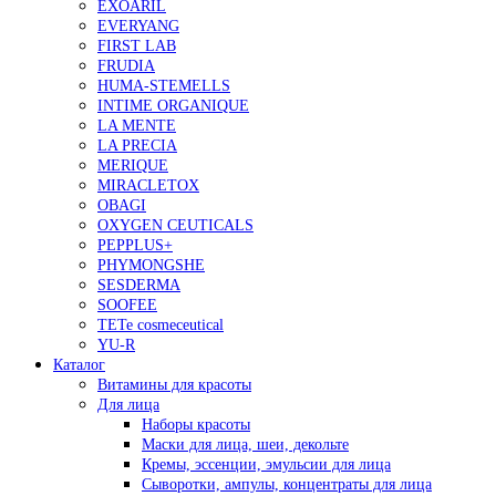
EXOARIL
EVERYANG
FIRST LAB
FRUDIA
HUMA-STEMELLS
INTIME ORGANIQUE
LA MENTE
LA PRECIA
MERIQUE
MIRACLETOX
OBAGI
OXYGEN CEUTICALS
PEPPLUS+
PHYMONGSHE
SESDERMA
SOOFEE
TETe cosmeceutical
YU-R
Каталог
Витамины для красоты
Для лица
Наборы красоты
Маски для лица, шеи, декольте
Кремы, эссенции, эмульсии для лица
Сыворотки, ампулы, концентраты для лица