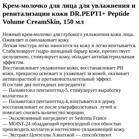
Крем-молочко для лица для увлажнения и
ревитализации кожи DR.PEPTI+ Peptide
Volume CreamSkin, 150 мл
Нежный крем-молочко для глубокого увлажнения кожи лица.
Оживляет и омолаживает кожу.
Легкая текстура легко наносится на кожу и легко впитывается.
Стабилизирует гидро-липидный барьер кожи, препятствует
шелушению, стимулирует кожу, обладает антибактериальным
эффектом.
Восстанавливает увлажнение кожи, восстанавливает РН
кожи, прекрасно освежает и ухаживает за кожей, оказывает
антивозрастной и противовоспалительный эффект.
В составе два пептидных ингредиента:
— Пальмитоил пентапептид-5, стимулирует выработку
коллагена и
— Пальмитоил пентапептид-4, впитывается в дерму,
восстанавливает ее после ультрафиолетовых лучей и
помогает снизить количество морщин.
— Эксклюзивный ингредиент от Sederma France
— MOIST-24 обладающий превосходной способностью
производить коллаген и интенсивно увлажняющий кожу.
— Экстракт Центеллы Азиатской — способствуют