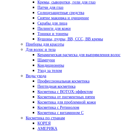
Кремы, сыворотки, гели для глаз
Патчи для глаз
Солнцезащитные средства
Снятие макияжа и очищение
Скрабы для лица
Пилинги для кожи
Тоники и тонеры
Кушоны, пудры, ВВ, ССС, ВВ кремы
Приборы для красоты
Для волос и тела
Керамическая расческа для выпрямления волос
Шампуни
Кондиционеры
Уход за телом
Виды ухода
Профессиональная косметика
Пептидная косметика
Косметика с BOTOX-эффектом
Косметика от пигментных пятен
Косметика для проблемной кожи
Косметика с Ретинолом
Косметика с витамином С
Косметика по странам
КОРЕЯ
АМЕРИКА