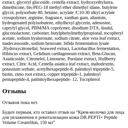
extract, glyceryl glucoside, centella extract, hydroxyethylurea,
dimethicone, bis-PEG-18 methyl ether dimethyl silane, butylene
glycol, polysorbate 80, betaine, acrylate /C10-30 alkyl acrylate
crosspolymer, arginine, fragrance, xanthan gum, allantoin,
hydrogenated polyisobutene, ethylhexyl glycerin, adenosine,
caprylyl glycol, PBM/MA copolymer, disodium DTA, linalul,
gluconolactone, carbomer, butylphenylmethylpropional, tocopheryl
acetate, sodium hyaluronate, sodium citrate, aloe vera leaf extract,
madecassoside, sodium benzoate, bifida fermentation lysate
,Hydroxycitronellal, Seaweed extract, Lactobacillus fermentation,
Hibiscus extract, Gelidium cartilageneum extract, Beta-Glucan,
Asiaticoside, Citronelol, Limonene, Purslane extract, Hullberry
extract, Citric Acid, Centella asiatica leaf extract, maltodextrin,
potassium sorbate, acetylhexapeptide-8, palmitoyl tripeptide-5,
biotin, zimo root extract, copper tripeptide-1, palmitoyl
pentapeptide-4, palmitoylhexapeptide- 12, Tocopherol
Отзывы
Отзывов пока нет.
Будьте первым, кто оставил отзыв на “Крем-молочко для лица
для увлажнения и ревитализации кожи DR.PEPTI+ Peptide
Volume CreamSkin, 150 мл”