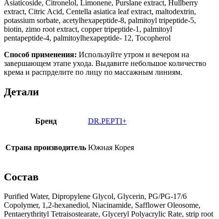
Asiaticoside, Citronelol, Limonene, Purslane extract, Hullberry
extract, Citric Acid, Centella asiatica leaf extract, maltodextrin,
potassium sorbate, acetylhexapeptide-8, palmitoyl tripeptide-5,
biotin, zimo root extract, copper tripeptide-1, palmitoyl
pentapeptide-4, palmitoylhexapeptide- 12, Tocopherol
Способ применения:
Используйте утром и вечером на
завершающем этапе ухода. Выдавите небольшое количество
крема и распрделите по лицу по массажным линиям.
Детали
Бренд
DR.PEPTI+
Страна производитель
Южная Корея
Состав
Purified Water, Dipropylene Glycol, Glycerin, PG/PG-17/6
Copolymer, 1,2-hexanediol, Niacinamide, Safflower Oleosome,
Pentaerythrityl Tetraisostearate, Glyceryl Polyacrylic Rate, strip root