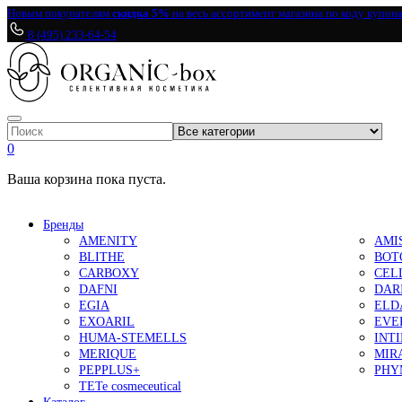
Новым покупателям
скидка 5%
на весь ассортимент магазина по коду купон
8 (495) 233-64-54
0
Ваша корзина пока пуста.
Бренды
AMENITY
AMI
BLITHE
BOT
CARBOXY
CEL
DAFNI
DAR
EGIA
ELD
EXOARIL
EVE
HUMA-STEMELLS
INT
MERIQUE
MIR
PEPPLUS+
PHY
TETe cosmeceutical