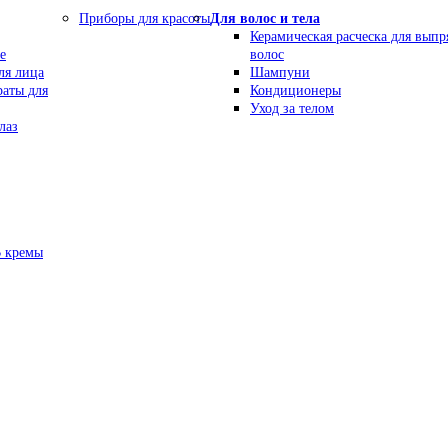
Приборы для красоты
Для волос и тела
Керамическая расческа для вып
е
волос
ля лица
Шампуни
раты для
Кондиционеры
Уход за телом
лаз
В кремы