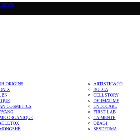
а
NEW5
SH ORIGINS
ARTISTIC&CO
ONIX
BOLCA
LBN
CELLSTORY
IQUE
DERMATIME
AN COSMETICS
ENDOCARE
RYANG
FIRST LAB
IME ORGANIQUE
LA MENTE
ACLETOX
OBAGI
MONGSHE
SESDERMA