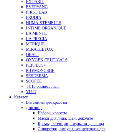
EXOARIL
EVERYANG
FIRST LAB
FRUDIA
HUMA-STEMELLS
INTIME ORGANIQUE
LA MENTE
LA PRECIA
MERIQUE
MIRACLETOX
OBAGI
OXYGEN CEUTICALS
PEPPLUS+
PHYMONGSHE
SESDERMA
SOOFEE
TETe cosmeceutical
YU-R
Каталог
Витамины для красоты
Для лица
Наборы красоты
Маски для лица, шеи, декольте
Кремы, эссенции, эмульсии для лица
Сыворотки, ампулы, концентраты для