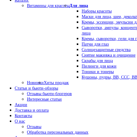
Каталог
Витамины для красоты
Для лица
Наборы красоты
Маски для лица, шеи, декольт
Кремы, эссенции, эмульсии д
Сыворотки, ампулы, концент
лица
Кремы, сыворотки, гели для г
Патчи для глаз
Солнцезащитные средства
Снятие макияжа и очищение
Скрабы для лица
Пилинги для кожи
Тоники и тонеры
Кушоны, пудры, ВВ, ССС, В
Новинки
Хиты продаж
Статьи и бьюти-обзоры
Отзывы бьюти-блогеров
Интересные статьи
Акции
Доставка и оплата
Контакты
О нас
Отзывы
Обработка персональных данных