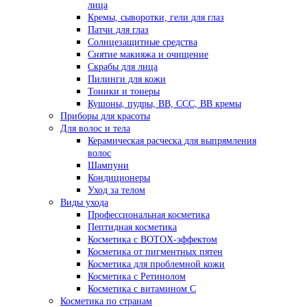
лица
Кремы, сыворотки, гели для глаз
Патчи для глаз
Солнцезащитные средства
Снятие макияжа и очищение
Скрабы для лица
Пилинги для кожи
Тоники и тонеры
Кушоны, пудры, ВВ, ССС, ВВ кремы
Приборы для красоты
Для волос и тела
Керамическая расческа для выпрямления
волос
Шампуни
Кондиционеры
Уход за телом
Виды ухода
Профессиональная косметика
Пептидная косметика
Косметика с BOTOX-эффектом
Косметика от пигментных пятен
Косметика для проблемной кожи
Косметика с Ретинолом
Косметика с витамином С
Косметика по странам