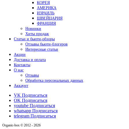
КОРЕЯ
АМЕРИКА
ИЗРАИЛЬ
ШВЕЙЦАРИЯ
ФРАНЦИЯ
Новинки
Хиты продаж
Статьи и бьюти-обзоры
Отзывы бьюти-блогеров
Интересные статьи
Акции
Доставка и оплата
Контакты
О нас
Отзывы
Обработка персональных данных
Аккаунт
VK
Подписаться
OK
Подписаться
youtube
Подписаться
whatsapp
Подписаться
telegram
Подписаться
Organic-box © 2012 - 2026