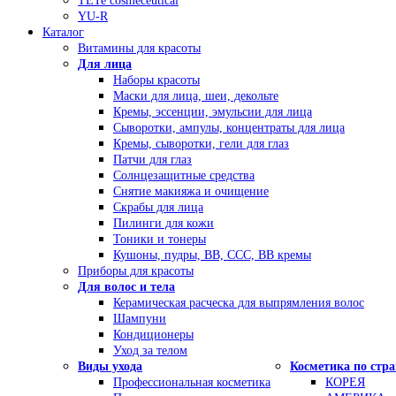
TETe cosmeceutical
YU-R
Каталог
Витамины для красоты
Для лица
Наборы красоты
Маски для лица, шеи, декольте
Кремы, эссенции, эмульсии для лица
Сыворотки, ампулы, концентраты для лица
Кремы, сыворотки, гели для глаз
Патчи для глаз
Солнцезащитные средства
Снятие макияжа и очищение
Скрабы для лица
Пилинги для кожи
Тоники и тонеры
Кушоны, пудры, ВВ, ССС, ВВ кремы
Приборы для красоты
Для волос и тела
Керамическая расческа для выпрямления волос
Шампуни
Кондиционеры
Уход за телом
Виды ухода
Косметика по стр
Профессиональная косметика
КОРЕЯ