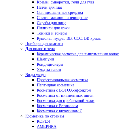
Кремы, сыворотки, гели для глаз
Патчи для глаз
Солнцезащитные средства
Снятие макияжа и очищение
Скрабы для лица
Пилинги для кожи
Тоники и тонеры
Кушоны, пудры, ВВ, ССС, ВВ кремы
Приборы для красоты
Для волос и тела
Керамическая расческа для выпрямления волос
Шампуни
Кондиционеры
Уход за телом
Виды ухода
Профессиональная косметика
Пептидная косметика
Косметика с BOTOX-эффектом
Косметика от пигментных пятен
Косметика для проблемной кожи
Косметика с Ретинолом
Косметика с витамином С
Косметика по странам
КОРЕЯ
АМЕРИКА