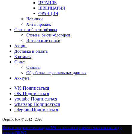
ИЗРАИЛЬ
ШВЕЙЦАРИЯ
ФРАНЦИЯ
Новинки
Хиты продаж
Статьи и бьюти-обзоры
Отзывы бьюти-блогеров
Интересные статьи
Акции
Доставка и оплата
Контакты
О нас
Отзывы
Обработка персональных данных
Аккаунт
VK
Подписаться
OK
Подписаться
youtube
Подписаться
whatsapp
Подписаться
telegram
Подписаться
Organic-box © 2012 - 2026
Новым покупателям
скидка 5%
на весь ассортимент магазина по коду
купона
NEW5