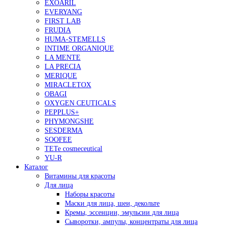
EXOARIL
EVERYANG
FIRST LAB
FRUDIA
HUMA-STEMELLS
INTIME ORGANIQUE
LA MENTE
LA PRECIA
MERIQUE
MIRACLETOX
OBAGI
OXYGEN CEUTICALS
PEPPLUS+
PHYMONGSHE
SESDERMA
SOOFEE
TETe cosmeceutical
YU-R
Каталог
Витамины для красоты
Для лица
Наборы красоты
Маски для лица, шеи, декольте
Кремы, эссенции, эмульсии для лица
Сыворотки, ампулы, концентраты для лица