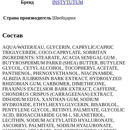
Бренд
INSTYTUTUM
Страна производитель
Швейцария
Состав
AQUA/WATER/EAU, GLYCERIN, CAPRYLIC/CAPRIC
TRIGLYCERIDE, COCO-CAPRYLATE, SORBITAN
INGREDIENTS: STEARATE, ACACIA SENEGAL GUM ,
BUTYROSPERMUM PARKII (SHEA) BUTTER, BUTYLENE
GLYCOL, CETYL ALCOHOL, TOCOPHERYL ACETATE,
PANTHENOL, PHENOXYETHANOL, NIACINAMIDE,
ALBIZIA JULIBRISSIN BARK EXTRACT, HYDROLYZED
RHIZOBIAN GUM, CARBOMER, DIMETHICONE,
FRAXINUS EXCELSIOR BARK EXTRACT, CAFFEINE,
CHONDRUS CRISPUS (CARRAGEENAN) EXTRACT,
DISODIUM EDTA, XANTHAN GUM, SODIUM
HYDROXIDE, ETHYLHEXYLGLYCERIN, BISABOLOL,
PENTYLENE GLYCOL, RETINYL PALMITATE, GLYCOLIC
ACID, BIOSACCHARIDE GUM-1, SILANETRIOL,
LECITHIN, SODIUM ACETYLATED HYALURONATE,
ASCORBYL PALMITATE, SODIUM HYALURONATE,