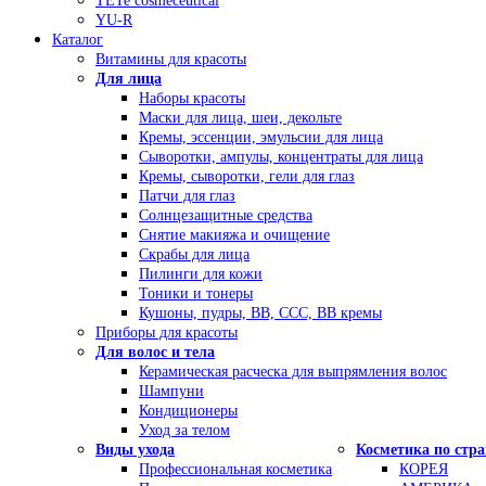
TETe cosmeceutical
YU-R
Каталог
Витамины для красоты
Для лица
Наборы красоты
Маски для лица, шеи, декольте
Кремы, эссенции, эмульсии для лица
Сыворотки, ампулы, концентраты для лица
Кремы, сыворотки, гели для глаз
Патчи для глаз
Солнцезащитные средства
Снятие макияжа и очищение
Скрабы для лица
Пилинги для кожи
Тоники и тонеры
Кушоны, пудры, ВВ, ССС, ВВ кремы
Приборы для красоты
Для волос и тела
Керамическая расческа для выпрямления волос
Шампуни
Кондиционеры
Уход за телом
Виды ухода
Косметика по стр
Профессиональная косметика
КОРЕЯ