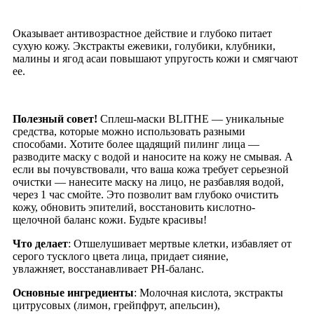
Оказывает антивозрастное действие и глубоко питает
сухую кожу. Экстракты ежевики, голубики, клубники,
малины и ягод асаи повышают упругость кожи и смягчают
ее.
Полезный совет!
Сплеш-маски BLITHE — уникальные
средства, которые можно использовать разными
способами. Хотите более щадящий пилинг лица —
разводите маску с водой и наносите на кожу не смывая. А
если вы почувствовали, что ваша кожа требует серьезной
очистки — нанесите маску на лицо, не разбавляя водой,
через 1 час смойте. Это позволит вам глубоко очистить
кожу, обновить эпителий, восстановить кислотно-
щелочной баланс кожи. Будьте красивы!
Что делает
: Отшелушивает мертвые клетки, избавляет от
серого тусклого цвета лица, придает сияние,
увлажняет, восстанавливает PH-баланс.
Основные ингредиенты
: Молочная кислота, экстракты
цитрусовых (лимон, грейпфрут, апельсин),