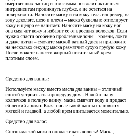
омертвевших частиц и тем самым позволит активным
ингредиентам проникнуть глубже, а не остаться на
поверхности. Наносите маску и на кожу тела: например, на
зону декольте, шею и плечи – маска буквально отполирует
кожу и щедро ее напитает. Наносите маску на кожу ног –
она смягчит кожу и избавит ее от вросших волосков. Если
нужно спасти особенно проблемные зоны – колени, локти
и даже пятки – смочите маской ватный диск и приложите
на несколько секунд: маска размягчит сухую грубую кожу.
После можете нанести жирный питательный крем
плотным слоем.
Средство для ванны:
Используйте маску вместо масла для ванны – отличный
способ устроить спа-процедуру дома. Налейте пару
колпачков в полную ванну: маска смягчит воду и придаст
ей легкий аромат. Кожа после такой ванны становится
мягкой и гладкой, а любой крем впитывается моментально.
Средство для волос:
Cплэш-маской можно ополаскивать волосы! Маска,