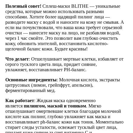
Полезный совет!
Сплеш-маски BLITHE — уникальные
средства, которые можно использовать разными
способами. Хотите более щадящий пилинг лица —
разводите маску с водой и наносите на кожу не смывая. А
если вы почувствовали, что ваша кожа требует серьезной
очистки — нанесите маску на лицо, не разбавляя водой,
через 1 час смойте. Это позволит вам глубоко очистить
кожу, обновить эпителий, восстановить кислотно-
щелочной баланс кожи. Будьте красивы!
Что делает
: Отшелушивает мертвые клетки, избавляет от
серого тусклого цвета лица, придает сияние,
увлажняет, восстанавливает PH-баланс.
Основные ингредиенты
: Молочная кислота, экстракты
цитрусовых (лимон, грейпфрут, апельсин),
ферментированный мед.
Как работает
: Жидкая маска одновременно
является
пилингом, маской и тоником
. Мягко
отшелушивает омертвевшие клетки благодаря молочной
кислоте как пилинг, глубоко увлажняет как маска и
восстанавливает ph-баланс кожи как тоник. Моментально
стирает следы усталости, освежает тусклый цвет лица,
придает коже сияние за счет витамина С и