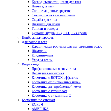
Кремы, сыворотки, гели для глаз
Патчи для глаз
Солнцезащитные средства
Снятие макияжа и очищение
Скрабы для лица
Пилинги для кожи
Тоники и тонеры
Кушоны, пудры, ВВ, ССС, ВВ кремы
Приборы для красоты
Для волос и тела
Керамическая расческа для выпрямления волос
Шампуни
Кондиционеры
Уход за телом
Виды ухода
Профессиональная косметика
Пептидная косметика
Косметика с BOTOX-эффектом
Косметика от пигментных пятен
Косметика для проблемной кожи
Косметика с Ретинолом
Косметика с витамином С
Косметика по странам
КОРЕЯ
АМЕРИКА