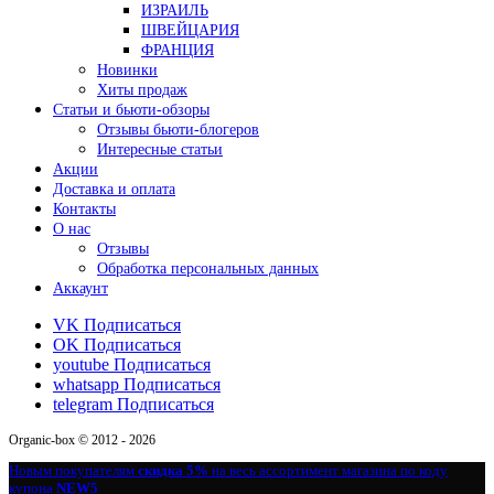
ИЗРАИЛЬ
ШВЕЙЦАРИЯ
ФРАНЦИЯ
Новинки
Хиты продаж
Статьи и бьюти-обзоры
Отзывы бьюти-блогеров
Интересные статьи
Акции
Доставка и оплата
Контакты
О нас
Отзывы
Обработка персональных данных
Аккаунт
VK
Подписаться
OK
Подписаться
youtube
Подписаться
whatsapp
Подписаться
telegram
Подписаться
Organic-box © 2012 - 2026
Новым покупателям
скидка 5%
на весь ассортимент магазина по коду
купона
NEW5