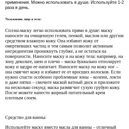
применения. Можно использовать в душе. Используйте 1-2
раза в день.
Увлажнение лица и тела:
Сплэш-маску легко использовать прямо в душе: маску
наносите на очищенную гелем, пенкой, маслом или другим
средством влажную кожу. Она избавит кожу от
омертвевших частиц и тем самым позволит активным
ингредиентам проникнуть глубже, а не остаться на
поверхности. Наносите маску и на кожу тела: например, на
зону декольте, шею и плечи – маска буквально отполирует
кожу и щедро ее напитает. Наносите маску на кожу ног –
она смягчит кожу и избавит ее от вросших волосков. Если
нужно спасти особенно проблемные зоны – колени, локти
и даже пятки – смочите маской ватный диск и приложите
на несколько секунд: маска размягчит сухую грубую кожу.
После можете нанести жирный питательный крем
плотным слоем.
Средство для ванны:
Используйте маску вместо масла для ванны – отличный