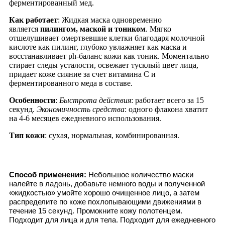
ферментированный мед.
Как работает
: Жидкая маска одновременно
является
пилингом, маской и тоником
. Мягко
отшелушивает омертвевшие клетки благодаря молочной
кислоте как пилинг, глубоко увлажняет как маска и
восстанавливает ph-баланс кожи как тоник. Моментально
стирает следы усталости, освежает тусклый цвет лица,
придает коже сияние за счет витамина С и
ферментированного меда в составе.
Особенности
:
Быстрота действия
: работает всего за 15
секунд.
Экономичность средства
: одного флакона хватит
на 4-6 месяцев ежедневного использования.
Тип кожи
: сухая, нормальная, комбинированная.
Способ применения:
Небольшое количество маски
налейте в ладонь, добавьте немного воды и полученной
«жидкостью» умойте хорошо очищенное лицо, а затем
распределите по коже похлопывающими движениями в
течение 15 секунд. Промокните кожу полотенцем.
Подходит для лица и для тела. Подходит для ежедневного