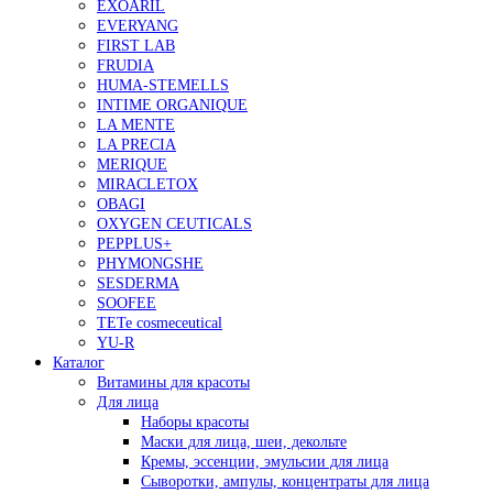
EXOARIL
EVERYANG
FIRST LAB
FRUDIA
HUMA-STEMELLS
INTIME ORGANIQUE
LA MENTE
LA PRECIA
MERIQUE
MIRACLETOX
OBAGI
OXYGEN CEUTICALS
PEPPLUS+
PHYMONGSHE
SESDERMA
SOOFEE
TETe cosmeceutical
YU-R
Каталог
Витамины для красоты
Для лица
Наборы красоты
Маски для лица, шеи, декольте
Кремы, эссенции, эмульсии для лица
Сыворотки, ампулы, концентраты для лица