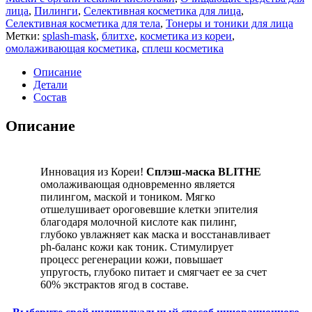
лица
,
Пилинги
,
Селективная косметика для лица
,
Селективная косметика для тела
,
Тонеры и тоники для лица
Метки:
splash-mask
,
блитхе
,
косметика из кореи
,
омолаживающая косметика
,
сплеш косметика
Описание
Детали
Состав
Описание
Инновация из Кореи!
Сплэш-маска BLITHE
омолаживающая одновременно является
пилингом, маской и тоником. Мягко
отшелушивает ороговевшие клетки эпителия
благодаря молочной кислоте как пилинг,
глубоко увлажняет как маска и восстанавливает
ph-баланс кожи как тоник. Стимулирует
процесс регенерации кожи, повышает
упругость, глубоко питает и смягчает ее за счет
60% экстрактов ягод в составе.