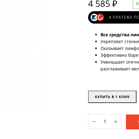
4 585
₽
В
средства
4 ПЛАТЕЖА ПО
и очищение
Все средства ли
Укрепляет стенки
и
Оказывает лимфо
Эффективно боре
Уменьшает отечно
В, ССС, ВВ кремы
разглаживает ме
КА
КУПИТЬ В 1 КЛИК
Ь
АРИЯ
Гиалуроновая
сыворотка
ИЯ
для