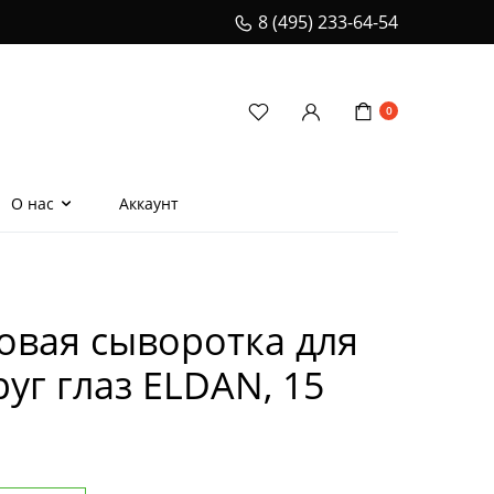
8 (495) 233-64-54
0
О нас
Аккаунт
еская расческа для
ения волос
овая сыворотка для
и
уг глаз ELDAN, 15
ионеры
телом