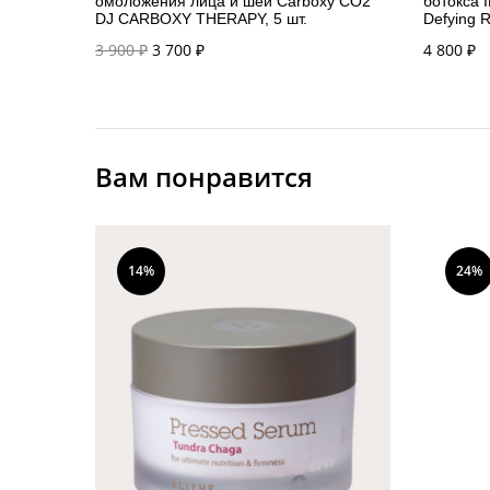
омоложения лица и шеи Carboxy CO2
ботокса 
DJ CARBOXY THERAPY, 5 шт.
Defying R
Первоначальная
Текущая
3 900
₽
3 700
₽
4 800
₽
цена
цена:
составляла
3 700 ₽.
3 900 ₽.
Вам понравится
14%
24%