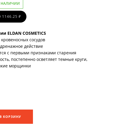
 НАЛИЧИИ
 1146.25 ₽
нии ELDAN COSMETICS
 кровеносных сосудов
дренажное действие
тся с первыми признаками старения
сть, постепенно осветляет темные круги,
лкие морщинки
В КОРЗИНУ