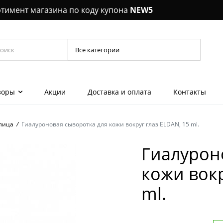
ртимент магазина по коду купона
NEW5
зоры
Акции
Доставка и оплата
Контакты
лица
/
Гиалуроновая сыворотка для кожи вокруг глаз ELDAN, 15 ml.
Керамич
выпрямл
Гиалурон
шеи, декольте
Шампун
кожи вокр
 эмульсии для
Кондиц
ml.
лы, концентраты
Уход за 
 гели для глаз