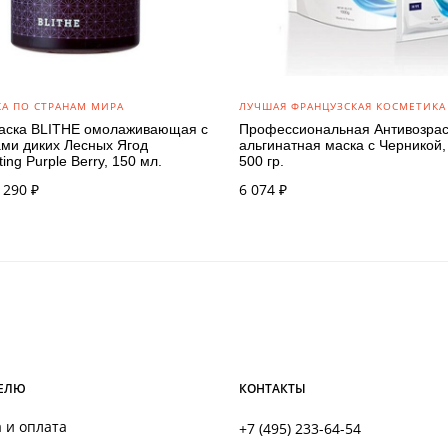
А ПО СТРАНАМ МИРА
ЛУЧШАЯ ФРАНЦУЗСКАЯ КОСМЕТИКА
аска BLITHE омолаживающая с
Профессиональная Антивозра
ами диких Лесных Ягод
альгинатная маска с Черникой,
ing Purple Berry, 150 мл.
500 гр.
ервоначальная
Текущая
 290
₽
6 074
₽
ена
цена:
оставляла
3 290 ₽.
 290 ₽.
ЕЛЮ
КОНТАКТЫ
 и оплата
+7 (495) 233-64-54