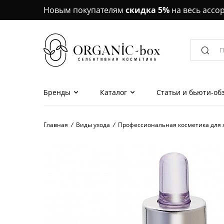
Новым покупателям
скидка 5%
на весь ассо
Бренды
Каталог
Статьи и бьюти-об
Главная
/
Виды ухода
/
Профессиональная косметика для 
Наборы красоты
Маски для лица, 
Кремы, эссенции,
лица
Сыворотки, ампу
для лица
Кремы, сыворотки,