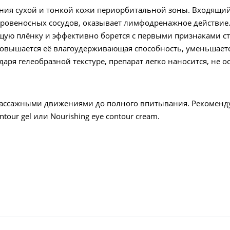
ния сухой и тонкой кожи периорбитальной зоны. Входящий 
кровеносных сосудов, оказывает лимфодренажное действие.
ую плёнку и эффективно борется с первыми признаками с
повышается её влагоудерживающая способность, уменьшаетс
аря гелеобразной текстуре, препарат легко наносится, не 
 массажными движениями до полного впитывания. Рекоменду
ntour gel или Nourishing eye contour cream.