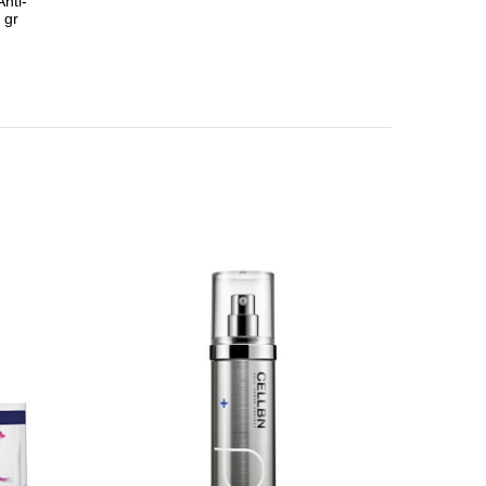
nti-
 gr