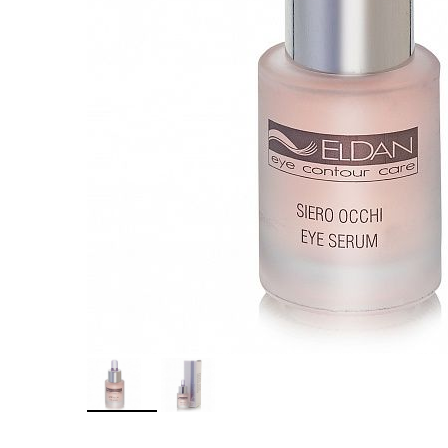
Патчи для глаз
Солнцезащитные 
Снятие макияжа 
Скрабы для лица
Пилинги для кож
Тоники и тонеры
Кушоны, пудры, В
Профессиональная косметика
КОРЕЯ
Пептидная косметика
АМЕРИ
Косметика с BOTOX-эффектом
ИЗРАИЛ
Косметика от пигментных пятен
ШВЕЙЦ
Косметика для проблемной кожи
ФРАНЦ
Косметика с Ретинолом