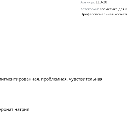
кожи
Артикул:
ELD-20
вокруг
Категории:
Косметика для к
глаз
Профессиональная космети
ELDAN,
15
ml.
количество
пигментированная, проблемная, чувствительная
уронат натрия