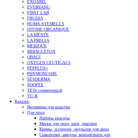
EXOARIL
EVERYANG
FIRST LAB
FRUDIA
HUMA-STEMELLS
INTIME ORGANIQUE
LA MENTE
LA PRECIA
MERIQUE
MIRACLETOX
OBAGI
OXYGEN CEUTICALS
PEPPLUS+
PHYMONGSHE
SESDERMA
SOOFEE
TETe cosmeceutical
YU-R
Каталог
Витамины для красоты
Для лица
Наборы красоты
Маски для лица, шеи, декольте
Кремы, эссенции, эмульсии для лица
Сыворотки, ампулы, концентраты для