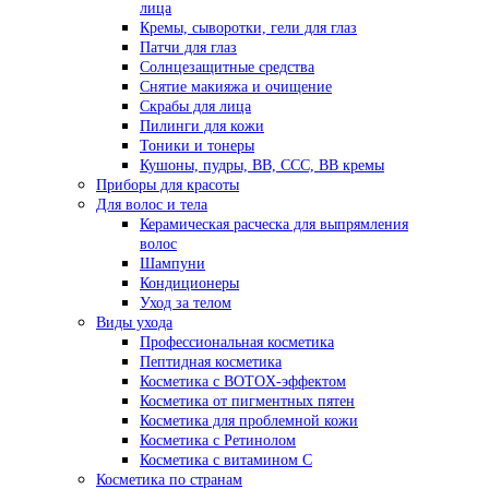
лица
Кремы, сыворотки, гели для глаз
Патчи для глаз
Солнцезащитные средства
Снятие макияжа и очищение
Скрабы для лица
Пилинги для кожи
Тоники и тонеры
Кушоны, пудры, ВВ, ССС, ВВ кремы
Приборы для красоты
Для волос и тела
Керамическая расческа для выпрямления
волос
Шампуни
Кондиционеры
Уход за телом
Виды ухода
Профессиональная косметика
Пептидная косметика
Косметика с BOTOX-эффектом
Косметика от пигментных пятен
Косметика для проблемной кожи
Косметика с Ретинолом
Косметика с витамином С
Косметика по странам