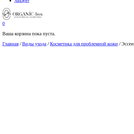
Аккаунт
0
Ваша корзина пока пуста.
Главная
/
Виды ухода
/
Косметика для проблемной кожи
/
Эссен