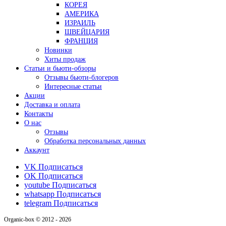
КОРЕЯ
АМЕРИКА
ИЗРАИЛЬ
ШВЕЙЦАРИЯ
ФРАНЦИЯ
Новинки
Хиты продаж
Статьи и бьюти-обзоры
Отзывы бьюти-блогеров
Интересные статьи
Акции
Доставка и оплата
Контакты
О нас
Отзывы
Обработка персональных данных
Аккаунт
VK
Подписаться
OK
Подписаться
youtube
Подписаться
whatsapp
Подписаться
telegram
Подписаться
Organic-box © 2012 - 2026