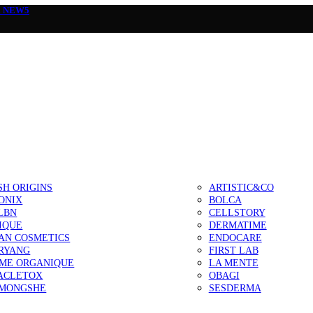
а
NEW5
SH ORIGINS
ARTISTIC&CO
ONIX
BOLCA
LBN
CELLSTORY
IQUE
DERMATIME
AN COSMETICS
ENDOCARE
RYANG
FIRST LAB
IME ORGANIQUE
LA MENTE
ACLETOX
OBAGI
MONGSHE
SESDERMA