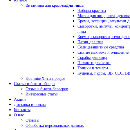
Каталог
Витамины для красоты
Для лица
Наборы красоты
Маски для лица, шеи, декольт
Кремы, эссенции, эмульсии д
Сыворотки, ампулы, концент
лица
Кремы, сыворотки, гели для г
Патчи для глаз
Солнцезащитные средства
Снятие макияжа и очищение
Скрабы для лица
Пилинги для кожи
Тоники и тонеры
Кушоны, пудры, ВВ, ССС, В
Новинки
Хиты продаж
Статьи и бьюти-обзоры
Отзывы бьюти-блогеров
Интересные статьи
Акции
Доставка и оплата
Контакты
О нас
Отзывы
Обработка персональных данных