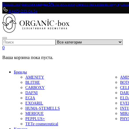
Новым покупателям
скидка 5%
на весь ассортимент магазина по коду купон
8 (495) 233-64-54
0
Ваша корзина пока пуста.
Бренды
AMENITY
AMI
BLITHE
BOT
CARBOXY
CEL
DAFNI
DAR
EGIA
ELD
EXOARIL
EVE
HUMA-STEMELLS
INT
MERIQUE
MIR
PEPPLUS+
PHY
TETe cosmeceutical