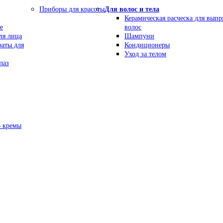
Приборы для красоты
Для волос и тела
Керамическая расческа для вып
е
волос
ля лица
Шампуни
раты для
Кондиционеры
Уход за телом
лаз
В кремы