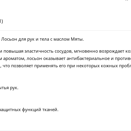
1)
— Лосьон для рук и тела с маслом Мяты.
 повышая эла­стичность сосудов, мгновенно возрождает кож
 аро­матом, лосьон оказывает антибактериальное и про­тив
что позво­ляет применять его при некоторых кожных проб
тья рук.
защитных функций тканей.