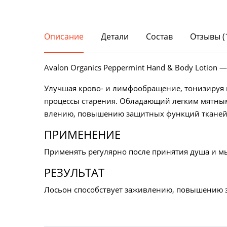
Косметика с витамином С
Описание
Детали
Состав
Отзывы (
Avalon Organics Peppermint Hand & Body Lotion 
Улу­чшая крово- и лимфообращение, тонизируя и
проце­ссы старения. Обладающий легким мятным
влению, повышению защитных функций тканей, 
ПРИМЕНЕНИЕ
Применять регулярно после принятия душа и мы
РЕЗУЛЬТАТ
Лосьон способствует заживлению, повышению 