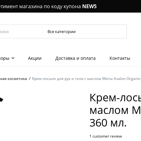
ртимент магазина по коду купона
NEW5
зоры
Акции
Доставка и оплата
Контакты
кая косметика
/
Крем-лосьон для рук и тела с маслом Мяты Avalon Organics
Керамич
выпрямл
Крем-лось
шеи, декольте
Шампун
маслом Мя
 эмульсии для
Кондиц
360 мл.
лы, концентраты
Уход за 
1
customer review
 гели для глаз