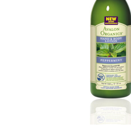
Патчи для глаз
Солнцезащитные 
Снятие макияжа 
Скрабы для лица
Пилинги для кож
Тоники и тонеры
Кушоны, пудры, В
Профессиональная косметика
КОРЕЯ
Пептидная косметика
АМЕРИ
Косметика с BOTOX-эффектом
ИЗРАИЛ
Косметика от пигментных пятен
ШВЕЙЦ
Косметика для проблемной кожи
ФРАНЦ
Косметика с Ретинолом