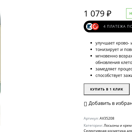
1 079
₽
Н
средства
и очищение
4 ПЛАТЕЖА ПО
улучшает крово-
и
тонизирует и пов
мгновенно возраж
В, ССС, ВВ кремы
обновления клет
замедляет проце
способствует за
КУПИТЬ В 1 КЛИК
КА
Ь
Добавить в избра
АРИЯ
Артикул:
AV35208
ИЯ
Категории:
Лосьоны и кремы
Селективная косметика дл