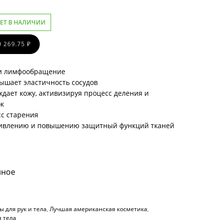
ЕТ В НАЛИЧИИ
 269.75 ₽
 и лимфообращение
ышает эластичность сосудов
дает кожу, активизируя процесс деления и
ок
сс старения
живлению и повышению защитный функций тканей
нное
 для рук и тела
,
Лучшая американская косметика
,
я тела