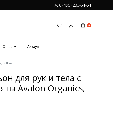
8 (495) 233-64-54
0
О нас
Аккаунт
, 360 мл.
еская расческа для
ения волос
он для рук и тела с
и
ты Avalon Organics,
ионеры
телом