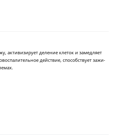
у, акти­визирует деление клеток и замедляет
овоспалительное действие, способствует зажи­
лемах.