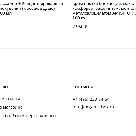
Массажер + Концентрированный
Крем против боли в суставах с
 похудения (массаж в душе)
камфорой, эвкалиптом, ментол
200 мл
метилсалицилатом AMISH ORI
100 гр.
2 950
₽
ЕЛЮ
КОНТАКТЫ
 и оплата
+7 (495) 233-64-54
info@organic-box.ru
о магазине
а обработки персональных