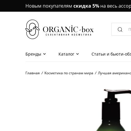
Новым покупателям
скидка 5%
на весь ассо
Бренды
Каталог
Статьи и бьюти-об
Главная
/
Косметика по странам мира
/
Лучшая американс
Наборы красоты
Маски для лица, 
Кремы, эссенции,
лица
Сыворотки, ампу
для лица
Кремы, сыворотки,