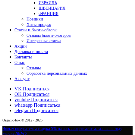
ИЗРАИЛЬ
ШВЕЙЦАРИЯ
ФРАНЦИЯ
Новинки
Хиты продаж
Статьи и бьюти-обзоры
Отзывы бьюти-блогеров
Интересные статьи
Акции
Доставка и оплата
Контакты
О нас
Отзывы
Обработка персональных данных
Аккаунт
VK
Подписаться
OK
Подписаться
youtube
Подписаться
whatsapp
Подписаться
telegram
Подписаться
Organic-box © 2012 - 2026
Новым покупателям
скидка 5%
на весь ассортимент магазина по коду
купона
NEW5