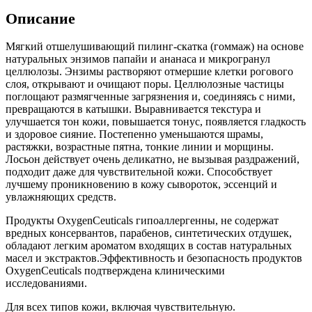
Описание
Мягкий отшелушивающий пилинг-скатка (гоммаж) на основе
натуральных энзимов папайи и ананаса и микрогранул
целлюлозы. Энзимы растворяют отмершие клетки рогового
слоя, открывают и очищают поры. Целлюлозные частицы
поглощают размягченные загрязнения и, соединяясь с ними,
превращаются в катышки. Выравнивается текстура и
улучшается тон кожи, повышается тонус, появляется гладкость
и здоровое сияние. Постепенно уменьшаются шрамы,
растяжки, возрастные пятна, тонкие линии и морщины.
Лосьон действует очень деликатно, не вызывая раздражений,
подходит даже для чувствительной кожи. Способствует
лучшему проникновению в кожу сывороток, эссенций и
увлажняющих средств.
Продукты OxygenCeuticals гипоаллергенны, не содержат
вредных консервантов, парабенов, синтетических отдушек,
обладают легким ароматом входящих в состав натуральных
масел и экстрактов.Эффективность и безопасность продуктов
OxygenCeuticals подтверждена клиническими
исследованиями.
Для всех типов кожи, включая чувствительную.