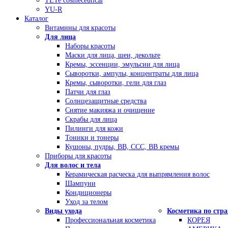
TETe cosmeceutical
YU-R
Каталог
Витамины для красоты
Для лица
Наборы красоты
Маски для лица, шеи, декольте
Кремы, эссенции, эмульсии для лица
Сыворотки, ампулы, концентраты для лица
Кремы, сыворотки, гели для глаз
Патчи для глаз
Солнцезащитные средства
Снятие макияжа и очищение
Скрабы для лица
Пилинги для кожи
Тоники и тонеры
Кушоны, пудры, ВВ, ССС, ВВ кремы
Приборы для красоты
Для волос и тела
Керамическая расческа для выпрямления волос
Шампуни
Кондиционеры
Уход за телом
Виды ухода
Косметика по стр
Профессиональная косметика
КОРЕЯ