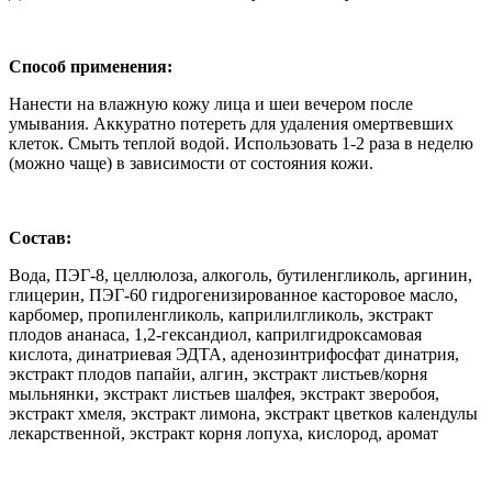
Способ применения:
Нанести на влажную кожу лица и шеи вечером после
умывания. Аккуратно потереть для удаления омертвевших
клеток. Смыть теплой водой. Использовать 1-2 раза в неделю
(можно чаще) в зависимости от состояния кожи.
Состав:
Вода, ПЭГ-8, целлюлоза, алкоголь, бутиленгликоль, аргинин,
глицерин, ПЭГ-60 гидрогенизированное касторовое масло,
карбомер, пропиленгликоль, каприлилгликоль, экстракт
плодов ананаса, 1,2-гександиол, каприлгидроксамовая
кислота, динатриевая ЭДТА, аденозинтрифосфат динатрия,
экстракт плодов папайи, алгин, экстракт листьев/корня
мыльнянки, экстракт листьев шалфея, экстракт зверобоя,
экстракт хмеля, экстракт лимона, экстракт цветков календулы
лекарственной, экстракт корня лопуха, кислород, аромат