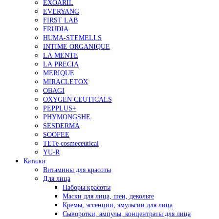
EXOARIL
EVERYANG
FIRST LAB
FRUDIA
HUMA-STEMELLS
INTIME ORGANIQUE
LA MENTE
LA PRECIA
MERIQUE
MIRACLETOX
OBAGI
OXYGEN CEUTICALS
PEPPLUS+
PHYMONGSHE
SESDERMA
SOOFEE
TETe cosmeceutical
YU-R
Каталог
Витамины для красоты
Для лица
Наборы красоты
Маски для лица, шеи, декольте
Кремы, эссенции, эмульсии для лица
Сыворотки, ампулы, концентраты для лица