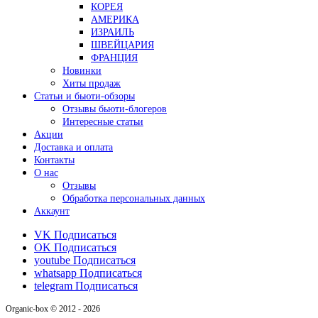
КОРЕЯ
АМЕРИКА
ИЗРАИЛЬ
ШВЕЙЦАРИЯ
ФРАНЦИЯ
Новинки
Хиты продаж
Статьи и бьюти-обзоры
Отзывы бьюти-блогеров
Интересные статьи
Акции
Доставка и оплата
Контакты
О нас
Отзывы
Обработка персональных данных
Аккаунт
VK
Подписаться
OK
Подписаться
youtube
Подписаться
whatsapp
Подписаться
telegram
Подписаться
Organic-box © 2012 - 2026