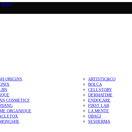
а
NEW5
SH ORIGINS
ARTISTIC&CO
ONIX
BOLCA
LBN
CELLSTORY
IQUE
DERMATIME
AN COSMETICS
ENDOCARE
RYANG
FIRST LAB
IME ORGANIQUE
LA MENTE
ACLETOX
OBAGI
MONGSHE
SESDERMA