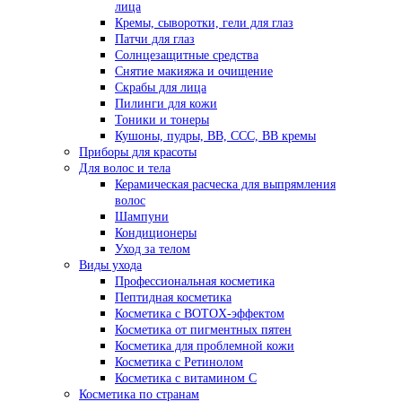
лица
Кремы, сыворотки, гели для глаз
Патчи для глаз
Солнцезащитные средства
Снятие макияжа и очищение
Скрабы для лица
Пилинги для кожи
Тоники и тонеры
Кушоны, пудры, ВВ, ССС, ВВ кремы
Приборы для красоты
Для волос и тела
Керамическая расческа для выпрямления
волос
Шампуни
Кондиционеры
Уход за телом
Виды ухода
Профессиональная косметика
Пептидная косметика
Косметика с BOTOX-эффектом
Косметика от пигментных пятен
Косметика для проблемной кожи
Косметика с Ретинолом
Косметика с витамином С
Косметика по странам