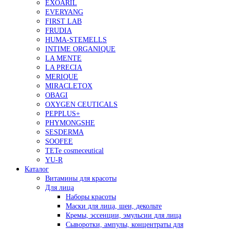
EXOARIL
EVERYANG
FIRST LAB
FRUDIA
HUMA-STEMELLS
INTIME ORGANIQUE
LA MENTE
LA PRECIA
MERIQUE
MIRACLETOX
OBAGI
OXYGEN CEUTICALS
PEPPLUS+
PHYMONGSHE
SESDERMA
SOOFEE
TETe cosmeceutical
YU-R
Каталог
Витамины для красоты
Для лица
Наборы красоты
Маски для лица, шеи, декольте
Кремы, эссенции, эмульсии для лица
Сыворотки, ампулы, концентраты для