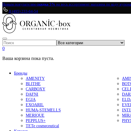
Новым покупателям
скидка 5%
на весь ассортимент магазина по коду купон
8 (495) 233-64-54
0
Ваша корзина пока пуста.
Бренды
AMENITY
AMI
BLITHE
BOT
CARBOXY
CEL
DAFNI
DAR
EGIA
ELD
EXOARIL
EVE
HUMA-STEMELLS
INT
MERIQUE
MIR
PEPPLUS+
PHY
TETe cosmeceutical