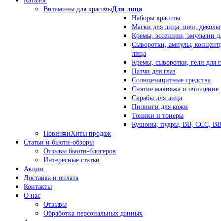
Каталог
Витамины для красоты
Для лица
Наборы красоты
Маски для лица, шеи, декольт
Кремы, эссенции, эмульсии д
Сыворотки, ампулы, концент
лица
Кремы, сыворотки, гели для г
Патчи для глаз
Солнцезащитные средства
Снятие макияжа и очищение
Скрабы для лица
Пилинги для кожи
Тоники и тонеры
Кушоны, пудры, ВВ, ССС, В
Новинки
Хиты продаж
Статьи и бьюти-обзоры
Отзывы бьюти-блогеров
Интересные статьи
Акции
Доставка и оплата
Контакты
О нас
Отзывы
Обработка персональных данных