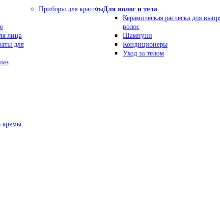
Приборы для красоты
Для волос и тела
Керамическая расческа для вып
е
волос
ля лица
Шампуни
раты для
Кондиционеры
Уход за телом
лаз
В кремы