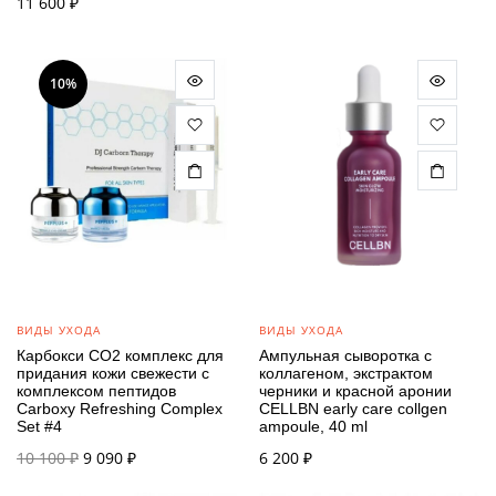
11 600
₽
цена
цена:
составляла
3 590 ₽.
4 290 ₽.
10%
ВИДЫ УХОДА
ВИДЫ УХОДА
Карбокси CO2 комплекс для
Ампульная сыворотка с
придания кожи свежести с
коллагеном, экстрактом
комплексом пептидов
черники и красной аронии
Carboxy Refreshing Complex
CELLBN early care collgen
Set #4
ampoule, 40 ml
Первоначальная
Текущая
10 100
₽
9 090
₽
6 200
₽
цена
цена: