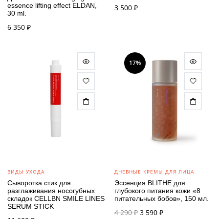
essence lifting effect ELDAN,
3 500
₽
30 ml.
6 350
₽
17%
ВИДЫ УХОДА
ДНЕВНЫЕ КРЕМЫ ДЛЯ ЛИЦА
Сыворотка стик для
Эссенция BLITHE для
разглаживания носогубных
глубокого питания кожи «8
складок CELLBN SMILE LINES
питательных бобов», 150 мл.
SERUM STICK
Первоначальная
Текущая
4 290
₽
3 590
₽