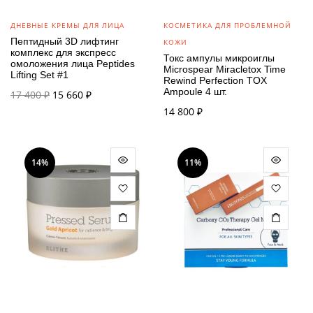
ДНЕВНЫЕ КРЕМЫ ДЛЯ ЛИЦА
КОСМЕТИКА ДЛЯ ПРОБЛЕМНОЙ
Пептидный 3D лифтинг
КОЖИ
комплекс для экспресс
Токс ампулы микроиглы
омоложения лица Peptides
Microspear Miracletox Time
Lifting Set #1
Rewind Perfection TOX
Первоначальная
Текущая
Ampoule 4 шт.
17 400
₽
15 660
₽
цена
цена:
14 800
₽
составляла
15 660 ₽.
17 400 ₽.
14%
11%