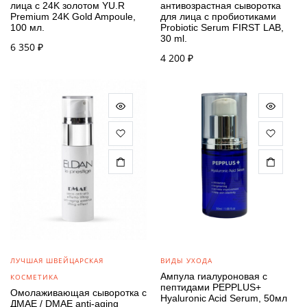
лица с 24K золотом YU.R
антивозрастная сыворотка
Premium 24K Gold Ampoule,
для лица с пробиотиками
100 мл.
Probiotic Serum FIRST LAB,
30 ml.
6 350
₽
4 200
₽
ЛУЧШАЯ ШВЕЙЦАРСКАЯ
ВИДЫ УХОДА
Ампула гиалуроновая с
КОСМЕТИКА
пептидами PEPPLUS+
Омолаживающая сыворотка с
Hyaluronic Acid Serum, 50мл
ДМАЕ / DMAE anti-aging