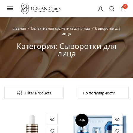
0
Главная
/
Селективная косметика для лица
/
Сыворотки для
лица
Категория:
Сыворотки для
лица
нимальная
ксимальная
на
на
Filter Products
4%