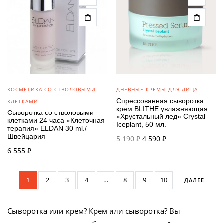
КОСМЕТИКА СО СТВОЛОВЫМИ
ДНЕВНЫЕ КРЕМЫ ДЛЯ ЛИЦА
Спрессованная сыворотка
КЛЕТКАМИ
крем BLITHE увлажняющая
Сыворотка со стволовыми
«Хрустальный лед» Crystal
клетками 24 часа «Клеточная
Iceplant, 50 мл.
терапия» ELDAN 30 ml./
Швейцария
Первоначальная
Текущая
5 190
₽
4 590
₽
цена
цена:
6 555
₽
составляла
4 590 ₽.
5 190 ₽.
1
2
3
4
…
8
9
10
ДАЛЕЕ
Сыворотка или крем? Крем или сыворотка? Вы