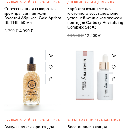
ЛУЧШАЯ КОРЕЙСКАЯ КОСМЕТИКА
ДНЕВНЫЕ КРЕМЫ ДЛЯ ЛИЦА
Спрессованная сыворотка-
Карбокси комплекс для
крем для сияния кожи
клеточного восстановления
Золотой Абрикос, Gold Apricot
уставшей кожи с комплексом
BLITHE, 50 мл.
пептидов Carboxy Revitalizing
Complex Set #3
Первоначальная
Текущая
5 790
₽
4 990
₽
Первоначальная
Текущая
13 900
₽
12 500
₽
цена
цена:
цена
цена:
составляла
4 990 ₽.
составляла
12 500 ₽.
5 790 ₽.
13 900 ₽.
ЛУЧШАЯ КОРЕЙСКАЯ КОСМЕТИКА
КОСМЕТИКА ПО СТРАНАМ МИРА
Ампульная сыворотка для
Восстанавливающая