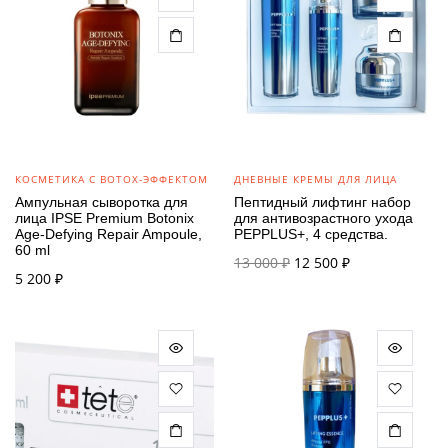
КОСМЕТИКА С BOTOX-ЭФФЕКТОМ
ДНЕВНЫЕ КРЕМЫ ДЛЯ ЛИЦА
Ампульная сыворотка для
Пептидный лифтинг набор
лица IPSE Premium Botonix
для антивозрастного ухода
Age-Defying Repair Ampoule,
PEPPLUS+, 4 средства.
60 ml
Первоначальная
Текущая
13 000
₽
12 500
₽
5 200
₽
цена
цена:
составляла
12 500 ₽.
13 000 ₽.