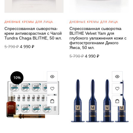
ДНЕВНЫЕ КРЕМЫ ДЛЯ ЛИЦА
ДНЕВНЫЕ КРЕМЫ ДЛЯ ЛИЦА
Спрессованная сыворотка-
Спрессованная сыворотка
крем антивозрастная с Чагой
BLITHE Velvet Yam для
Tundra Chaga BLITHE, 50 мл.
глубокого увлажнения кожи с
фитоэстрогенами Дикого
Первоначальная
Текущая
5 790
₽
4 990
₽
Ямса, 50 мл.
цена
цена:
Первоначальная
Текущая
5 790
₽
4 990
₽
составляла
4 990 ₽.
цена
цена:
5 790 ₽.
составляла
4 990 ₽.
5 790 ₽.
10%