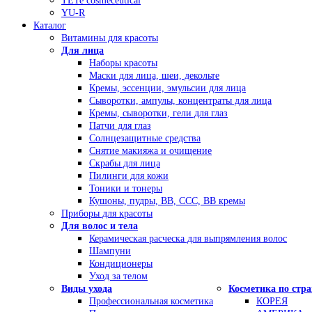
TETe cosmeceutical
YU-R
Каталог
Витамины для красоты
Для лица
Наборы красоты
Маски для лица, шеи, декольте
Кремы, эссенции, эмульсии для лица
Сыворотки, ампулы, концентраты для лица
Кремы, сыворотки, гели для глаз
Патчи для глаз
Солнцезащитные средства
Снятие макияжа и очищение
Скрабы для лица
Пилинги для кожи
Тоники и тонеры
Кушоны, пудры, ВВ, ССС, ВВ кремы
Приборы для красоты
Для волос и тела
Керамическая расческа для выпрямления волос
Шампуни
Кондиционеры
Уход за телом
Виды ухода
Косметика по стр
Профессиональная косметика
КОРЕЯ