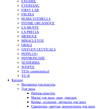
EXOARIL
EVERYANG
FIRST LAB
FRUDIA
HUMA-STEMELLS
INTIME ORGANIQUE
LA MENTE
LA PRECIA
MERIQUE
MIRACLETOX
OBAGI
OXYGEN CEUTICALS
PEPPLUS+
PHYMONGSHE
SESDERMA
SOOFEE
TETe cosmeceutical
YU-R
Каталог
Витамины для красоты
Для лица
Наборы красоты
Маски для лица, шеи, декольте
Кремы, эссенции, эмульсии для лица
Сыворотки, ампулы, концентраты для лица