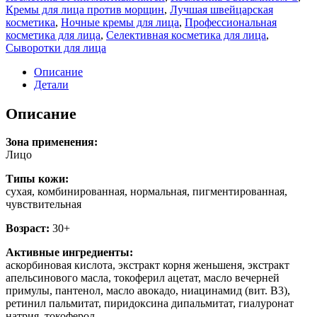
Кремы для лица против морщин
,
Лучшая швейцарская
косметика
,
Ночные кремы для лица
,
Профессиональная
косметика для лица
,
Селективная косметика для лица
,
Сыворотки для лица
Описание
Детали
Описание
Зона применения:
Лицо
Типы кожи:
cухая, комбинированная, нормальная, пигментированная,
чувствительная
Возраст:
30+
Активные ингредиенты:
аскорбиновая кислота, экстракт корня женьшеня, экстракт
апельсинового масла, токоферил ацетат, масло вечерней
примулы, пантенол, масло авокадо, ниацинамид (вит. В3),
ретинил пальмитат, пиридоксина дипальмитат, гиалуронат
натрия, токоферол.