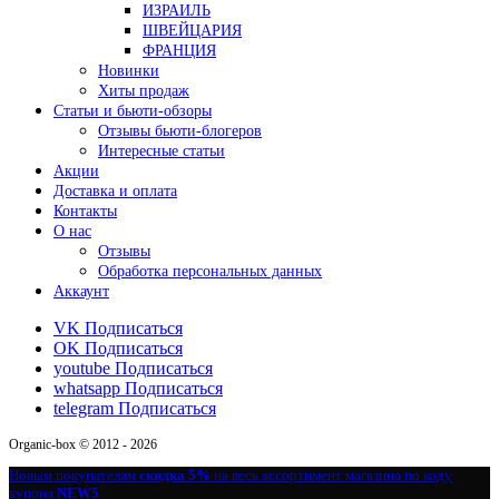
ИЗРАИЛЬ
ШВЕЙЦАРИЯ
ФРАНЦИЯ
Новинки
Хиты продаж
Статьи и бьюти-обзоры
Отзывы бьюти-блогеров
Интересные статьи
Акции
Доставка и оплата
Контакты
О нас
Отзывы
Обработка персональных данных
Аккаунт
VK
Подписаться
OK
Подписаться
youtube
Подписаться
whatsapp
Подписаться
telegram
Подписаться
Organic-box © 2012 - 2026
Новым покупателям
скидка 5%
на весь ассортимент магазина по коду
купона
NEW5