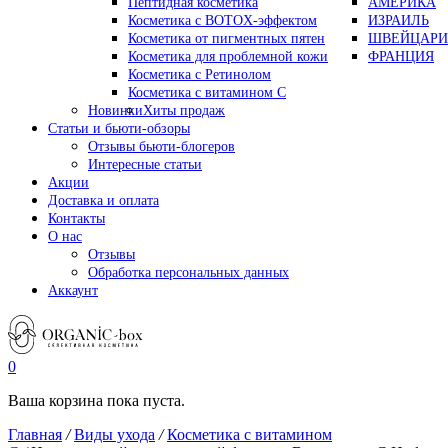
Пептидная косметика
АМЕРИКА
Косметика с BOTOX-эффектом
ИЗРАИЛЬ
Косметика от пигментных пятен
ШВЕЙЦАРИ
Косметика для проблемной кожи
ФРАНЦИЯ
Косметика с Ретинолом
Косметика с витамином С
Новинки
Хиты продаж
Статьи и бьюти-обзоры
Отзывы бьюти-блогеров
Интересные статьи
Акции
Доставка и оплата
Контакты
О нас
Отзывы
Обработка персональных данных
Аккаунт
0
Ваша корзина пока пуста.
Главная
/
Виды ухода
/
Косметика с витамином