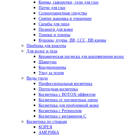
Кремы, сыворотки, гели для глаз
Патчи для глаз
Солнцезащитные средства
Снятие макияжа и очищение
Скрабы для лица
Пилинги для кожи
Тоники и тонеры
Кушоны, пудры, ВВ, ССС, ВВ кремы
Приборы для красоты
Для волос и тела
Керамическая расческа для выпрямления волос
Шампуни
Кондиционеры
Уход за телом
Виды ухода
Профессиональная косметика
Пептидная косметика
Косметика с BOTOX-эффектом
Косметика от пигментных пятен
Косметика для проблемной кожи
Косметика с Ретинолом
Косметика с витамином С
Косметика по странам
КОРЕЯ
АМЕРИКА