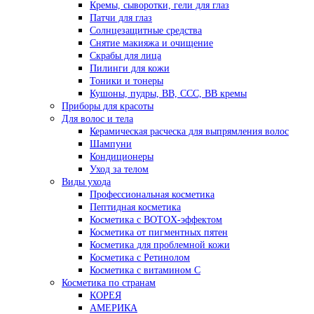
Кремы, сыворотки, гели для глаз
Патчи для глаз
Солнцезащитные средства
Снятие макияжа и очищение
Скрабы для лица
Пилинги для кожи
Тоники и тонеры
Кушоны, пудры, ВВ, ССС, ВВ кремы
Приборы для красоты
Для волос и тела
Керамическая расческа для выпрямления волос
Шампуни
Кондиционеры
Уход за телом
Виды ухода
Профессиональная косметика
Пептидная косметика
Косметика с BOTOX-эффектом
Косметика от пигментных пятен
Косметика для проблемной кожи
Косметика с Ретинолом
Косметика с витамином С
Косметика по странам
КОРЕЯ
АМЕРИКА