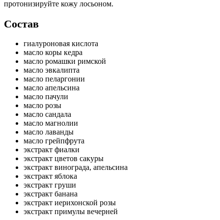
протонизируйте кожу лосьоном.
Состав
гиалуроновая кислота
масло коры кедра
масло ромашки римской
масло эвкалипта
масло пеларгонии
масло апельсина
масло пачули
масло розы
масло сандала
масло магнолии
масло лаванды
масло грейпфрута
экстракт фиалки
экстракт цветов сакуры
экстракт винограда, апельсина
экстракт яблока
экстракт груши
экстракт банана
экстракт иерихонской розы
экстракт примулы вечерней