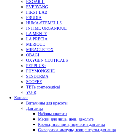
EXOARIL
EVERYANG
FIRST LAB
FRUDIA
HUMA-STEMELLS
INTIME ORGANIQUE
LA MENTE
LA PRECIA
MERIQUE
MIRACLETOX
OBAGI
OXYGEN CEUTICALS
PEPPLUS+
PHYMONGSHE
SESDERMA
SOOFEE
TETe cosmeceutical
YU-R
Каталог
Витамины для красоты
Для лица
Наборы красоты
Маски для лица, шеи, декольте
Кремы, эссенции, эмульсии для лица
Сыворотки, ампулы, концентраты для лица