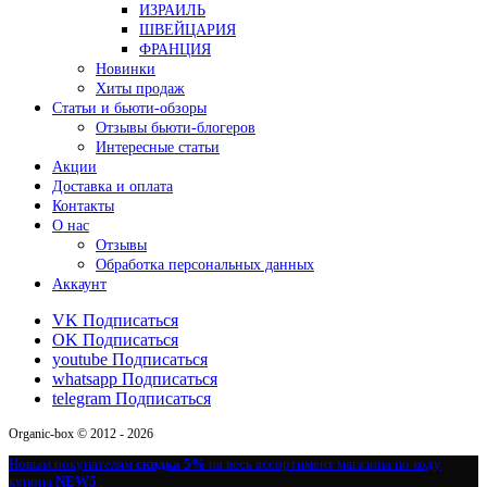
ИЗРАИЛЬ
ШВЕЙЦАРИЯ
ФРАНЦИЯ
Новинки
Хиты продаж
Статьи и бьюти-обзоры
Отзывы бьюти-блогеров
Интересные статьи
Акции
Доставка и оплата
Контакты
О нас
Отзывы
Обработка персональных данных
Аккаунт
VK
Подписаться
OK
Подписаться
youtube
Подписаться
whatsapp
Подписаться
telegram
Подписаться
Organic-box © 2012 - 2026
Новым покупателям
скидка 5%
на весь ассортимент магазина по коду
купона
NEW5