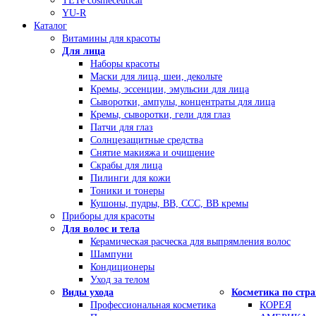
TETe cosmeceutical
YU-R
Каталог
Витамины для красоты
Для лица
Наборы красоты
Маски для лица, шеи, декольте
Кремы, эссенции, эмульсии для лица
Сыворотки, ампулы, концентраты для лица
Кремы, сыворотки, гели для глаз
Патчи для глаз
Солнцезащитные средства
Снятие макияжа и очищение
Скрабы для лица
Пилинги для кожи
Тоники и тонеры
Кушоны, пудры, ВВ, ССС, ВВ кремы
Приборы для красоты
Для волос и тела
Керамическая расческа для выпрямления волос
Шампуни
Кондиционеры
Уход за телом
Виды ухода
Косметика по стр
Профессиональная косметика
КОРЕЯ