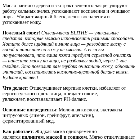
Масло чайного дерева и экстракт зеленого чая регулируют
работу сальных желез, успокаивают воспаления и очищают
поры. Убирает жирный блеск, лечит воспаления и
успокаивает кожу.
Полезный совет!
Сплеш-маски BLITHE — уникальные
средства, которые можно использовать разными способами.
Хотите более щадящий пилинг лица — разводите маску с
водой и наносите на кожу не смывая. А если вы
почувствовали, что ваша кожа требует серьезной очистки
— нанесите маску на лицо, не разбавляя водой, через 1 час
смойте. Это позволит вам глубоко очистить кожу, обновить
эпителий, восстановить кислотно-щелочной баланс кожи.
Будьте красивы!
Что делает
: Отшелушивает мертвые клетки, избавляет от
серого тусклого цвета лица, придает сияние,
увлажняет, восстанавливает PH-баланс.
Основные ингредиенты
: Молочная кислота, экстракты
цитрусовых (лимон, грейпфрут, апельсин),
ферментированный мед.
Как работает
: Жидкая маска одновременно
является
пилингом, маской и тоником
. Мягко отшелушивает