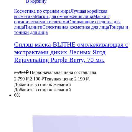
В корзину
Косметика по странам мира
Лучшая корейская
косметика
Маски для омоложения лица
Маски с
органическими кислотами
Очищающие средства для
лица
Пилинги
Селективная косметика для лица
Тонеры и
тоники для лица
Сплэш маска BLITHE омолаживающая с
экстрактами диких Лесных Ягод
Rejuvenating Purple Berry, 70 мл.
2 790
₽
Первоначальная цена составляла
2 790 ₽.
2 190
₽
Текущая цена: 2 190 ₽.
Добавить в список желаний
Добавить в список желаний
6%