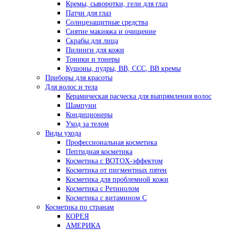
Кремы, сыворотки, гели для глаз
Патчи для глаз
Солнцезащитные средства
Снятие макияжа и очищение
Скрабы для лица
Пилинги для кожи
Тоники и тонеры
Кушоны, пудры, ВВ, ССС, ВВ кремы
Приборы для красоты
Для волос и тела
Керамическая расческа для выпрямления волос
Шампуни
Кондиционеры
Уход за телом
Виды ухода
Профессиональная косметика
Пептидная косметика
Косметика с BOTOX-эффектом
Косметика от пигментных пятен
Косметика для проблемной кожи
Косметика с Ретинолом
Косметика с витамином С
Косметика по странам
КОРЕЯ
АМЕРИКА