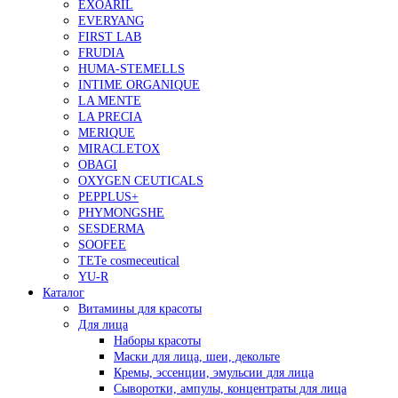
EXOARIL
EVERYANG
FIRST LAB
FRUDIA
HUMA-STEMELLS
INTIME ORGANIQUE
LA MENTE
LA PRECIA
MERIQUE
MIRACLETOX
OBAGI
OXYGEN CEUTICALS
PEPPLUS+
PHYMONGSHE
SESDERMA
SOOFEE
TETe cosmeceutical
YU-R
Каталог
Витамины для красоты
Для лица
Наборы красоты
Маски для лица, шеи, декольте
Кремы, эссенции, эмульсии для лица
Сыворотки, ампулы, концентраты для лица