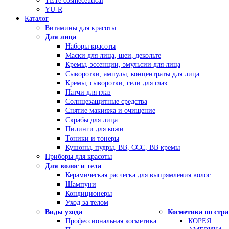
TETe cosmeceutical
YU-R
Каталог
Витамины для красоты
Для лица
Наборы красоты
Маски для лица, шеи, декольте
Кремы, эссенции, эмульсии для лица
Сыворотки, ампулы, концентраты для лица
Кремы, сыворотки, гели для глаз
Патчи для глаз
Солнцезащитные средства
Снятие макияжа и очищение
Скрабы для лица
Пилинги для кожи
Тоники и тонеры
Кушоны, пудры, ВВ, ССС, ВВ кремы
Приборы для красоты
Для волос и тела
Керамическая расческа для выпрямления волос
Шампуни
Кондиционеры
Уход за телом
Виды ухода
Косметика по стр
Профессиональная косметика
КОРЕЯ