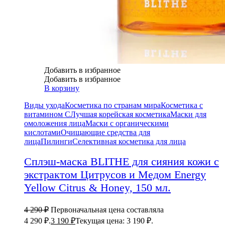
Добавить в избранное
Добавить в избранное
В корзину
Виды ухода
Косметика по странам мира
Косметика с
витамином С
Лучшая корейская косметика
Маски для
омоложения лица
Маски с органическими
кислотами
Очищающие средства для
лица
Пилинги
Селективная косметика для лица
Сплэш-маска BLITHE для сияния кожи с
экстрактом Цитрусов и Медом Energy
Yellow Citrus & Honey, 150 мл.
4 290
₽
Первоначальная цена составляла
4 290 ₽.
3 190
₽
Текущая цена: 3 190 ₽.