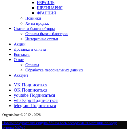
ИЗРАИЛЬ
ШВЕЙЦАРИЯ
ФРАНЦИЯ
Новинки
Хиты продаж
Статьи и бьюти-обзоры
Отзывы бьюти-блогеров
Интересные статьи
Акции
Доставка и оплата
Контакты
О нас
Отзывы
Обработка персональных данных
Аккаунт
VK
Подписаться
OK
Подписаться
youtube
Подписаться
whatsapp
Подписаться
telegram
Подписаться
Organic-box © 2012 - 2026
Новым покупателям
скидка 5%
на весь ассортимент магазина по коду
купона
NEW5