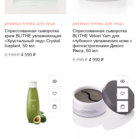
ДНЕВНЫЕ КРЕМЫ ДЛЯ ЛИЦА
ДНЕВНЫЕ КРЕМЫ ДЛЯ ЛИЦА
Спрессованная сыворотка
Спрессованная сыворотка
крем BLITHE увлажняющая
BLITHE Velvet Yam для
«Хрустальный лед» Crystal
глубокого увлажнения кожи с
Iceplant, 50 мл.
фитоэстрогенами Дикого
Ямса, 50 мл.
Первоначальная
Текущая
5 190
₽
4 590
₽
Первоначальная
Текущая
5 790
₽
4 990
₽
цена
цена:
цена
цена:
составляла
4 590 ₽.
составляла
4 990 ₽.
5 190 ₽.
5 790 ₽.