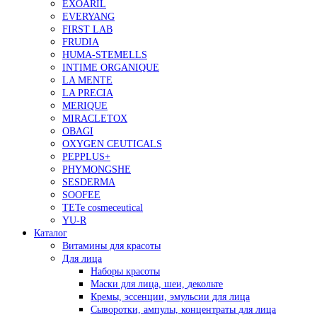
EXOARIL
EVERYANG
FIRST LAB
FRUDIA
HUMA-STEMELLS
INTIME ORGANIQUE
LA MENTE
LA PRECIA
MERIQUE
MIRACLETOX
OBAGI
OXYGEN CEUTICALS
PEPPLUS+
PHYMONGSHE
SESDERMA
SOOFEE
TETe cosmeceutical
YU-R
Каталог
Витамины для красоты
Для лица
Наборы красоты
Маски для лица, шеи, декольте
Кремы, эссенции, эмульсии для лица
Сыворотки, ампулы, концентраты для лица