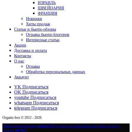
ИЗРАИЛЬ
ШВЕЙЦАРИЯ
ФРАНЦИЯ
Новинки
Хиты продаж
Статьи и бьюти-обзоры
Отзывы бьюти-блогеров
Интересные статьи
Акции
Доставка и оплата
Контакты
О нас
Отзывы
Обработка персональных данных
Аккаунт
VK
Подписаться
OK
Подписаться
youtube
Подписаться
whatsapp
Подписаться
telegram
Подписаться
Organic-box © 2012 - 2026
Новым покупателям
скидка 5%
на весь ассортимент магазина по коду
купона
NEW5