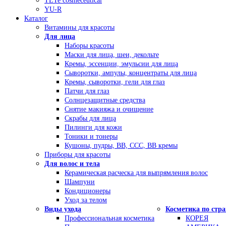
TETe cosmeceutical
YU-R
Каталог
Витамины для красоты
Для лица
Наборы красоты
Маски для лица, шеи, декольте
Кремы, эссенции, эмульсии для лица
Сыворотки, ампулы, концентраты для лица
Кремы, сыворотки, гели для глаз
Патчи для глаз
Солнцезащитные средства
Снятие макияжа и очищение
Скрабы для лица
Пилинги для кожи
Тоники и тонеры
Кушоны, пудры, ВВ, ССС, ВВ кремы
Приборы для красоты
Для волос и тела
Керамическая расческа для выпрямления волос
Шампуни
Кондиционеры
Уход за телом
Виды ухода
Косметика по стр
Профессиональная косметика
КОРЕЯ