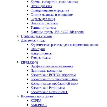
Кремы, сыворотки, гели для глаз
Патчи для глаз
Солнцезащитные средства
Снятие макияжа и очищение
Скрабы для лица
Пилинги для кожи
Тоники и тонеры
Кушоны, пудры, ВВ, ССС, ВВ кремы
Приборы для красоты
Для волос и тела
Керамическая расческа для выпрямления волос
Шампуни
Кондиционеры
Уход за телом
Виды ухода
Профессиональная косметика
Пептидная косметика
Косметика с BOTOX-эффектом
Косметика от пигментных пятен
Косметика для проблемной кожи
Косметика с Ретинолом
Косметика с витамином С
Косметика по странам
КОРЕЯ
АМЕРИКА