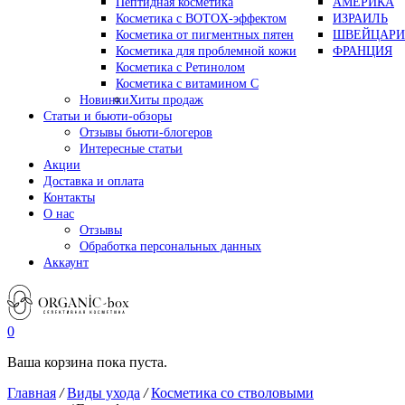
Пептидная косметика
АМЕРИКА
Косметика с BOTOX-эффектом
ИЗРАИЛЬ
Косметика от пигментных пятен
ШВЕЙЦАРИ
Косметика для проблемной кожи
ФРАНЦИЯ
Косметика с Ретинолом
Косметика с витамином С
Новинки
Хиты продаж
Статьи и бьюти-обзоры
Отзывы бьюти-блогеров
Интересные статьи
Акции
Доставка и оплата
Контакты
О нас
Отзывы
Обработка персональных данных
Аккаунт
0
Ваша корзина пока пуста.
Главная
/
Виды ухода
/
Косметика со стволовыми