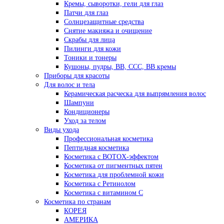
Кремы, сыворотки, гели для глаз
Патчи для глаз
Солнцезащитные средства
Снятие макияжа и очищение
Скрабы для лица
Пилинги для кожи
Тоники и тонеры
Кушоны, пудры, ВВ, ССС, ВВ кремы
Приборы для красоты
Для волос и тела
Керамическая расческа для выпрямления волос
Шампуни
Кондиционеры
Уход за телом
Виды ухода
Профессиональная косметика
Пептидная косметика
Косметика с BOTOX-эффектом
Косметика от пигментных пятен
Косметика для проблемной кожи
Косметика с Ретинолом
Косметика с витамином С
Косметика по странам
КОРЕЯ
АМЕРИКА