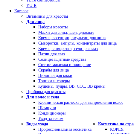
TETe cosmeceutical
YU-R
Каталог
Витамины для красоты
Для лица
Наборы красоты
Маски для лица, шеи, декольте
Кремы, эссенции, эмульсии для лица
Сыворотки, ампулы, концентраты для лица
Кремы, сыворотки, гели для глаз
Патчи для глаз
Солнцезащитные средства
Снятие макияжа и очищение
Скрабы для лица
Пилинги для кожи
Тоники и тонеры
Кушоны, пудры, ВВ, ССС, ВВ кремы
Приборы для красоты
Для волос и тела
Керамическая расческа для выпрямления волос
Шампуни
Кондиционеры
Уход за телом
Виды ухода
Косметика по стр
Профессиональная косметика
КОРЕЯ