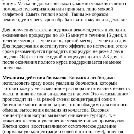
минут. Маска не должна высыхать, можно увлажнять лицо с
помощью пульверизатора или прикрыть лицо мокрой
салфеткой. Смыть теплой водой. Таким же образом
рекомендуется регулярно обрабатывать кожу шеи и декольте.
Для получения эффекта подтяжки рекомендуется проводить
ежедневные процедуры по 10-15 минут в течение 15 дней, в
течение месяца — через день, третий месяц — через два дня.
Для поддержания достигнутого эффекта по истечении этого
срока рекомендуется проводить процедуры не реже 2 раз в
неделю. Эффект после одной процедуры длится 2-3 дня, а
после окончания полного курса поддерживается не менее
полугода.
Механизм действия биомасок
. Биомаски необходимо
использовать сразу после удаления биочистки, который
готовит кожу у «всасыванию» раствора питательных веществ
маски в нижние слои эпидермиса и дерму. Это «всасывание»
происходит из – за резкой смены концентраций соли: в
биочистке много ионов натрия, это необходимо для ионного
обмена, вытеснения кальция из коллагена. Высокая
концентрация натрия вызывает снижение тургора, т. е.
«сжатие» клеток и увеличение межклеточных промежутков.
Клетки кожи восстанавливают осмотическое давление
(нормальную концентрацию солей в цитоплазме), получая