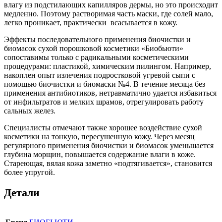
влагу из подстилающих капилляров дермы, но это происходит
медленно. Поэтому растворимая часть маски, где солей мало,
легко проникает, практически всасывается в кожу.
Эффекты последовательного применения биочистки и
биомасок сухой порошковой косметики «Биобьюти»
сопоставимы только с радикальными косметическими
процедурами: пластикой, химическим пилингом. Например,
накоплен опыт излечения подростковой угревой сыпи с
помощью биочистки и биомаски №4. В течение месяца без
применения антибиотиков, нетравматично удается избавиться
от инфильтратов и мелких шрамов, отрегулировать работу
сальных желез.
Специалисты отмечают также хорошее воздействие сухой
косметики на тонкую, пересушенную кожу. Через месяц
регулярного применения биочистки и биомасок уменьшается
глубина морщин, повышается содержание влаги в коже.
Стареющая, вялая кожа заметно «подтягивается», становится
более упругой.
Детали