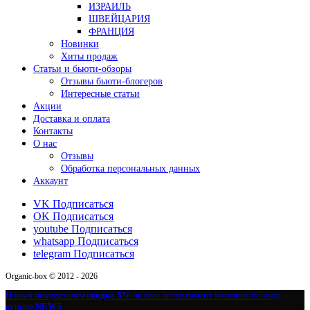
ИЗРАИЛЬ
ШВЕЙЦАРИЯ
ФРАНЦИЯ
Новинки
Хиты продаж
Статьи и бьюти-обзоры
Отзывы бьюти-блогеров
Интересные статьи
Акции
Доставка и оплата
Контакты
О нас
Отзывы
Обработка персональных данных
Аккаунт
VK
Подписаться
OK
Подписаться
youtube
Подписаться
whatsapp
Подписаться
telegram
Подписаться
Organic-box © 2012 - 2026
Новым покупателям
скидка 5%
на весь ассортимент магазина по коду
купона
NEW5