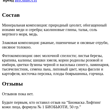
Бренд
БИОБЬЮТИ
Состав
Минеральная композиция: природный цеолит, обогащенный
ионами меди и серебра; каолиновые глины, тальк, соль
мертвого моря, медь.
Злаковая композиция: ржаные, пшеничные и овсяные отруби,
овсяное толокно.
Фитокомпозиция: овес молочной спелости; листья березы,
крапива, калины; шишки хмеля, корни родиолы розовой и
имбиря, цветки бузины черной и василька синего, ламинария,
тысячелистник, семена льна, липовый цвет, мука фасоли и
картофеля, косточка персика, плоды боярышника, горчица.
Отзывы
Отзывов пока нет.
Будьте первым, кто оставил отзыв на “Биомаска Лифтинг
кожи лица, формула № 1 БИОБЬЮТИ, 50 гр.”