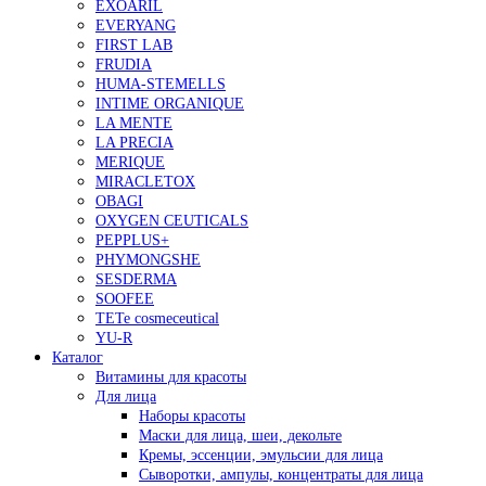
EXOARIL
EVERYANG
FIRST LAB
FRUDIA
HUMA-STEMELLS
INTIME ORGANIQUE
LA MENTE
LA PRECIA
MERIQUE
MIRACLETOX
OBAGI
OXYGEN CEUTICALS
PEPPLUS+
PHYMONGSHE
SESDERMA
SOOFEE
TETe cosmeceutical
YU-R
Каталог
Витамины для красоты
Для лица
Наборы красоты
Маски для лица, шеи, декольте
Кремы, эссенции, эмульсии для лица
Сыворотки, ампулы, концентраты для лица