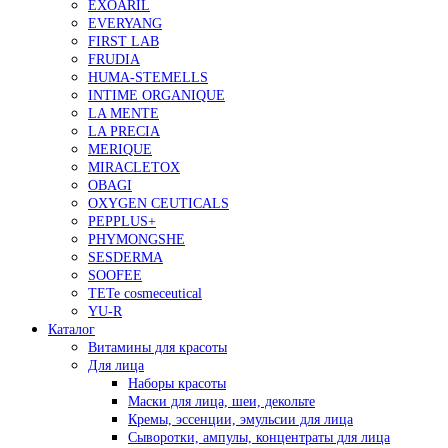
EXOARIL
EVERYANG
FIRST LAB
FRUDIA
HUMA-STEMELLS
INTIME ORGANIQUE
LA MENTE
LA PRECIA
MERIQUE
MIRACLETOX
OBAGI
OXYGEN CEUTICALS
PEPPLUS+
PHYMONGSHE
SESDERMA
SOOFEE
TETe cosmeceutical
YU-R
Каталог
Витамины для красоты
Для лица
Наборы красоты
Маски для лица, шеи, декольте
Кремы, эссенции, эмульсии для лица
Сыворотки, ампулы, концентраты для лица