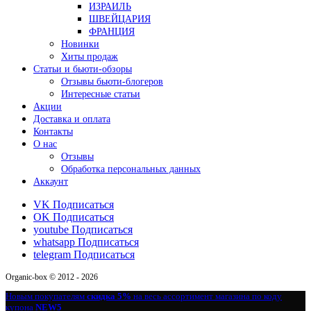
ИЗРАИЛЬ
ШВЕЙЦАРИЯ
ФРАНЦИЯ
Новинки
Хиты продаж
Статьи и бьюти-обзоры
Отзывы бьюти-блогеров
Интересные статьи
Акции
Доставка и оплата
Контакты
О нас
Отзывы
Обработка персональных данных
Аккаунт
VK
Подписаться
OK
Подписаться
youtube
Подписаться
whatsapp
Подписаться
telegram
Подписаться
Organic-box © 2012 - 2026
Новым покупателям
скидка 5%
на весь ассортимент магазина по коду
купона
NEW5