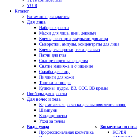
TETe cosmeceutical
YU-R
Каталог
Витамины для красоты
Для лица
Наборы красоты
Маски для лица, шеи, декольте
Кремы, эссенции, эмульсии для лица
Сыворотки, ампулы, концентраты для лица
Кремы, сыворотки, гели для глаз
Патчи для глаз
Солнцезащитные средства
Снятие макияжа и очищение
Скрабы для лица
Пилинги для кожи
Тоники и тонеры
Кушоны, пудры, ВВ, ССС, ВВ кремы
Приборы для красоты
Для волос и тела
Керамическая расческа для выпрямления волос
Шампуни
Кондиционеры
Уход за телом
Виды ухода
Косметика по стр
Профессиональная косметика
КОРЕЯ