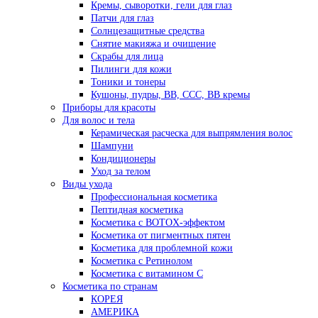
Кремы, сыворотки, гели для глаз
Патчи для глаз
Солнцезащитные средства
Снятие макияжа и очищение
Скрабы для лица
Пилинги для кожи
Тоники и тонеры
Кушоны, пудры, ВВ, ССС, ВВ кремы
Приборы для красоты
Для волос и тела
Керамическая расческа для выпрямления волос
Шампуни
Кондиционеры
Уход за телом
Виды ухода
Профессиональная косметика
Пептидная косметика
Косметика с BOTOX-эффектом
Косметика от пигментных пятен
Косметика для проблемной кожи
Косметика с Ретинолом
Косметика с витамином С
Косметика по странам
КОРЕЯ
АМЕРИКА