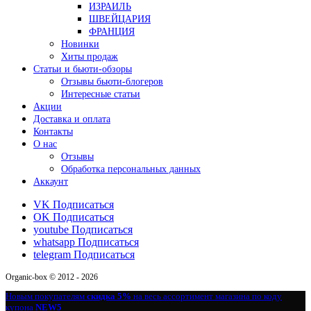
ИЗРАИЛЬ
ШВЕЙЦАРИЯ
ФРАНЦИЯ
Новинки
Хиты продаж
Статьи и бьюти-обзоры
Отзывы бьюти-блогеров
Интересные статьи
Акции
Доставка и оплата
Контакты
О нас
Отзывы
Обработка персональных данных
Аккаунт
VK
Подписаться
OK
Подписаться
youtube
Подписаться
whatsapp
Подписаться
telegram
Подписаться
Organic-box © 2012 - 2026
Новым покупателям
скидка 5%
на весь ассортимент магазина по коду
купона
NEW5