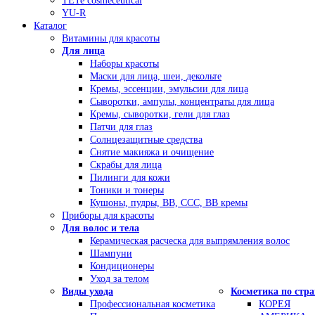
TETe cosmeceutical
YU-R
Каталог
Витамины для красоты
Для лица
Наборы красоты
Маски для лица, шеи, декольте
Кремы, эссенции, эмульсии для лица
Сыворотки, ампулы, концентраты для лица
Кремы, сыворотки, гели для глаз
Патчи для глаз
Солнцезащитные средства
Снятие макияжа и очищение
Скрабы для лица
Пилинги для кожи
Тоники и тонеры
Кушоны, пудры, ВВ, ССС, ВВ кремы
Приборы для красоты
Для волос и тела
Керамическая расческа для выпрямления волос
Шампуни
Кондиционеры
Уход за телом
Виды ухода
Косметика по стр
Профессиональная косметика
КОРЕЯ