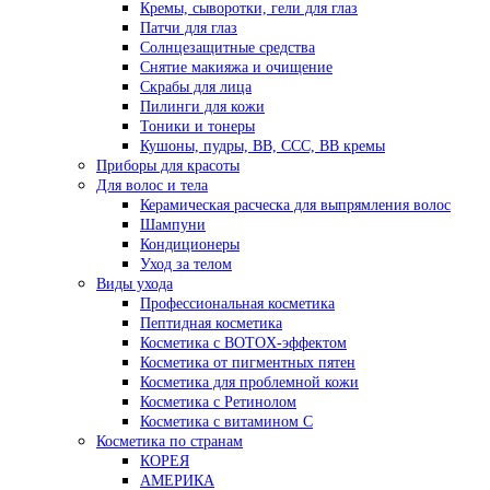
Кремы, сыворотки, гели для глаз
Патчи для глаз
Солнцезащитные средства
Снятие макияжа и очищение
Скрабы для лица
Пилинги для кожи
Тоники и тонеры
Кушоны, пудры, ВВ, ССС, ВВ кремы
Приборы для красоты
Для волос и тела
Керамическая расческа для выпрямления волос
Шампуни
Кондиционеры
Уход за телом
Виды ухода
Профессиональная косметика
Пептидная косметика
Косметика с BOTOX-эффектом
Косметика от пигментных пятен
Косметика для проблемной кожи
Косметика с Ретинолом
Косметика с витамином С
Косметика по странам
КОРЕЯ
АМЕРИКА