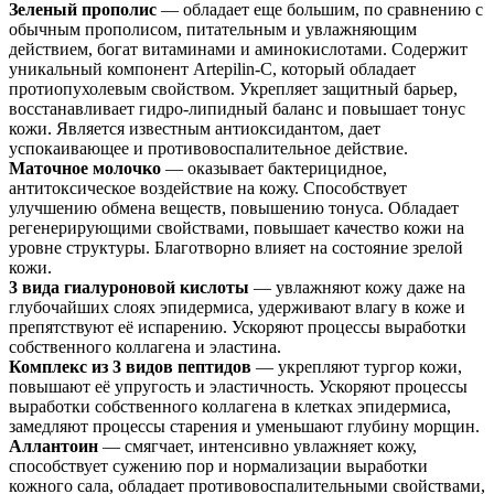
Зеленый прополис
— обладает еще большим, по сравнению с
обычным прополисом, питательным и увлажняющим
действием, богат витаминами и аминокислотами. Содержит
уникальный компонент Artepilin-C, который обладает
протиопухолевым свойством. Укрепляет защитный барьер,
восстанавливает гидро-липидный баланс и повышает тонус
кожи. Является известным антиоксидантом, дает
успокаивающее и противовоспалительное действие.
Маточное молочко
— оказывает бактерицидное,
антитоксическое воздействие на кожу. Способствует
улучшению обмена веществ, повышению тонуса. Обладает
регенерирующими свойствами, повышает качество кожи на
уровне структуры. Благотворно влияет на состояние зрелой
кожи.
3 вида гиалуроновой кислоты
— увлажняют кожу даже на
глубочайших слоях эпидермиса, удерживают влагу в коже и
препятствуют её испарению. Ускоряют процессы выработки
собственного коллагена и эластина.
Комплекс из 3 видов пептидов
— укрепляют тургор кожи,
повышают её упругость и эластичность. Ускоряют процессы
выработки собственного коллагена в клетках эпидермиса,
замедляют процессы старения и уменьшают глубину морщин.
Аллантоин
— смягчает, интенсивно увлажняет кожу,
способствует сужению пор и нормализации выработки
кожного сала, обладает противовоспалительными свойствами,