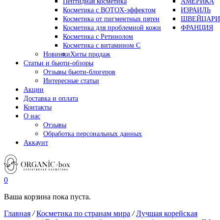
Пептидная косметика
АМЕРИКА
Косметика с BOTOX-эффектом
ИЗРАИЛЬ
Косметика от пигментных пятен
ШВЕЙЦАРИ
Косметика для проблемной кожи
ФРАНЦИЯ
Косметика с Ретинолом
Косметика с витамином С
Новинки
Хиты продаж
Статьи и бьюти-обзоры
Отзывы бьюти-блогеров
Интересные статьи
Акции
Доставка и оплата
Контакты
О нас
Отзывы
Обработка персональных данных
Аккаунт
0
Ваша корзина пока пуста.
Главная
/
Косметика по странам мира
/
Лучшая корейская