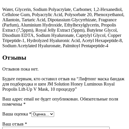
Water, Glycerin, Sodium Polyacrylate, Carbomer, 1,2-Hexanediol,
Cellulose Gum, Polyacrylic Acid, Polysorbate 20, Phenoxyethanol,
Allantoin, Tartaric Acid, Dipotassium Glycyrrhizate, Fragrance
(Parfum), Aluminium Hydroxide, Ethylhexylglycerin, Propolis
Extract (7,5ppm), Royal Jelly Extract (5ppm), Butylene Glycol,
Disodium EDTA, Sodium Hyaluronate, Caprylyl Glycol, Copper
Tripeptide-1, Hydrolyzed Hyaluronic Acid, Acetyl Hexapeptide-8,
Sodium Acetylated Hyaluronate, Palmitoyl Pentapeptide-4
Отзывы
Отзывов пока нет.
Будьте первым, кто оставил отзыв на “Лифтинг маска бандаж
для подбородка и шеи JM Solution Honey Luminous Royal
Propolis Lift-Up V Mask, 10 процедур”
Ваш адрес email не будет опубликован.
Обязательные поля
помечены
*
Ваша оценка
*
Ваш отзыв
*