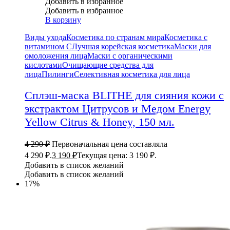
Добавить в избранное
Добавить в избранное
В корзину
Виды ухода
Косметика по странам мира
Косметика с
витамином С
Лучшая корейская косметика
Маски для
омоложения лица
Маски с органическими
кислотами
Очищающие средства для
лица
Пилинги
Селективная косметика для лица
Сплэш-маска BLITHE для сияния кожи с
экстрактом Цитрусов и Медом Energy
Yellow Citrus & Honey, 150 мл.
4 290
₽
Первоначальная цена составляла
4 290 ₽.
3 190
₽
Текущая цена: 3 190 ₽.
Добавить в список желаний
Добавить в список желаний
17%