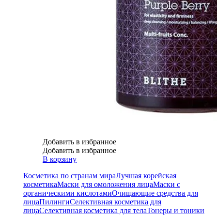
Добавить в избранное
Добавить в избранное
В корзину
Косметика по странам мира
Лучшая корейская
косметика
Маски для омоложения лица
Маски с
органическими кислотами
Очищающие средства для
лица
Пилинги
Селективная косметика для
лица
Селективная косметика для тела
Тонеры и тоники