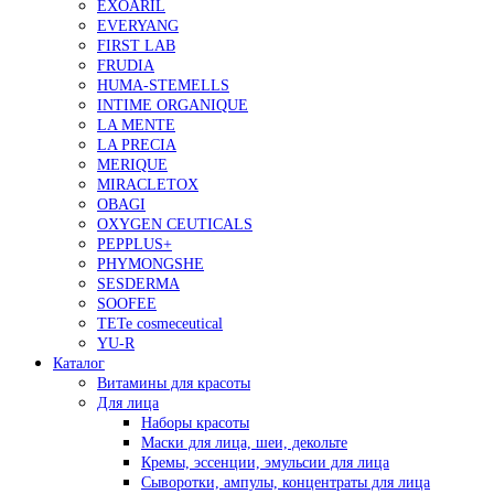
EXOARIL
EVERYANG
FIRST LAB
FRUDIA
HUMA-STEMELLS
INTIME ORGANIQUE
LA MENTE
LA PRECIA
MERIQUE
MIRACLETOX
OBAGI
OXYGEN CEUTICALS
PEPPLUS+
PHYMONGSHE
SESDERMA
SOOFEE
TETe cosmeceutical
YU-R
Каталог
Витамины для красоты
Для лица
Наборы красоты
Маски для лица, шеи, декольте
Кремы, эссенции, эмульсии для лица
Сыворотки, ампулы, концентраты для лица