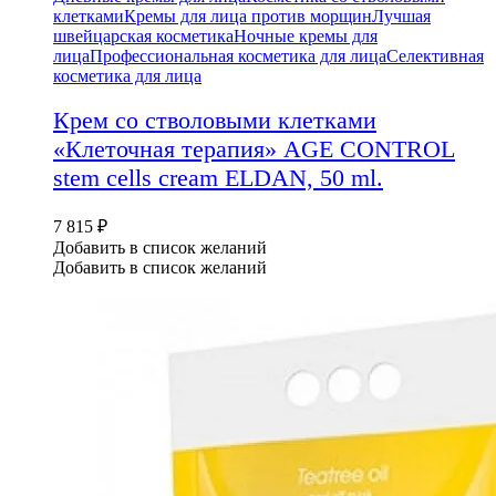
клетками
Кремы для лица против морщин
Лучшая
швейцарская косметика
Ночные кремы для
лица
Профессиональная косметика для лица
Селективная
косметика для лица
Крем со стволовыми клетками
«Клеточная терапия» AGE CONTROL
stem cells cream ELDAN, 50 ml.
7 815
₽
Добавить в список желаний
Добавить в список желаний