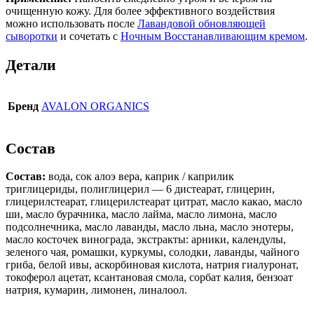
очищенную кожу. Для более эффективного воздействия
можно использовать после
Лавандовой обновляющей
сыворотки
и сочетать с
Ночным Восстанавливающим кремом
.
Детали
Бренд
AVALON ORGANICS
Состав
Состав:
вода, сок алоэ вера, каприк / каприлик
триглицериды, полиглицерил — 6 дистеарат, глицерин,
глицерилстеарат, глицерилстеарат цитрат, масло какао, масло
ши, масло бурачника, масло лайма, масло лимона, масло
подсолнечника, масло лаванды, масло льна, масло энотеры,
масло косточек винограда, экстракты: арники, календулы,
зеленого чая, ромашки, куркумы, солодки, лаванды, чайного
гриба, белой ивы, аскорбиновая кислота, натрия гиалуронат,
токоферол ацетат, ксантановая смола, сорбат калия, бензоат
натрия, кумарин, лимонен, линалоол.