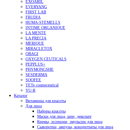
EXOARIL
EVERYANG
FIRST LAB
FRUDIA
HUMA-STEMELLS
INTIME ORGANIQUE
LA MENTE
LA PRECIA
MERIQUE
MIRACLETOX
OBAGI
OXYGEN CEUTICALS
PEPPLUS+
PHYMONGSHE
SESDERMA
SOOFEE
TETe cosmeceutical
YU-R
Каталог
Витамины для красоты
Для лица
Наборы красоты
Маски для лица, шеи, декольте
Кремы, эссенции, эмульсии для лица
Сыворотки, ампулы, концентраты для лица