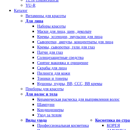
TETe cosmeceutical
YU-R
Каталог
Витамины для красоты
Для лица
Наборы красоты
Маски для лица, шеи, декольте
Кремы, эссенции, эмульсии для лица
Сыворотки, ампулы, концентраты для лица
Кремы, сыворотки, гели для глаз
Патчи для глаз
Солнцезащитные средства
Снятие макияжа и очищение
Скрабы для лица
Пилинги для кожи
Тоники и тонеры
Кушоны, пудры, ВВ, ССС, ВВ кремы
Приборы для красоты
Для волос и тела
Керамическая расческа для выпрямления волос
Шампуни
Кондиционеры
Уход за телом
Виды ухода
Косметика по стр
Профессиональная косметика
КОРЕЯ