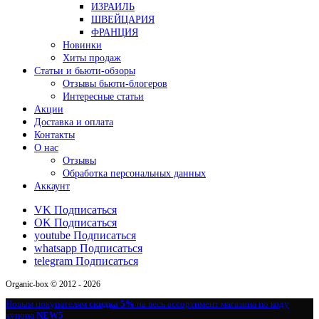
ИЗРАИЛЬ
ШВЕЙЦАРИЯ
ФРАНЦИЯ
Новинки
Хиты продаж
Статьи и бьюти-обзоры
Отзывы бьюти-блогеров
Интересные статьи
Акции
Доставка и оплата
Контакты
О нас
Отзывы
Обработка персональных данных
Аккаунт
VK
Подписаться
OK
Подписаться
youtube
Подписаться
whatsapp
Подписаться
telegram
Подписаться
Organic-box © 2012 - 2026
Новым покупателям
скидка 5%
на весь ассортимент магазина по коду
купона
NEW5