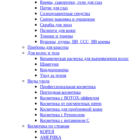
Кремы, сыворотки, гели для глаз
Патчи для глаз
Солнцезащитные средства
Снятие макияжа и очищение
Скрабы для лица
Пилинги для кожи
Тоники и тонеры
Кушоны, пудры, ВВ, ССС, ВВ кремы
Приборы для красоты
Для волос и тела
Керамическая расческа для выпрямления волос
Шампуни
Кондиционеры
Уход за телом
Виды ухода
Профессиональная косметика
Пептидная косметика
Косметика с BOTOX-эффектом
Косметика от пигментных пятен
Косметика для проблемной кожи
Косметика с Ретинолом
Косметика с витамином С
Косметика по странам
КОРЕЯ
АМЕРИКА