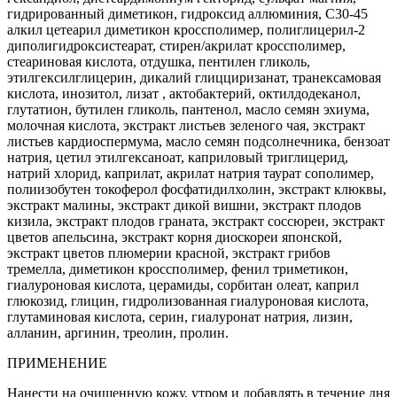
гидрированный диметикон, гидроксид аллюминия, С30-45
алкил цетеарил диметикон кроссполимер, полиглицерил-2
диполигидроксистеарат, стирен/акрилат кроссполимер,
стеариновая кислота, отдушка, пентилен гликоль,
этилгексилглицерин, дикалий глицциризанат, транексамовая
кислота, инозитол, лизат , актобактерий, октилдодеканол,
глутатион, бутилен гликоль, пантенол, масло семян эхиума,
молочная кислота, экстракт листьев зеленого чая, экстракт
листьев кардиоспермума, масло семян подсолнечника, бензоат
натрия, цетил этилгексаноат, каприловый триглицерид,
натрий хлорид, каприлат, акрилат натрия таурат сополимер,
полиизобутен токоферол фосфатидилхолин, экстракт клюквы,
экстракт малины, экстракт дикой вишни, экстракт плодов
кизила, экстракт плодов граната, экстракт соссюреи, экстракт
цветов апельсина, экстракт корня диоскореи японской,
экстракт цветов плюмерии красной, экстракт грибов
тремелла, диметикон кроссполимер, фенил триметикон,
гиалуроновая кислота, церамиды, сорбитан олеат, каприл
глюкозид, глицин, гидролизованная гиалуроновая кислота,
глутаминовая кислота, серин, гиалуронат натрия, лизин,
алланин, аргинин, треолин, пролин.
ПРИМЕНЕНИЕ
Нанести на очищенную кожу, утром и добавлять в течение дня