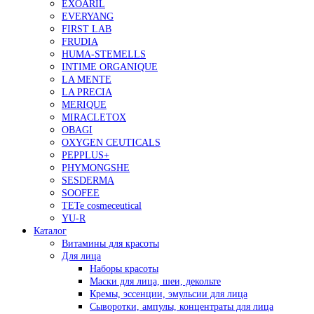
EXOARIL
EVERYANG
FIRST LAB
FRUDIA
HUMA-STEMELLS
INTIME ORGANIQUE
LA MENTE
LA PRECIA
MERIQUE
MIRACLETOX
OBAGI
OXYGEN CEUTICALS
PEPPLUS+
PHYMONGSHE
SESDERMA
SOOFEE
TETe cosmeceutical
YU-R
Каталог
Витамины для красоты
Для лица
Наборы красоты
Маски для лица, шеи, декольте
Кремы, эссенции, эмульсии для лица
Сыворотки, ампулы, концентраты для лица