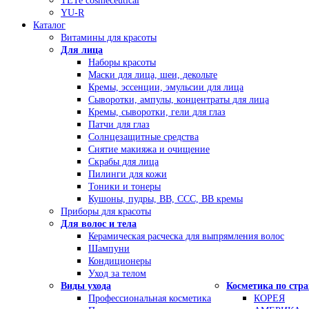
TETe cosmeceutical
YU-R
Каталог
Витамины для красоты
Для лица
Наборы красоты
Маски для лица, шеи, декольте
Кремы, эссенции, эмульсии для лица
Сыворотки, ампулы, концентраты для лица
Кремы, сыворотки, гели для глаз
Патчи для глаз
Солнцезащитные средства
Снятие макияжа и очищение
Скрабы для лица
Пилинги для кожи
Тоники и тонеры
Кушоны, пудры, ВВ, ССС, ВВ кремы
Приборы для красоты
Для волос и тела
Керамическая расческа для выпрямления волос
Шампуни
Кондиционеры
Уход за телом
Виды ухода
Косметика по стр
Профессиональная косметика
КОРЕЯ