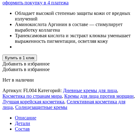
оформить покупку в 4 платежа
Обладает высокой степенью защиты кожи от вредных
излучений
Аминокислота Аргинин в составе — стимулирует
выработку коллагена
Транексамовая кислота и экстракт клюквы уменьшает
выраженность пигментации, осветляя кожу
Купить в 1 клик
Добавить в избранное
Добавить в избранное
Нет в наличии
Артикул:
FL004
Категорий:
Дневные кремы для лица
,
Косметика по странам мира
,
Кремы для лица против морщин
,
Лучшая корейская косметика
,
Селективная косметика для
лица
,
Солнцезащитные кремы
Описание
Детали
Состав