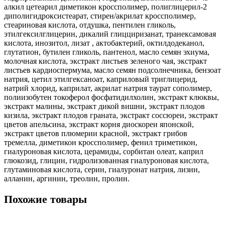
алкил цетеарил диметикон кроссполимер, полиглицерил-2
диполигидроксистеарат, стирен/акрилат кроссполимер,
стеариновая кислота, отдушка, пентилен гликоль,
этилгексилглицерин, дикалий глицциризанат, транексамовая
кислота, инозитол, лизат , актобактерий, октилдодеканол,
глутатион, бутилен гликоль, пантенол, масло семян эхиума,
молочная кислота, экстракт листьев зеленого чая, экстракт
листьев кардиоспермума, масло семян подсолнечника, бензоат
натрия, цетил этилгексаноат, каприловый триглицерид,
натрий хлорид, каприлат, акрилат натрия таурат сополимер,
полиизобутен токоферол фосфатидилхолин, экстракт клюквы,
экстракт малины, экстракт дикой вишни, экстракт плодов
кизила, экстракт плодов граната, экстракт соссюреи, экстракт
цветов апельсина, экстракт корня диоскореи японской,
экстракт цветов плюмерии красной, экстракт грибов
тремелла, диметикон кроссполимер, фенил триметикон,
гиалуроновая кислота, церамиды, сорбитан олеат, каприл
глюкозид, глицин, гидролизованная гиалуроновая кислота,
глутаминовая кислота, серин, гиалуронат натрия, лизин,
алланин, аргинин, треолин, пролин.
Похожие товары