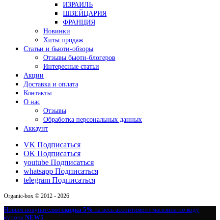
ИЗРАИЛЬ
ШВЕЙЦАРИЯ
ФРАНЦИЯ
Новинки
Хиты продаж
Статьи и бьюти-обзоры
Отзывы бьюти-блогеров
Интересные статьи
Акции
Доставка и оплата
Контакты
О нас
Отзывы
Обработка персональных данных
Аккаунт
VK
Подписаться
OK
Подписаться
youtube
Подписаться
whatsapp
Подписаться
telegram
Подписаться
Organic-box © 2012 - 2026
Новым покупателям
скидка 5%
на весь ассортимент магазина по коду
купона
NEW5