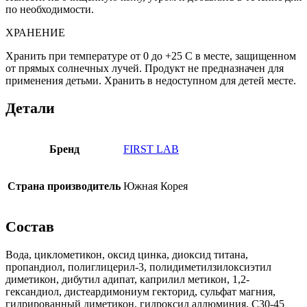
по необходимости.
ХРАНЕНИЕ
Хранить при температуре от 0 до +25 C в месте, защищенном
от прямых солнечных лучей. Продукт не предназначен для
применения детьми. Хранить в недоступном для детей месте.
Детали
Бренд
FIRST LAB
Страна производитель
Южная Корея
Состав
Вода, циклометикон, оксид цинка, диоксид титана,
пропандиол, полиглицерил-3, полидиметилзилоксиэтил
диметикон, дибутил адипат, каприлил метикон, 1,2-
гександиол, дистеардимониум гекторид, сульфат магния,
гидрированный диметикон, гидроксид аллюминия, С30-45