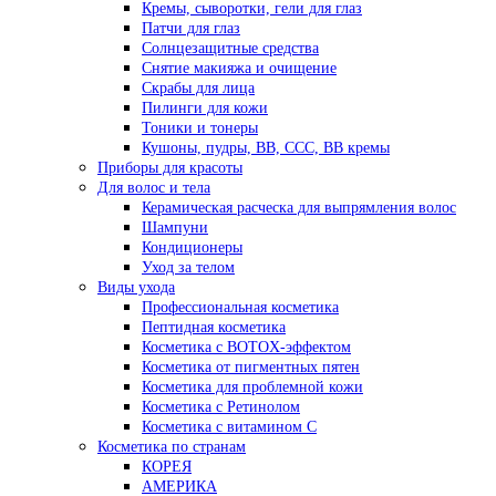
Кремы, сыворотки, гели для глаз
Патчи для глаз
Солнцезащитные средства
Снятие макияжа и очищение
Скрабы для лица
Пилинги для кожи
Тоники и тонеры
Кушоны, пудры, ВВ, ССС, ВВ кремы
Приборы для красоты
Для волос и тела
Керамическая расческа для выпрямления волос
Шампуни
Кондиционеры
Уход за телом
Виды ухода
Профессиональная косметика
Пептидная косметика
Косметика с BOTOX-эффектом
Косметика от пигментных пятен
Косметика для проблемной кожи
Косметика с Ретинолом
Косметика с витамином С
Косметика по странам
КОРЕЯ
АМЕРИКА