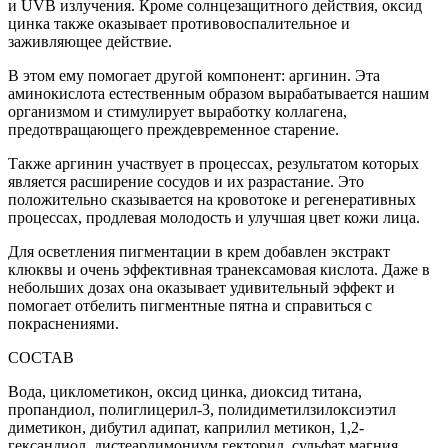
и UVB излучения. Кроме солнцезащитного действия, оксид
цинка также оказывает противовоспалительное и
заживляющее действие.
В этом ему помогает другой компонент: аргинин. Эта
аминокислота естественным образом вырабатывается нашим
организмом и стимулирует выработку коллагена,
предотвращающего преждевременное старение.
Также аргинин участвует в процессах, результатом которых
является расширение сосудов и их разрастание. Это
положительно сказывается на кровотоке и регенеративных
процессах, продлевая молодость и улучшая цвет кожи лица.
Для осветления пигментации в крем добавлен экстракт
клюквы и очень эффективная транексамовая кислота. Даже в
небольших дозах она оказывает удивительный эффект и
помогает отбелить пигментные пятна и справиться с
покраснениями.
СОСТАВ
Вода, циклометикон, оксид цинка, диоксид титана,
пропандиол, полиглицерил-3, полидиметилзилоксиэтил
диметикон, дибутил адипат, каприлил метикон, 1,2-
гександиол, дистеардимониум гекторид, сульфат магния,