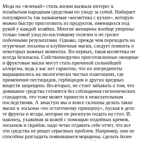
Мода на «зеленый» стиль жизни вызвала интерес к
позабытым народным средствам по уходу за собой. Набирает
популярность так называемая «косметика с кухни», которую
можно быстро приготовить из продуктов, имеющихся под
рукой у каждой хозяйки. Многие женщины вообще уверены:
только такой уход по-настоящему полезен и не грозит
побочными результатами. Однако, прежде чем переходить на
огуречные лосьоны и клубничные маски, следует помнить о
некоторых важных моментах. Во-первых, такая косметика не
всегда безопасна. Собственноручно приготовленные овощные
и фруктовые маски могут стать причиной сильнейшей
аллергии, ведь у вас нет гарантии, что их ингредиенты
выращивались на экологически чистых плантациях, где
применение пестицидов, гербицидов и других вредных
веществ запрещено. Во-вторых, не стоит забывать о том, что
домашние средства готовятся без соблюдения гигиенических
стандартов, что тоже может привести к нежелательным
последствиям. А зачастую мы и вовсе склонны делать такие
маски и лосьоны «по остаточному принципу», пуская в дело
те фрукты и ягоды, которые не рискнули подать на стол. И,
наконец, ухаживая за кожей с помощью подобных кремов,
лосьонов и скрабов, надо четко отдавать себе отчет, что все
эти средства не решат серьезных проблем. Например, они не
способны разгладить появившиеся морщины, сделать более