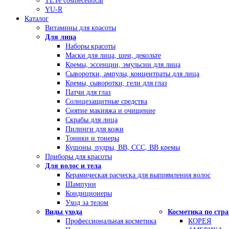
TETe cosmeceutical
YU-R
Каталог
Витамины для красоты
Для лица
Наборы красоты
Маски для лица, шеи, декольте
Кремы, эссенции, эмульсии для лица
Сыворотки, ампулы, концентраты для лица
Кремы, сыворотки, гели для глаз
Патчи для глаз
Солнцезащитные средства
Снятие макияжа и очищение
Скрабы для лица
Пилинги для кожи
Тоники и тонеры
Кушоны, пудры, ВВ, ССС, ВВ кремы
Приборы для красоты
Для волос и тела
Керамическая расческа для выпрямления волос
Шампуни
Кондиционеры
Уход за телом
Виды ухода
Косметика по стр
Профессиональная косметика
КОРЕЯ