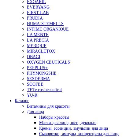
EXOARIL
EVERYANG
FIRST LAB
FRUDIA
HUMA-STEMELLS
INTIME ORGANIQUE
LA MENTE
LA PRECIA
MERIQUE
MIRACLETOX
OBAGI
OXYGEN CEUTICALS
PEPPLUS+
PHYMONGSHE
SESDERMA
SOOFEE
TETe cosmeceutical
YU-R
Каталог
Витамины для красоты
Для лица
Наборы красоты
Маски для лица, шеи, декольте
Кремы, эссенции, эмульсии для лица
Сыворотки, ампулы, концентраты для лица