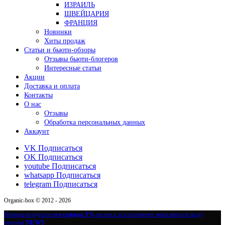
ИЗРАИЛЬ
ШВЕЙЦАРИЯ
ФРАНЦИЯ
Новинки
Хиты продаж
Статьи и бьюти-обзоры
Отзывы бьюти-блогеров
Интересные статьи
Акции
Доставка и оплата
Контакты
О нас
Отзывы
Обработка персональных данных
Аккаунт
VK
Подписаться
OK
Подписаться
youtube
Подписаться
whatsapp
Подписаться
telegram
Подписаться
Organic-box © 2012 - 2026
Новым покупателям
скидка 5%
на весь ассортимент магазина по коду
купона
NEW5