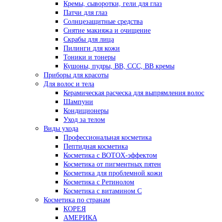
Кремы, сыворотки, гели для глаз
Патчи для глаз
Солнцезащитные средства
Снятие макияжа и очищение
Скрабы для лица
Пилинги для кожи
Тоники и тонеры
Кушоны, пудры, ВВ, ССС, ВВ кремы
Приборы для красоты
Для волос и тела
Керамическая расческа для выпрямления волос
Шампуни
Кондиционеры
Уход за телом
Виды ухода
Профессиональная косметика
Пептидная косметика
Косметика с BOTOX-эффектом
Косметика от пигментных пятен
Косметика для проблемной кожи
Косметика с Ретинолом
Косметика с витамином С
Косметика по странам
КОРЕЯ
АМЕРИКА