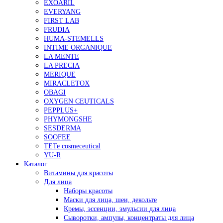
EXOARIL
EVERYANG
FIRST LAB
FRUDIA
HUMA-STEMELLS
INTIME ORGANIQUE
LA MENTE
LA PRECIA
MERIQUE
MIRACLETOX
OBAGI
OXYGEN CEUTICALS
PEPPLUS+
PHYMONGSHE
SESDERMA
SOOFEE
TETe cosmeceutical
YU-R
Каталог
Витамины для красоты
Для лица
Наборы красоты
Маски для лица, шеи, декольте
Кремы, эссенции, эмульсии для лица
Сыворотки, ампулы, концентраты для лица