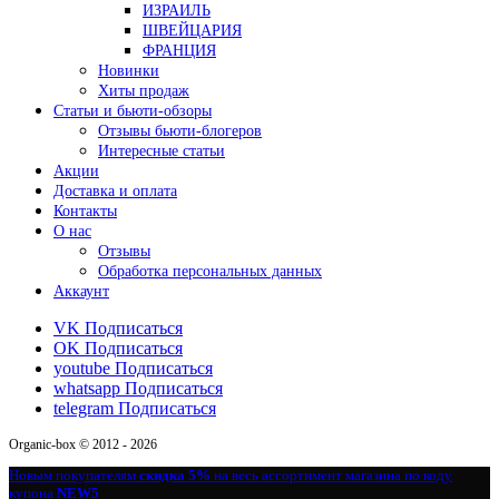
ИЗРАИЛЬ
ШВЕЙЦАРИЯ
ФРАНЦИЯ
Новинки
Хиты продаж
Статьи и бьюти-обзоры
Отзывы бьюти-блогеров
Интересные статьи
Акции
Доставка и оплата
Контакты
О нас
Отзывы
Обработка персональных данных
Аккаунт
VK
Подписаться
OK
Подписаться
youtube
Подписаться
whatsapp
Подписаться
telegram
Подписаться
Organic-box © 2012 - 2026
Новым покупателям
скидка 5%
на весь ассортимент магазина по коду
купона
NEW5