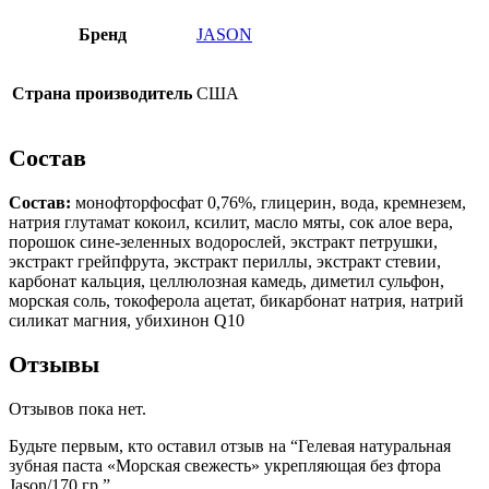
Бренд
JASON
Страна производитель
США
Состав
Состав:
монофторфосфат 0,76%, глицерин, вода, кремнезем,
натрия глутамат кокоил, ксилит, масло мяты, сок алое вера,
порошок сине-зеленных водорослей, экстракт петрушки,
экстракт грейпфрута, экстракт периллы, экстракт стевии,
карбонат кальция, целлюлозная камедь, диметил сульфон,
морская соль, токоферола ацетат, бикарбонат натрия, натрий
силикат магния, убихинон Q10
Отзывы
Отзывов пока нет.
Будьте первым, кто оставил отзыв на “Гелевая натуральная
зубная паста «Морская свежесть» укрепляющая без фтора
Jason/170 гр.”