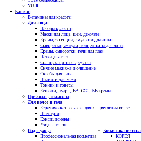
TETe cosmeceutical
YU-R
Каталог
Витамины для красоты
Для лица
Наборы красоты
Маски для лица, шеи, декольте
Кремы, эссенции, эмульсии для лица
Сыворотки, ампулы, концентраты для лица
Кремы, сыворотки, гели для глаз
Патчи для глаз
Солнцезащитные средства
Снятие макияжа и очищение
Скрабы для лица
Пилинги для кожи
Тоники и тонеры
Кушоны, пудры, ВВ, ССС, ВВ кремы
Приборы для красоты
Для волос и тела
Керамическая расческа для выпрямления волос
Шампуни
Кондиционеры
Уход за телом
Виды ухода
Косметика по стр
Профессиональная косметика
КОРЕЯ