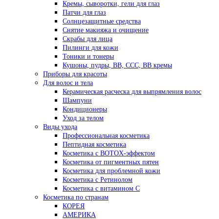
Кремы, сыворотки, гели для глаз
Патчи для глаз
Солнцезащитные средства
Снятие макияжа и очищение
Скрабы для лица
Пилинги для кожи
Тоники и тонеры
Кушоны, пудры, ВВ, ССС, ВВ кремы
Приборы для красоты
Для волос и тела
Керамическая расческа для выпрямления волос
Шампуни
Кондиционеры
Уход за телом
Виды ухода
Профессиональная косметика
Пептидная косметика
Косметика с BOTOX-эффектом
Косметика от пигментных пятен
Косметика для проблемной кожи
Косметика с Ретинолом
Косметика с витамином С
Косметика по странам
КОРЕЯ
АМЕРИКА