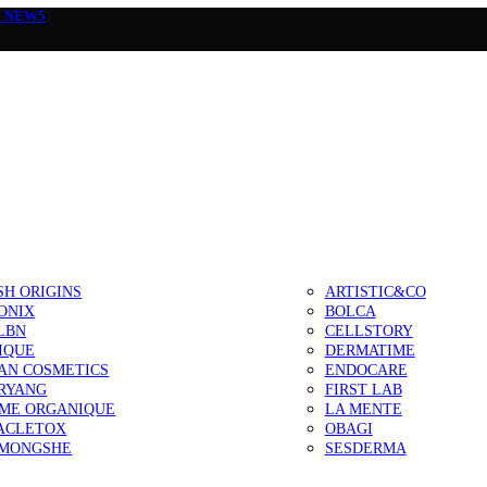
а
NEW5
SH ORIGINS
ARTISTIC&CO
ONIX
BOLCA
LBN
CELLSTORY
IQUE
DERMATIME
AN COSMETICS
ENDOCARE
RYANG
FIRST LAB
IME ORGANIQUE
LA MENTE
ACLETOX
OBAGI
MONGSHE
SESDERMA