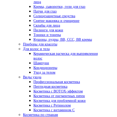
лица
Кремы, сыворотки, гели для глаз
Патчи для глаз
Солнцезащитные средства
Снятие макияжа и очищение
Скрабы для лица
Пилинги для кожи
Тоники и тонеры
Кушоны, пудры, ВВ, ССС, ВВ кремы
Приборы для красоты
Для волос и тела
Керамическая расческа для выпрямления
волос
Шампуни
Кондиционеры
Уход за телом
Виды ухода
Профессиональная косметика
Пептидная косметика
Косметика с BOTOX-эффектом
Косметика от пигментных пятен
Косметика для проблемной кожи
Косметика с Ретинолом
Косметика с витамином С
Косметика по странам