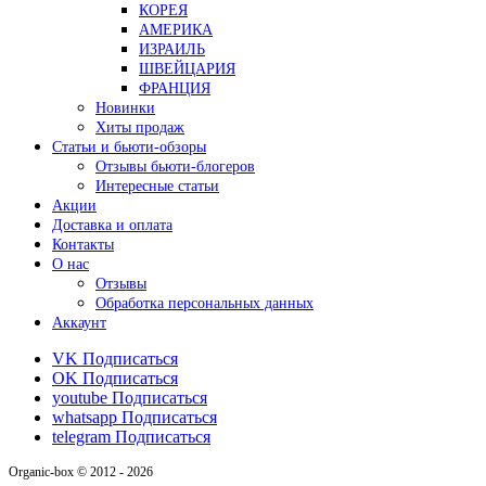
КОРЕЯ
АМЕРИКА
ИЗРАИЛЬ
ШВЕЙЦАРИЯ
ФРАНЦИЯ
Новинки
Хиты продаж
Статьи и бьюти-обзоры
Отзывы бьюти-блогеров
Интересные статьи
Акции
Доставка и оплата
Контакты
О нас
Отзывы
Обработка персональных данных
Аккаунт
VK
Подписаться
OK
Подписаться
youtube
Подписаться
whatsapp
Подписаться
telegram
Подписаться
Organic-box © 2012 - 2026