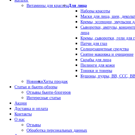
Каталог
Витамины для красоты
Для лица
Наборы красоты
Маски для лица, шеи, декольт
Кремы, эссенции, эмульсии д
Сыворотки, ампулы, концент
лица
Кремы, сыворотки, гели для г
Патчи для глаз
Солнцезащитные средства
Снятие макияжа и очищение
Скрабы для лица
Пилинги для кожи
Тоники и тонеры
Кушоны, пудры, ВВ, ССС, В
Новинки
Хиты продаж
Статьи и бьюти-обзоры
Отзывы бьюти-блогеров
Интересные статьи
Акции
Доставка и оплата
Контакты
О нас
Отзывы
Обработка персональных данных