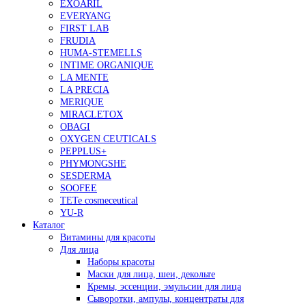
EXOARIL
EVERYANG
FIRST LAB
FRUDIA
HUMA-STEMELLS
INTIME ORGANIQUE
LA MENTE
LA PRECIA
MERIQUE
MIRACLETOX
OBAGI
OXYGEN CEUTICALS
PEPPLUS+
PHYMONGSHE
SESDERMA
SOOFEE
TETe cosmeceutical
YU-R
Каталог
Витамины для красоты
Для лица
Наборы красоты
Маски для лица, шеи, декольте
Кремы, эссенции, эмульсии для лица
Сыворотки, ампулы, концентраты для