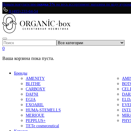
Новым покупателям
скидка 5%
на весь ассортимент магазина по коду купон
8 (495) 233-64-54
0
Ваша корзина пока пуста.
Бренды
AMENITY
AMI
BLITHE
BOT
CARBOXY
CEL
DAFNI
DAR
EGIA
ELD
EXOARIL
EVE
HUMA-STEMELLS
INT
MERIQUE
MIR
PEPPLUS+
PHY
TETe cosmeceutical