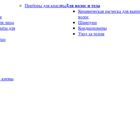
Приборы для красоты
Для волос и тела
Керамическая расческа для вып
е
волос
ля лица
Шампуни
раты для
Кондиционеры
Уход за телом
лаз
В кремы