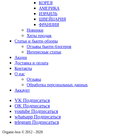
КОРЕЯ
АМЕРИКА
ИЗРАИЛЬ
ШВЕЙЦАРИЯ
ФРАНЦИЯ
Новинки
Хиты продаж
Статьи и бьюти-обзоры
Отзывы бьюти-блогеров
Интересные статьи
Акции
Доставка и оплата
Контакты
О нас
Отзывы
Обработка персональных данных
Аккаунт
VK
Подписаться
OK
Подписаться
youtube
Подписаться
whatsapp
Подписаться
telegram
Подписаться
Organic-box © 2012 - 2026