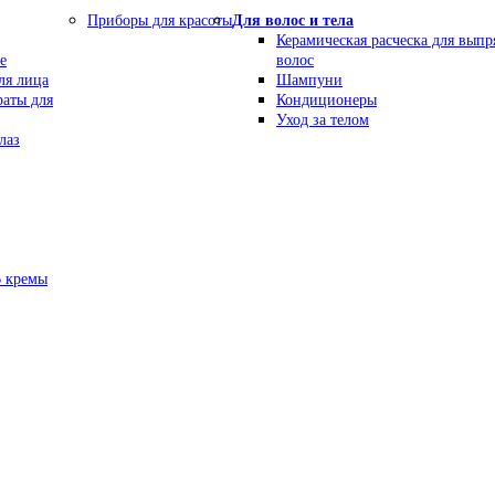
Приборы для красоты
Для волос и тела
Керамическая расческа для вып
е
волос
ля лица
Шампуни
раты для
Кондиционеры
Уход за телом
лаз
В кремы