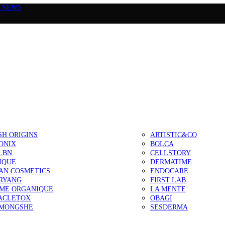
а
NEW5
SH ORIGINS
ARTISTIC&CO
ONIX
BOLCA
LBN
CELLSTORY
IQUE
DERMATIME
AN COSMETICS
ENDOCARE
RYANG
FIRST LAB
IME ORGANIQUE
LA MENTE
ACLETOX
OBAGI
MONGSHE
SESDERMA