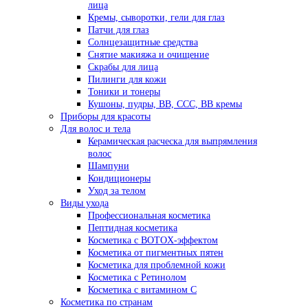
лица
Кремы, сыворотки, гели для глаз
Патчи для глаз
Солнцезащитные средства
Снятие макияжа и очищение
Скрабы для лица
Пилинги для кожи
Тоники и тонеры
Кушоны, пудры, ВВ, ССС, ВВ кремы
Приборы для красоты
Для волос и тела
Керамическая расческа для выпрямления
волос
Шампуни
Кондиционеры
Уход за телом
Виды ухода
Профессиональная косметика
Пептидная косметика
Косметика с BOTOX-эффектом
Косметика от пигментных пятен
Косметика для проблемной кожи
Косметика с Ретинолом
Косметика с витамином С
Косметика по странам