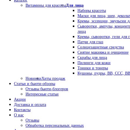
Каталог
Витамины для красоты
Для лица
Наборы красоты
Маски для лица, шеи, декольт
Кремы, эссенции, эмульсии д
Сыворотки, ампулы, концент
лица
Кремы, сыворотки, гели для г
Патчи для глаз
Солнцезащитные средства
Снятие макияжа и очищение
Скрабы для лица
Пилинги для кожи
Тоники и тонеры
Кушоны, пудры, ВВ, ССС, В
Новинки
Хиты продаж
Статьи и бьюти-обзоры
Отзывы бьюти-блогеров
Интересные статьи
Акции
Доставка и оплата
Контакты
О нас
Отзывы
Обработка персональных данных