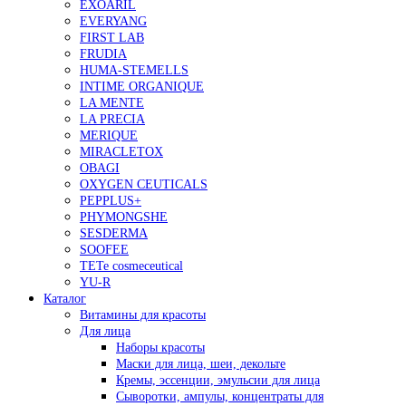
EXOARIL
EVERYANG
FIRST LAB
FRUDIA
HUMA-STEMELLS
INTIME ORGANIQUE
LA MENTE
LA PRECIA
MERIQUE
MIRACLETOX
OBAGI
OXYGEN CEUTICALS
PEPPLUS+
PHYMONGSHE
SESDERMA
SOOFEE
TETe cosmeceutical
YU-R
Каталог
Витамины для красоты
Для лица
Наборы красоты
Маски для лица, шеи, декольте
Кремы, эссенции, эмульсии для лица
Сыворотки, ампулы, концентраты для