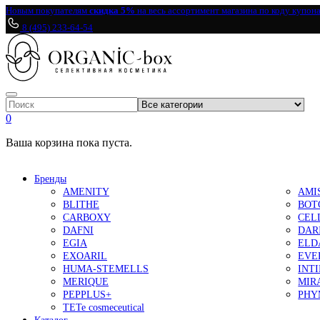
Новым покупателям
скидка 5%
на весь ассортимент магазина по коду купон
8 (495) 233-64-54
0
Ваша корзина пока пуста.
Бренды
AMENITY
AMI
BLITHE
BOT
CARBOXY
CEL
DAFNI
DAR
EGIA
ELD
EXOARIL
EVE
HUMA-STEMELLS
INT
MERIQUE
MIR
PEPPLUS+
PHY
TETe cosmeceutical