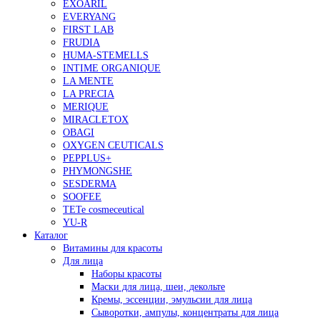
EXOARIL
EVERYANG
FIRST LAB
FRUDIA
HUMA-STEMELLS
INTIME ORGANIQUE
LA MENTE
LA PRECIA
MERIQUE
MIRACLETOX
OBAGI
OXYGEN CEUTICALS
PEPPLUS+
PHYMONGSHE
SESDERMA
SOOFEE
TETe cosmeceutical
YU-R
Каталог
Витамины для красоты
Для лица
Наборы красоты
Маски для лица, шеи, декольте
Кремы, эссенции, эмульсии для лица
Сыворотки, ампулы, концентраты для лица