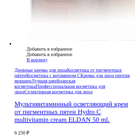
Добавить в избранное
Добавить в избранное
В корзину
Дневные кремы для лица
Косметика от пигментных
пятен
Косметика с витамином С
Кремы для лица против
морщин
Лучшая швейцарская
косметика
Профессиональная косметика для
лица
Селективная косметика для лица
Мультивитаминный осветляющий крем
от пигментных пятен Hydro C
multivitamin cream ELDAN 50 ml.
6 250
₽