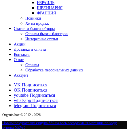
ИЗРАИЛЬ
ШВЕЙЦАРИЯ
ФРАНЦИЯ
Новинки
Хиты продаж
Статьи и бьюти-обзоры
Отзывы бьюти-блогеров
Интересные статьи
Акции
Доставка и оплата
Контакты
О нас
Отзывы
Обработка персональных данных
Аккаунт
VK
Подписаться
OK
Подписаться
youtube
Подписаться
whatsapp
Подписаться
telegram
Подписаться
Organic-box © 2012 - 2026
Новым покупателям
скидка 5%
на весь ассортимент магазина по коду
купона
NEW5