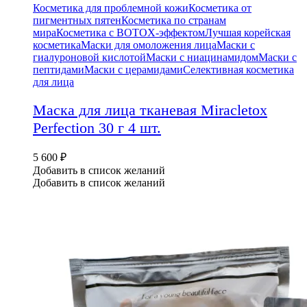
Косметика для проблемной кожи
Косметика от
пигментных пятен
Косметика по странам
мира
Косметика с BOTOX-эффектом
Лучшая корейская
косметика
Маски для омоложения лица
Маски с
гиалуроновой кислотой
Маски с ниацинамидом
Маски с
пептидами
Маски с церамидами
Селективная косметика
для лица
Маска для лица тканевая Miracletox
Perfection 30 г 4 шт.
5 600
₽
Добавить в список желаний
Добавить в список желаний