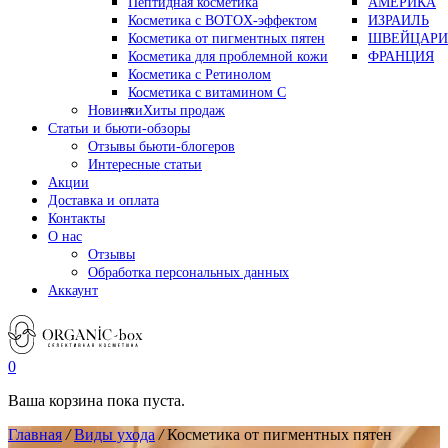
Пептидная косметика
АМЕРИКА
Косметика с BOTOX-эффектом
ИЗРАИЛЬ
Косметика от пигментных пятен
ШВЕЙЦАРИ
Косметика для проблемной кожи
ФРАНЦИЯ
Косметика с Ретинолом
Косметика с витамином С
Новинки
Хиты продаж
Статьи и бьюти-обзоры
Отзывы бьюти-блогеров
Интересные статьи
Акции
Доставка и оплата
Контакты
О нас
Отзывы
Обработка персональных данных
Аккаунт
0
Ваша корзина пока пуста.
Главная
/
Виды ухода
/
Косметика от пигментных пятен