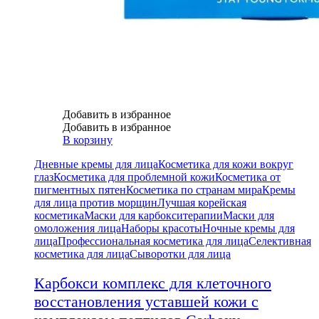
Добавить в избранное
Добавить в избранное
В корзину
Дневные кремы для лица
Косметика для кожи вокруг
глаз
Косметика для проблемной кожи
Косметика от
пигментных пятен
Косметика по странам мира
Кремы
для лица против морщин
Лучшая корейская
косметика
Маски для карбокситерапии
Маски для
омоложения лица
Наборы красоты
Ночные кремы для
лица
Профессиональная косметика для лица
Селективная
косметика для лица
Сыворотки для лица
Карбокси комплекс для клеточного
восстановления уставшей кожи с