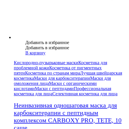
Добавить в избранное
Добавить в избранное
В корзину
Кислородно-пузырьковые маски
Косметика для
проблемной кожи
Косметика от пигментных
пятен
Косметика по странам мира
Лучшая швейцарская
косметика
Маски для карбокситерапии
Маски для
омоложения лица
Маски с органическими
кислотами
Маски с пептидами
Профессиональная
косметика для лица
Селективная косметика для лица
Неинвазивная одношаговая маска для
карбокситерапии с пептидным
комплексом CARBOXY PRO, TETE, 10
саше.