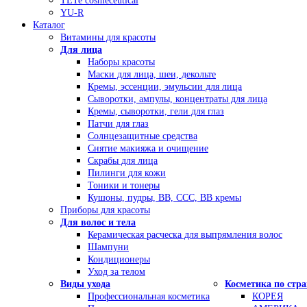
TETe cosmeceutical
YU-R
Каталог
Витамины для красоты
Для лица
Наборы красоты
Маски для лица, шеи, декольте
Кремы, эссенции, эмульсии для лица
Сыворотки, ампулы, концентраты для лица
Кремы, сыворотки, гели для глаз
Патчи для глаз
Солнцезащитные средства
Снятие макияжа и очищение
Скрабы для лица
Пилинги для кожи
Тоники и тонеры
Кушоны, пудры, ВВ, ССС, ВВ кремы
Приборы для красоты
Для волос и тела
Керамическая расческа для выпрямления волос
Шампуни
Кондиционеры
Уход за телом
Виды ухода
Косметика по стр
Профессиональная косметика
КОРЕЯ