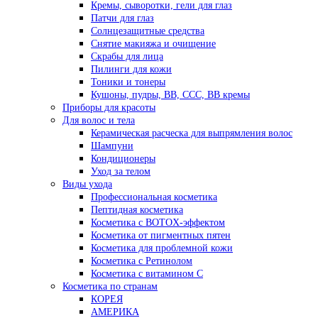
Кремы, сыворотки, гели для глаз
Патчи для глаз
Солнцезащитные средства
Снятие макияжа и очищение
Скрабы для лица
Пилинги для кожи
Тоники и тонеры
Кушоны, пудры, ВВ, ССС, ВВ кремы
Приборы для красоты
Для волос и тела
Керамическая расческа для выпрямления волос
Шампуни
Кондиционеры
Уход за телом
Виды ухода
Профессиональная косметика
Пептидная косметика
Косметика с BOTOX-эффектом
Косметика от пигментных пятен
Косметика для проблемной кожи
Косметика с Ретинолом
Косметика с витамином С
Косметика по странам
КОРЕЯ
АМЕРИКА