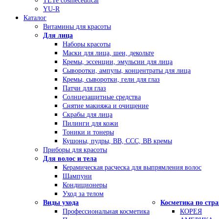
TETe cosmeceutical
YU-R
Каталог
Витамины для красоты
Для лица
Наборы красоты
Маски для лица, шеи, декольте
Кремы, эссенции, эмульсии для лица
Сыворотки, ампулы, концентраты для лица
Кремы, сыворотки, гели для глаз
Патчи для глаз
Солнцезащитные средства
Снятие макияжа и очищение
Скрабы для лица
Пилинги для кожи
Тоники и тонеры
Кушоны, пудры, ВВ, ССС, ВВ кремы
Приборы для красоты
Для волос и тела
Керамическая расческа для выпрямления волос
Шампуни
Кондиционеры
Уход за телом
Виды ухода
Косметика по стр
Профессиональная косметика
КОРЕЯ