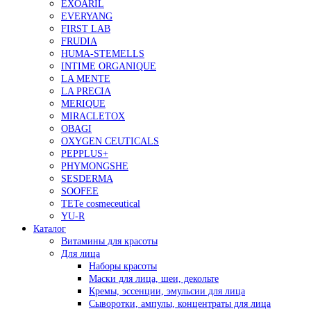
EXOARIL
EVERYANG
FIRST LAB
FRUDIA
HUMA-STEMELLS
INTIME ORGANIQUE
LA MENTE
LA PRECIA
MERIQUE
MIRACLETOX
OBAGI
OXYGEN CEUTICALS
PEPPLUS+
PHYMONGSHE
SESDERMA
SOOFEE
TETe cosmeceutical
YU-R
Каталог
Витамины для красоты
Для лица
Наборы красоты
Маски для лица, шеи, декольте
Кремы, эссенции, эмульсии для лица
Сыворотки, ампулы, концентраты для лица