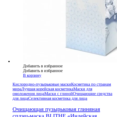
Добавить в избранное
Добавить в избранное
В корзину
Кислородно-пузырьковые маски
Косметика по странам
мира
Лучшая корейская косметика
Маски для
омоложения лица
Маски с глиной
Очищающие средства
для лица
Селективная косметика для лица
Очищающая пузырьковая глиняная
сплэш-маска BLITHE «Индейская