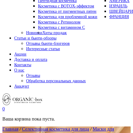
Пептидная косметика
АМЕРИКА
Косметика с BOTOX-эффектом
ИЗРАИЛЬ
Косметика от пигментных пятен
ШВЕЙЦАРИ
Косметика для проблемной кожи
ФРАНЦИЯ
Косметика с Ретинолом
Косметика с витамином С
Новинки
Хиты продаж
Статьи и бьюти-обзоры
Отзывы бьюти-блогеров
Интересные статьи
Акции
Доставка и оплата
Контакты
О нас
Отзывы
Обработка персональных данных
Аккаунт
0
Ваша корзина пока пуста.
Главная
/
Селективная косметика для лица
/
Маски для