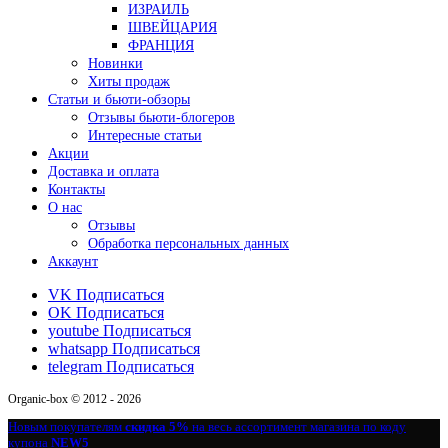
ИЗРАИЛЬ
ШВЕЙЦАРИЯ
ФРАНЦИЯ
Новинки
Хиты продаж
Статьи и бьюти-обзоры
Отзывы бьюти-блогеров
Интересные статьи
Акции
Доставка и оплата
Контакты
О нас
Отзывы
Обработка персональных данных
Аккаунт
VK
Подписаться
OK
Подписаться
youtube
Подписаться
whatsapp
Подписаться
telegram
Подписаться
Organic-box © 2012 - 2026
Новым покупателям
скидка 5%
на весь ассортимент магазина по коду
купона
NEW5