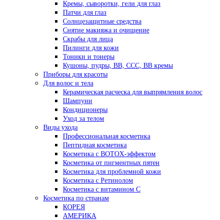
Кремы, сыворотки, гели для глаз
Патчи для глаз
Солнцезащитные средства
Снятие макияжа и очищение
Скрабы для лица
Пилинги для кожи
Тоники и тонеры
Кушоны, пудры, ВВ, ССС, ВВ кремы
Приборы для красоты
Для волос и тела
Керамическая расческа для выпрямления волос
Шампуни
Кондиционеры
Уход за телом
Виды ухода
Профессиональная косметика
Пептидная косметика
Косметика с BOTOX-эффектом
Косметика от пигментных пятен
Косметика для проблемной кожи
Косметика с Ретинолом
Косметика с витамином С
Косметика по странам
КОРЕЯ
АМЕРИКА