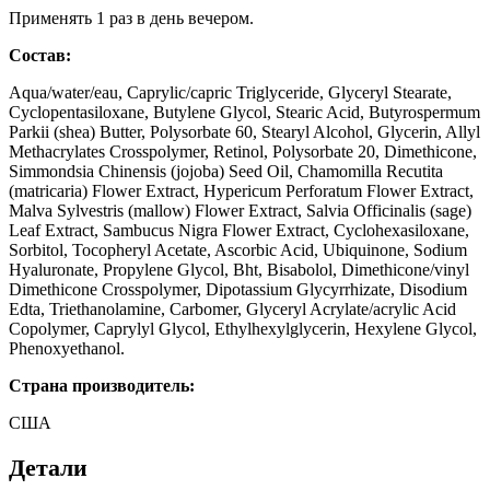
Применять 1 раз в день вечером.
Состав:
Aqua/water/eau, Caprylic/capric Triglyceride, Glyceryl Stearate,
Cyclopentasiloxane, Butylene Glycol, Stearic Acid, Butyrospermum
Parkii (shea) Butter, Polysorbate 60, Stearyl Alcohol, Glycerin, Allyl
Methacrylates Crosspolymer, Retinol, Polysorbate 20, Dimethicone,
Simmondsia Chinensis (jojoba) Seed Oil, Chamomilla Recutita
(matricaria) Flower Extract, Hypericum Perforatum Flower Extract,
Malva Sylvestris (mallow) Flower Extract, Salvia Officinalis (sage)
Leaf Extract, Sambucus Nigra Flower Extract, Cyclohexasiloxane,
Sorbitol, Tocopheryl Acetate, Ascorbic Acid, Ubiquinone, Sodium
Hyaluronate, Propylene Glycol, Bht, Bisabolol, Dimethicone/vinyl
Dimethicone Crosspolymer, Dipotassium Glycyrrhizate, Disodium
Edta, Triethanolamine, Carbomer, Glyceryl Acrylate/acrylic Acid
Copolymer, Caprylyl Glycol, Ethylhexylglycerin, Hexylene Glycol,
Phenoxyethanol.
Страна производитель:
США
Детали