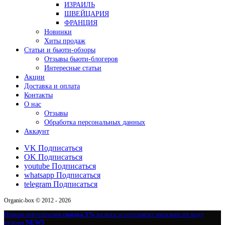
ИЗРАИЛЬ
ШВЕЙЦАРИЯ
ФРАНЦИЯ
Новинки
Хиты продаж
Статьи и бьюти-обзоры
Отзывы бьюти-блогеров
Интересные статьи
Акции
Доставка и оплата
Контакты
О нас
Отзывы
Обработка персональных данных
Аккаунт
VK
Подписаться
OK
Подписаться
youtube
Подписаться
whatsapp
Подписаться
telegram
Подписаться
Organic-box © 2012 - 2026
Новым покупателям
скидка 5%
на весь ассортимент магазина по коду
купона
NEW5