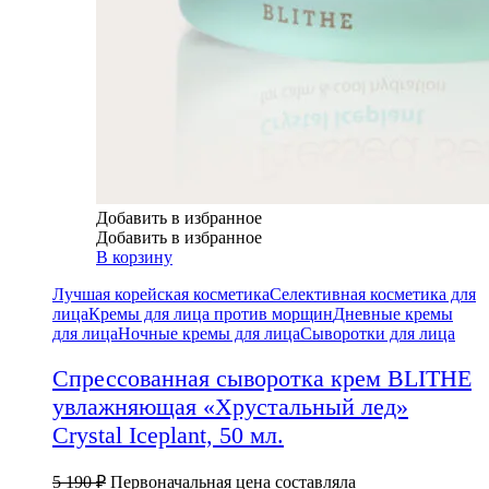
Добавить в избранное
Добавить в избранное
В корзину
Лучшая корейская косметика
Селективная косметика для
лица
Кремы для лица против морщин
Дневные кремы
для лица
Ночные кремы для лица
Сыворотки для лица
Спрессованная сыворотка крем BLITHE
увлажняющая «Хрустальный лед»
Crystal Iceplant, 50 мл.
5 190
₽
Первоначальная цена составляла