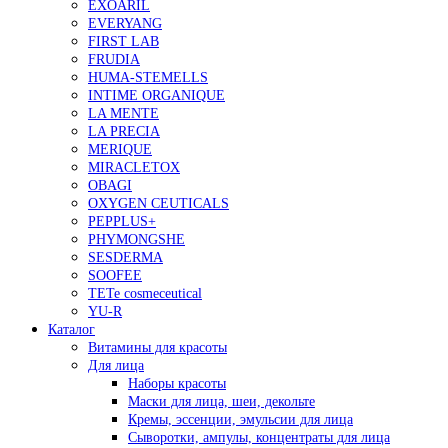
EXOARIL
EVERYANG
FIRST LAB
FRUDIA
HUMA-STEMELLS
INTIME ORGANIQUE
LA MENTE
LA PRECIA
MERIQUE
MIRACLETOX
OBAGI
OXYGEN CEUTICALS
PEPPLUS+
PHYMONGSHE
SESDERMA
SOOFEE
TETe cosmeceutical
YU-R
Каталог
Витамины для красоты
Для лица
Наборы красоты
Маски для лица, шеи, декольте
Кремы, эссенции, эмульсии для лица
Сыворотки, ампулы, концентраты для лица