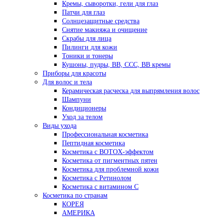
Кремы, сыворотки, гели для глаз
Патчи для глаз
Солнцезащитные средства
Снятие макияжа и очищение
Скрабы для лица
Пилинги для кожи
Тоники и тонеры
Кушоны, пудры, ВВ, ССС, ВВ кремы
Приборы для красоты
Для волос и тела
Керамическая расческа для выпрямления волос
Шампуни
Кондиционеры
Уход за телом
Виды ухода
Профессиональная косметика
Пептидная косметика
Косметика с BOTOX-эффектом
Косметика от пигментных пятен
Косметика для проблемной кожи
Косметика с Ретинолом
Косметика с витамином С
Косметика по странам
КОРЕЯ
АМЕРИКА