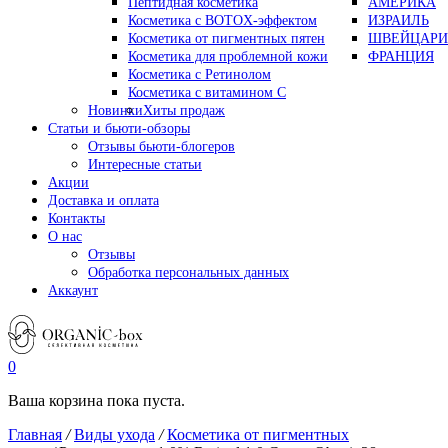
Пептидная косметика
АМЕРИКА
Косметика с BOTOX-эффектом
ИЗРАИЛЬ
Косметика от пигментных пятен
ШВЕЙЦАРИ
Косметика для проблемной кожи
ФРАНЦИЯ
Косметика с Ретинолом
Косметика с витамином С
Новинки
Хиты продаж
Статьи и бьюти-обзоры
Отзывы бьюти-блогеров
Интересные статьи
Акции
Доставка и оплата
Контакты
О нас
Отзывы
Обработка персональных данных
Аккаунт
0
Ваша корзина пока пуста.
Главная
/
Виды ухода
/
Косметика от пигментных