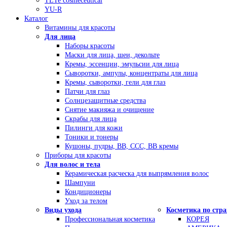
TETe cosmeceutical
YU-R
Каталог
Витамины для красоты
Для лица
Наборы красоты
Маски для лица, шеи, декольте
Кремы, эссенции, эмульсии для лица
Сыворотки, ампулы, концентраты для лица
Кремы, сыворотки, гели для глаз
Патчи для глаз
Солнцезащитные средства
Снятие макияжа и очищение
Скрабы для лица
Пилинги для кожи
Тоники и тонеры
Кушоны, пудры, ВВ, ССС, ВВ кремы
Приборы для красоты
Для волос и тела
Керамическая расческа для выпрямления волос
Шампуни
Кондиционеры
Уход за телом
Виды ухода
Косметика по стр
Профессиональная косметика
КОРЕЯ