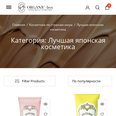
0
Главная
/
Косметика по странам мира
/
Лучшая японская
косметика
Категория:
Лучшая японская
косметика
нимальная
ксимальная
на
на
Filter Products