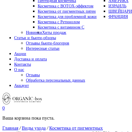
Пептидная косметика
АМЕРИКА
Косметика с BOTOX-эффектом
ИЗРАИЛЬ
Косметика от пигментных пятен
ШВЕЙЦАРИ
Косметика для проблемной кожи
ФРАНЦИЯ
Косметика с Ретинолом
Косметика с витамином С
Новинки
Хиты продаж
Статьи и бьюти-обзоры
Отзывы бьюти-блогеров
Интересные статьи
Акции
Доставка и оплата
Контакты
О нас
Отзывы
Обработка персональных данных
Аккаунт
0
Ваша корзина пока пуста.
Главная
/
Виды ухода
/
Косметика от пигментных