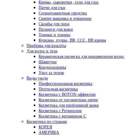
Кремы, сыворотки, гели для глаз
Патчи для глаз
Солнцезащитные средства
Снятие макияжа и очищение
Скрабы для лица
Пилинги для кожи
Тоники и тонеры
Кушоны, пудры, ВВ, ССС, ВВ кремы
Приборы для красоты
Для волос и тела
Керамическая расческа для выпрямления волос
Шампуни
Кондиционеры
Уход за телом
Виды ухода
Профессиональная косметика
Пептидная косметика
Косметика с BOTOX-эффектом
Косметика от пигментных пятен
Косметика для проблемной кожи
Косметика с Ретинолом
Косметика с витамином С
Косметика по странам
КОРЕЯ
АМЕРИКА