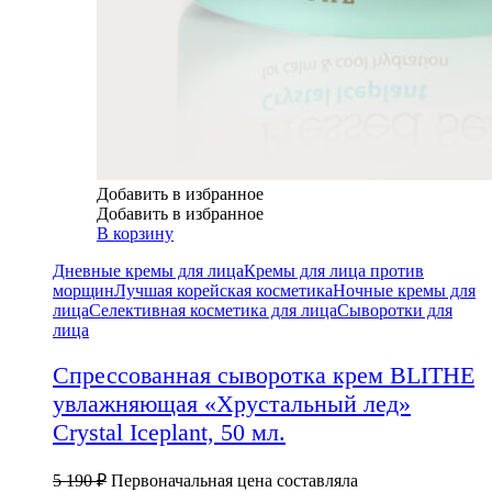
Добавить в избранное
Добавить в избранное
В корзину
Дневные кремы для лица
Кремы для лица против
морщин
Лучшая корейская косметика
Ночные кремы для
лица
Селективная косметика для лица
Сыворотки для
лица
Спрессованная сыворотка крем BLITHE
увлажняющая «Хрустальный лед»
Crystal Iceplant, 50 мл.
5 190
₽
Первоначальная цена составляла