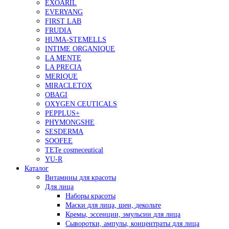
EXOARIL
EVERYANG
FIRST LAB
FRUDIA
HUMA-STEMELLS
INTIME ORGANIQUE
LA MENTE
LA PRECIA
MERIQUE
MIRACLETOX
OBAGI
OXYGEN CEUTICALS
PEPPLUS+
PHYMONGSHE
SESDERMA
SOOFEE
TETe cosmeceutical
YU-R
Каталог
Витамины для красоты
Для лица
Наборы красоты
Маски для лица, шеи, декольте
Кремы, эссенции, эмульсии для лица
Сыворотки, ампулы, концентраты для лица