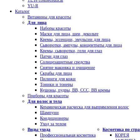
TETe cosmeceutical
YU-R
Каталог
Витамины для красоты
Для лица
Наборы красоты
Маски для лица, шеи, декольте
Кремы, эссенции, эмульсии для лица
Сыворотки, ампулы, концентраты для лица
Кремы, сыворотки, гели для глаз
Патчи для глаз
Солнцезащитные средства
Снятие макияжа и очищение
Скрабы для лица
Пилинги для кожи
Тоники и тонеры
Кушоны, пудры, ВВ, ССС, ВВ кремы
Приборы для красоты
Для волос и тела
Керамическая расческа для выпрямления волос
Шампуни
Кондиционеры
Уход за телом
Виды ухода
Косметика по стр
Профессиональная косметика
КОРЕЯ