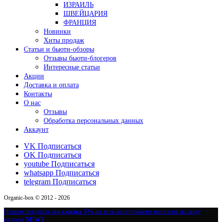
ИЗРАИЛЬ
ШВЕЙЦАРИЯ
ФРАНЦИЯ
Новинки
Хиты продаж
Статьи и бьюти-обзоры
Отзывы бьюти-блогеров
Интересные статьи
Акции
Доставка и оплата
Контакты
О нас
Отзывы
Обработка персональных данных
Аккаунт
VK
Подписаться
OK
Подписаться
youtube
Подписаться
whatsapp
Подписаться
telegram
Подписаться
Organic-box © 2012 - 2026
Новым покупателям
скидка 5%
на весь ассортимент магазина по коду
купона
NEW5