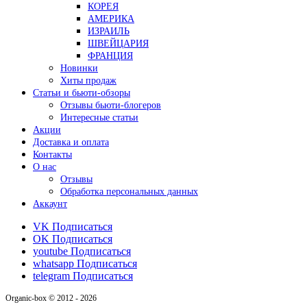
КОРЕЯ
АМЕРИКА
ИЗРАИЛЬ
ШВЕЙЦАРИЯ
ФРАНЦИЯ
Новинки
Хиты продаж
Статьи и бьюти-обзоры
Отзывы бьюти-блогеров
Интересные статьи
Акции
Доставка и оплата
Контакты
О нас
Отзывы
Обработка персональных данных
Аккаунт
VK
Подписаться
OK
Подписаться
youtube
Подписаться
whatsapp
Подписаться
telegram
Подписаться
Organic-box © 2012 - 2026