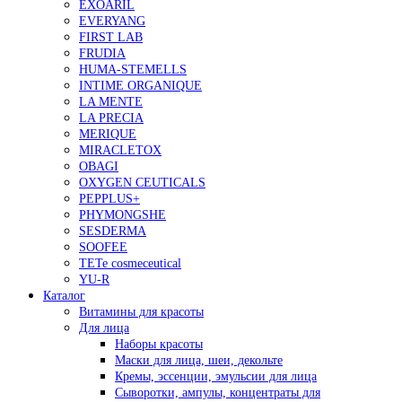
EXOARIL
EVERYANG
FIRST LAB
FRUDIA
HUMA-STEMELLS
INTIME ORGANIQUE
LA MENTE
LA PRECIA
MERIQUE
MIRACLETOX
OBAGI
OXYGEN CEUTICALS
PEPPLUS+
PHYMONGSHE
SESDERMA
SOOFEE
TETe cosmeceutical
YU-R
Каталог
Витамины для красоты
Для лица
Наборы красоты
Маски для лица, шеи, декольте
Кремы, эссенции, эмульсии для лица
Сыворотки, ампулы, концентраты для