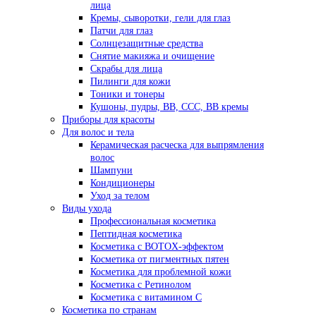
лица
Кремы, сыворотки, гели для глаз
Патчи для глаз
Солнцезащитные средства
Снятие макияжа и очищение
Скрабы для лица
Пилинги для кожи
Тоники и тонеры
Кушоны, пудры, ВВ, ССС, ВВ кремы
Приборы для красоты
Для волос и тела
Керамическая расческа для выпрямления
волос
Шампуни
Кондиционеры
Уход за телом
Виды ухода
Профессиональная косметика
Пептидная косметика
Косметика с BOTOX-эффектом
Косметика от пигментных пятен
Косметика для проблемной кожи
Косметика с Ретинолом
Косметика с витамином С
Косметика по странам