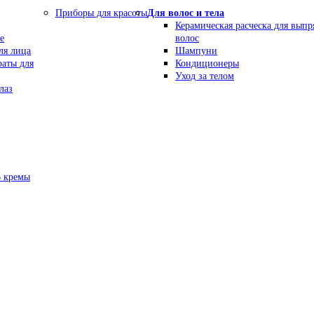
Приборы для красоты
Для волос и тела
Керамическая расческа для вып
е
волос
ля лица
Шампуни
раты для
Кондиционеры
Уход за телом
лаз
В кремы