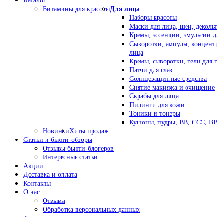
Каталог
Витамины для красоты
Для лица
Наборы красоты
Маски для лица, шеи, декольт
Кремы, эссенции, эмульсии д
Сыворотки, ампулы, концент
лица
Кремы, сыворотки, гели для г
Патчи для глаз
Солнцезащитные средства
Снятие макияжа и очищение
Скрабы для лица
Пилинги для кожи
Тоники и тонеры
Кушоны, пудры, ВВ, ССС, В
Новинки
Хиты продаж
Статьи и бьюти-обзоры
Отзывы бьюти-блогеров
Интересные статьи
Акции
Доставка и оплата
Контакты
О нас
Отзывы
Обработка персональных данных