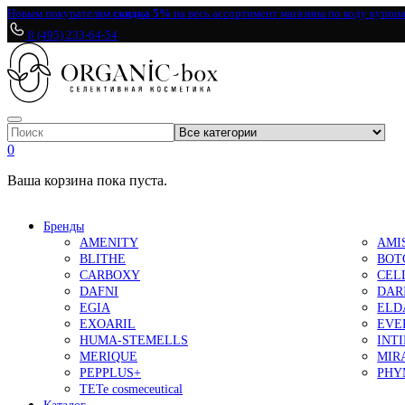
Новым покупателям
скидка 5%
на весь ассортимент магазина по коду купон
8 (495) 233-64-54
0
Ваша корзина пока пуста.
Бренды
AMENITY
AMI
BLITHE
BOT
CARBOXY
CEL
DAFNI
DAR
EGIA
ELD
EXOARIL
EVE
HUMA-STEMELLS
INT
MERIQUE
MIR
PEPPLUS+
PHY
TETe cosmeceutical