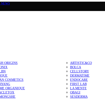
а
NEW5
SH ORIGINS
ARTISTIC&CO
ONIX
BOLCA
LBN
CELLSTORY
IQUE
DERMATIME
AN COSMETICS
ENDOCARE
RYANG
FIRST LAB
IME ORGANIQUE
LA MENTE
ACLETOX
OBAGI
MONGSHE
SESDERMA