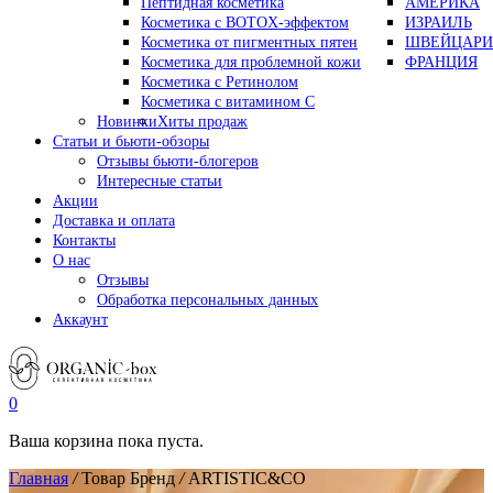
Пептидная косметика
АМЕРИКА
Косметика с BOTOX-эффектом
ИЗРАИЛЬ
Косметика от пигментных пятен
ШВЕЙЦАРИ
Косметика для проблемной кожи
ФРАНЦИЯ
Косметика с Ретинолом
Косметика с витамином С
Новинки
Хиты продаж
Статьи и бьюти-обзоры
Отзывы бьюти-блогеров
Интересные статьи
Акции
Доставка и оплата
Контакты
О нас
Отзывы
Обработка персональных данных
Аккаунт
0
Ваша корзина пока пуста.
Главная
/
Товар Бренд
/
ARTISTIC&CO