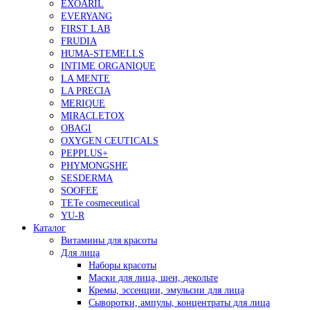
EXOARIL
EVERYANG
FIRST LAB
FRUDIA
HUMA-STEMELLS
INTIME ORGANIQUE
LA MENTE
LA PRECIA
MERIQUE
MIRACLETOX
OBAGI
OXYGEN CEUTICALS
PEPPLUS+
PHYMONGSHE
SESDERMA
SOOFEE
TETe cosmeceutical
YU-R
Каталог
Витамины для красоты
Для лица
Наборы красоты
Маски для лица, шеи, декольте
Кремы, эссенции, эмульсии для лица
Сыворотки, ампулы, концентраты для лица