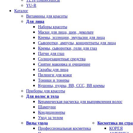
TETe cosmeceutical
YU-R
Каталог
Витамины для красоты
Для лица
Наборы красоты
Маски для лица, шеи, декольте
Кремы, эссенции, эмульсии для лица
Сыворотки, ампулы, концентраты для лица
Кремы, сыворотки, гели для глаз
Патчи для глаз
Солнцезащитные средства
Снятие макияжа и очищение
Скрабы для лица
Пилинги для кожи
Тоники и тонеры
Кушоны, пудры, ВВ, ССС, ВВ кремы
Приборы для красоты
Для волос и тела
Керамическая расческа для выпрямления волос
Шампуни
Кондиционеры
Уход за телом
Виды ухода
Косметика по стр
Профессиональная косметика
КОРЕЯ