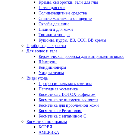
Кремы, сыворотки, гели для глаз
Патчи для глаз
Солнцезащитные средства
Снятие макияжа и очищение
Скрабы для лица
Пилинги для кожи
Тоники и тонеры
Кушоны, пудры, ВВ, ССС, ВВ кремы
Приборы для красоты
Для волос и тела
Керамическая расческа для выпрямления волос
Шампуни
Кондиционеры
Уход за телом
Виды ухода
Профессиональная косметика
Пептидная косметика
Косметика с BOTOX-эффектом
Косметика от пигментных пятен
Косметика для проблемной кожи
Косметика с Ретинолом
Косметика с витамином С
Косметика по странам
КОРЕЯ
АМЕРИКА