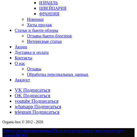
ИЗРАИЛЬ
ШВЕЙЦАРИЯ
ФРАНЦИЯ
Новинки
Хиты продаж
Статьи и бьюти-обзоры
Отзывы бьюти-блогеров
Интересные статьи
Акции
Доставка и оплата
Контакты
О нас
Отзывы
Обработка персональных данных
Аккаунт
VK
Подписаться
OK
Подписаться
youtube
Подписаться
whatsapp
Подписаться
telegram
Подписаться
Organic-box © 2012 - 2026
Новым покупателям
скидка 5%
на весь ассортимент магазина по коду
купона
NEW5