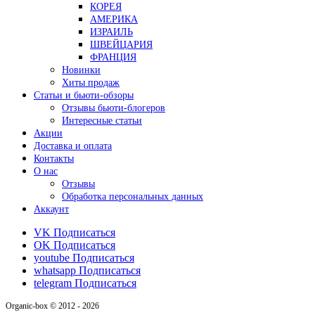
КОРЕЯ
АМЕРИКА
ИЗРАИЛЬ
ШВЕЙЦАРИЯ
ФРАНЦИЯ
Новинки
Хиты продаж
Статьи и бьюти-обзоры
Отзывы бьюти-блогеров
Интересные статьи
Акции
Доставка и оплата
Контакты
О нас
Отзывы
Обработка персональных данных
Аккаунт
VK
Подписаться
OK
Подписаться
youtube
Подписаться
whatsapp
Подписаться
telegram
Подписаться
Organic-box © 2012 - 2026