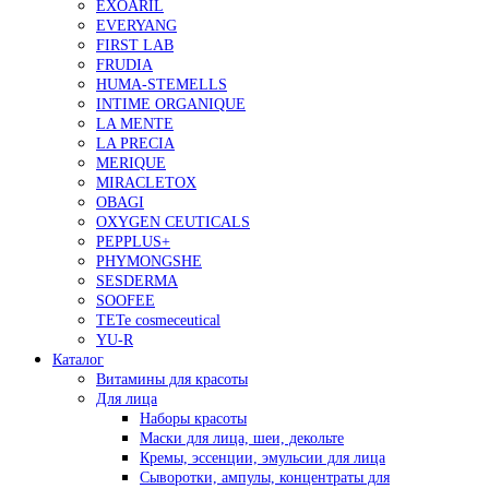
EXOARIL
EVERYANG
FIRST LAB
FRUDIA
HUMA-STEMELLS
INTIME ORGANIQUE
LA MENTE
LA PRECIA
MERIQUE
MIRACLETOX
OBAGI
OXYGEN CEUTICALS
PEPPLUS+
PHYMONGSHE
SESDERMA
SOOFEE
TETe cosmeceutical
YU-R
Каталог
Витамины для красоты
Для лица
Наборы красоты
Маски для лица, шеи, декольте
Кремы, эссенции, эмульсии для лица
Сыворотки, ампулы, концентраты для