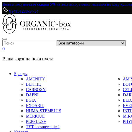
Новым покупателям
скидка 5%
на весь ассортимент магазина по коду купон
8 (495) 233-64-54
0
Ваша корзина пока пуста.
Бренды
AMENITY
AMI
BLITHE
BOT
CARBOXY
CEL
DAFNI
DAR
EGIA
ELD
EXOARIL
EVE
HUMA-STEMELLS
INT
MERIQUE
MIR
PEPPLUS+
PHY
TETe cosmeceutical