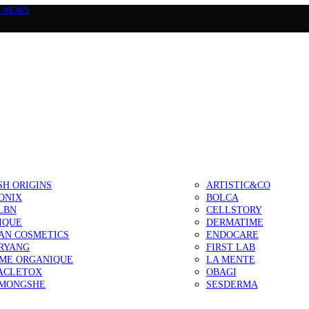
а
NEW5
SH ORIGINS
ARTISTIC&CO
ONIX
BOLCA
LBN
CELLSTORY
IQUE
DERMATIME
AN COSMETICS
ENDOCARE
RYANG
FIRST LAB
IME ORGANIQUE
LA MENTE
ACLETOX
OBAGI
MONGSHE
SESDERMA