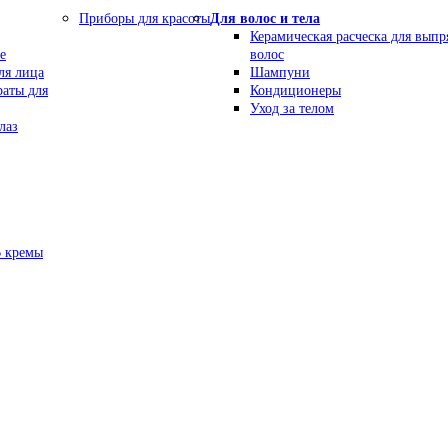
Приборы для красоты
Для волос и тела
Керамическая расческа для вып
е
волос
ля лица
Шампуни
раты для
Кондиционеры
Уход за телом
лаз
В кремы