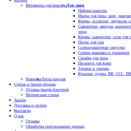
Каталог
Витамины для красоты
Для лица
Наборы красоты
Маски для лица, шеи, декольт
Кремы, эссенции, эмульсии д
Сыворотки, ампулы, концент
лица
Кремы, сыворотки, гели для г
Патчи для глаз
Солнцезащитные средства
Снятие макияжа и очищение
Скрабы для лица
Пилинги для кожи
Тоники и тонеры
Кушоны, пудры, ВВ, ССС, В
Новинки
Хиты продаж
Статьи и бьюти-обзоры
Отзывы бьюти-блогеров
Интересные статьи
Акции
Доставка и оплата
Контакты
О нас
Отзывы
Обработка персональных данных