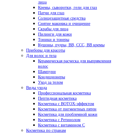
лица
Кремы, сыворотки, гели для глаз
Патчи для глаз
Солнцезащитные средства
Снятие макияжа и очищение
Скрабы для лица
Пилинги для кожи
Тоники и тонеры
Кушоны, пудры, ВВ, ССС, ВВ кремы
Приборы для красоты
Для волос и тела
Керамическая расческа для выпрямления
волос
Шампуни
Кондиционеры
Уход за телом
Виды ухода
Профессиональная косметика
Пептидная косметика
Косметика с BOTOX-эффектом
Косметика от пигментных пятен
Косметика для проблемной кожи
Косметика с Ретинолом
Косметика с витамином С
Косметика по странам