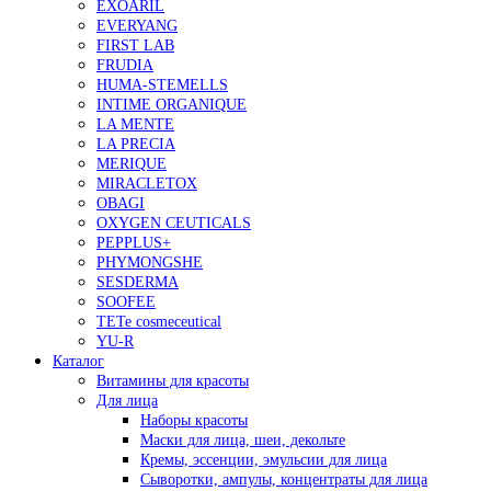
EXOARIL
EVERYANG
FIRST LAB
FRUDIA
HUMA-STEMELLS
INTIME ORGANIQUE
LA MENTE
LA PRECIA
MERIQUE
MIRACLETOX
OBAGI
OXYGEN CEUTICALS
PEPPLUS+
PHYMONGSHE
SESDERMA
SOOFEE
TETe cosmeceutical
YU-R
Каталог
Витамины для красоты
Для лица
Наборы красоты
Маски для лица, шеи, декольте
Кремы, эссенции, эмульсии для лица
Сыворотки, ампулы, концентраты для лица