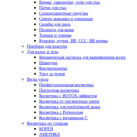
Кремы, сыворотки, гели для глаз
Патчи для глаз
Солнцезащитные средства
Снятие макияжа и очищение
Скрабы для лица
Пилинги для кожи
Тоники и тонеры
Кушоны, пудры, ВВ, ССС, ВВ кремы
Приборы для красоты
Для волос и тела
Керамическая расческа для выпрямления волос
Шампуни
Кондиционеры
Уход за телом
Виды ухода
Профессиональная косметика
Пептидная косметика
Косметика с BOTOX-эффектом
Косметика от пигментных пятен
Косметика для проблемной кожи
Косметика с Ретинолом
Косметика с витамином С
Косметика по странам
КОРЕЯ
АМЕРИКА