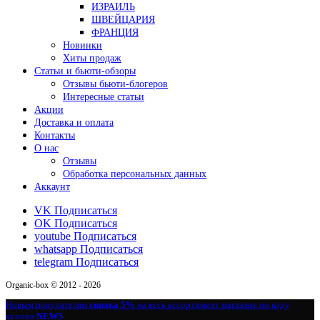
ИЗРАИЛЬ
ШВЕЙЦАРИЯ
ФРАНЦИЯ
Новинки
Хиты продаж
Статьи и бьюти-обзоры
Отзывы бьюти-блогеров
Интересные статьи
Акции
Доставка и оплата
Контакты
О нас
Отзывы
Обработка персональных данных
Аккаунт
VK
Подписаться
OK
Подписаться
youtube
Подписаться
whatsapp
Подписаться
telegram
Подписаться
Organic-box © 2012 - 2026
Новым покупателям
скидка 5%
на весь ассортимент магазина по коду
купона
NEW5