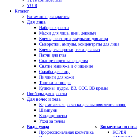
TETe cosmeceutical
YU-R
Каталог
Витамины для красоты
Для лица
Наборы красоты
Маски для лица, шеи, декольте
Кремы, эссенции, эмульсии для лица
Сыворотки, ампулы, концентраты для лица
Кремы, сыворотки, гели для глаз
Патчи для глаз
Солнцезащитные средства
Снятие макияжа и очищение
Скрабы для лица
Пилинги для кожи
Тоники и тонеры
Кушоны, пудры, ВВ, ССС, ВВ кремы
Приборы для красоты
Для волос и тела
Керамическая расческа для выпрямления волос
Шампуни
Кондиционеры
Уход за телом
Виды ухода
Косметика по стр
Профессиональная косметика
КОРЕЯ