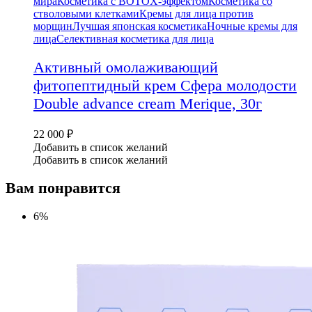
мира
Косметика с BOTOX-эффектом
Косметика со
стволовыми клетками
Кремы для лица против
морщин
Лучшая японская косметика
Ночные кремы для
лица
Селективная косметика для лица
Активный омолаживающий
фитопептидный крем Сфера молодости
Double advance cream Merique, 30г
22 000
₽
Добавить в список желаний
Добавить в список желаний
Вам понравится
6%