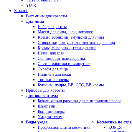
TETe cosmeceutical
YU-R
Каталог
Витамины для красоты
Для лица
Наборы красоты
Маски для лица, шеи, декольте
Кремы, эссенции, эмульсии для лица
Сыворотки, ампулы, концентраты для лица
Кремы, сыворотки, гели для глаз
Патчи для глаз
Солнцезащитные средства
Снятие макияжа и очищение
Скрабы для лица
Пилинги для кожи
Тоники и тонеры
Кушоны, пудры, ВВ, ССС, ВВ кремы
Приборы для красоты
Для волос и тела
Керамическая расческа для выпрямления волос
Шампуни
Кондиционеры
Уход за телом
Виды ухода
Косметика по стр
Профессиональная косметика
КОРЕЯ