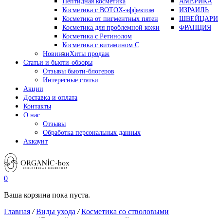
Пептидная косметика
АМЕРИКА
Косметика с BOTOX-эффектом
ИЗРАИЛЬ
Косметика от пигментных пятен
ШВЕЙЦАРИ
Косметика для проблемной кожи
ФРАНЦИЯ
Косметика с Ретинолом
Косметика с витамином С
Новинки
Хиты продаж
Статьи и бьюти-обзоры
Отзывы бьюти-блогеров
Интересные статьи
Акции
Доставка и оплата
Контакты
О нас
Отзывы
Обработка персональных данных
Аккаунт
0
Ваша корзина пока пуста.
Главная
/
Виды ухода
/
Косметика со стволовыми