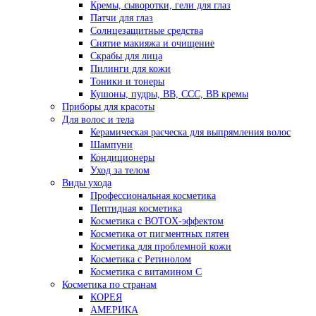
Кремы, сыворотки, гели для глаз
Патчи для глаз
Солнцезащитные средства
Снятие макияжа и очищение
Скрабы для лица
Пилинги для кожи
Тоники и тонеры
Кушоны, пудры, ВВ, ССС, ВВ кремы
Приборы для красоты
Для волос и тела
Керамическая расческа для выпрямления волос
Шампуни
Кондиционеры
Уход за телом
Виды ухода
Профессиональная косметика
Пептидная косметика
Косметика с BOTOX-эффектом
Косметика от пигментных пятен
Косметика для проблемной кожи
Косметика с Ретинолом
Косметика с витамином С
Косметика по странам
КОРЕЯ
АМЕРИКА