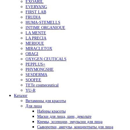
EXOARIL
EVERYANG
FIRST LAB
FRUDIA
HUMA-STEMELLS
INTIME ORGANIQUE
LA MENTE
LA PRECIA
MERIQUE
MIRACLETOX
OBAGI
OXYGEN CEUTICALS
PEPPLUS+
PHYMONGSHE
SESDERMA
SOOFEE
TETe cosmeceutical
YU-R
Каталог
Витамины для красоты
Для лица
Наборы красоты
Маски для лица, шеи, декольте
Кремы, эссенции, эмульсии для лица
Сыворотки, ампулы, концентраты для лица