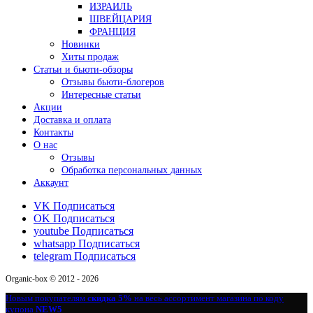
ИЗРАИЛЬ
ШВЕЙЦАРИЯ
ФРАНЦИЯ
Новинки
Хиты продаж
Статьи и бьюти-обзоры
Отзывы бьюти-блогеров
Интересные статьи
Акции
Доставка и оплата
Контакты
О нас
Отзывы
Обработка персональных данных
Аккаунт
VK
Подписаться
OK
Подписаться
youtube
Подписаться
whatsapp
Подписаться
telegram
Подписаться
Organic-box © 2012 - 2026
Новым покупателям
скидка 5%
на весь ассортимент магазина по коду
купона
NEW5