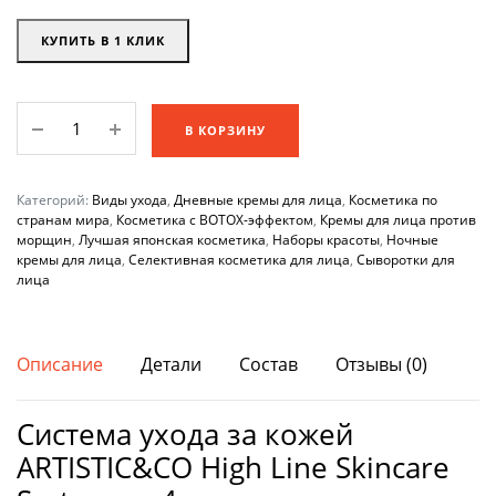
КУПИТЬ В 1 КЛИК
Система
В КОРЗИНУ
ухода
за
кожей
Категорий:
Виды ухода
,
Дневные кремы для лица
,
Косметика по
ARTISTIC&CO
странам мира
,
Косметика с BOTOX-эффектом
,
Кремы для лица против
морщин
,
Лучшая японская косметика
,
Наборы красоты
,
Ночные
High
кремы для лица
,
Селективная косметика для лица
,
Сыворотки для
Line
лица
Skincare
System
из
Описание
Детали
Состав
Отзывы (0)
4
средств
Система ухода за кожей
количество
ARTISTIC&CO High Line Skincare