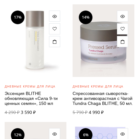
17%
14%
ДНЕВНЫЕ КРЕМЫ ДЛЯ ЛИЦА
ДНЕВНЫЕ КРЕМЫ ДЛЯ ЛИЦА
Эссенция BLITHE
Спрессованная сыворотка-
обновляющая «Сила 9-ти
крем антивозрастная с Чагой
ценных семян», 150 мл
Tundra Chaga BLITHE, 50 мл.
Первоначальная
Текущая
Первоначальная
Текущая
4 290
₽
3 590
₽
5 790
₽
4 990
₽
цена
цена:
цена
цена:
составляла
3 590 ₽.
составляла
4 990 ₽.
4 290 ₽.
5 790 ₽.
12%
6%