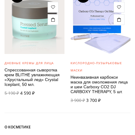
ДНЕВНЫЕ КРЕМЫ ДЛЯ ЛИЦА
КИСЛОРОДНО-ПУЗЫРЬКОВЫЕ
Спрессованная сыворотка
МАСКИ
крем BLITHE увлажняющая
Неинвазивная карбокси
«Хрустальный лед» Crystal
маска для омоложения лица
Iceplant, 50 мл.
и шеи Carboxy CO2 DJ
Первоначальная
Текущая
CARBOXY THERAPY, 5 шт.
5 190
₽
4 590
₽
цена
цена:
Первоначальная
Текущая
3 900
₽
3 700
₽
составляла
4 590 ₽.
цена
цена:
5 190 ₽.
составляла
3 700 ₽.
3 900 ₽.
О КОСМЕТИКЕ