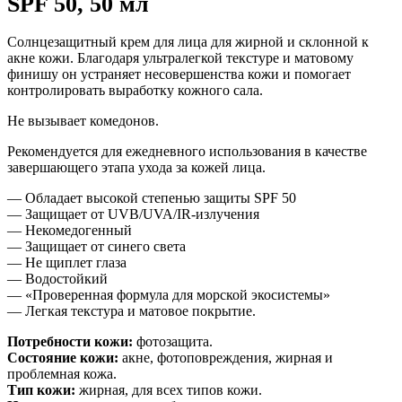
SPF 50, 50 мл
Солнцезащитный крем для лица для жирной и склонной к
акне кожи. Благодаря ультралегкой текстуре и матовому
финишу он устраняет несовершенства кожи и помогает
контролировать выработку кожного сала.
Не вызывает комедонов.
Рекомендуется для ежедневного использования в качестве
завершающего этапа ухода за кожей лица.
— Обладает высокой степенью защиты SPF 50
— Защищает от UVB/UVA/IR-излучения
— Некомедогенный
— Защищает от синего света
— Не щиплет глаза
— Водостойкий
— «Проверенная формула для морской экосистемы»
— Легкая текстура и матовое покрытие.
Потребности кожи:
фотозащита
.
Состояние кожи:
а
кне, фотоповреждения, жирная и
проблемная кожа.
Тип кожи:
ж
ирная, для всех типов кожи
.