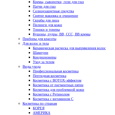
Кремы, сыворотки, гели для глаз
Патчи для глаз
Солнцезащитные средства
Снятие макияжа и очищение
Скрабы для лица
Пилинги для кожи
Тоники и тонеры
Кушоны, пудры, ВВ, ССС, ВВ кремы
Приборы для красоты
Для волос и тела
Керамическая расческа для выпрямления волос
Шампуни
Кондиционеры
Уход за телом
Виды ухода
Профессиональная косметика
Пептидная косметика
Косметика с BOTOX-эффектом
Косметика от пигментных пятен
Косметика для проблемной кожи
Косметика с Ретинолом
Косметика с витамином С
Косметика по странам
КОРЕЯ
АМЕРИКА