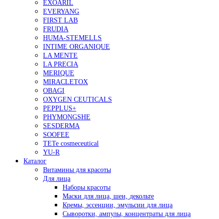
EXOARIL
EVERYANG
FIRST LAB
FRUDIA
HUMA-STEMELLS
INTIME ORGANIQUE
LA MENTE
LA PRECIA
MERIQUE
MIRACLETOX
OBAGI
OXYGEN CEUTICALS
PEPPLUS+
PHYMONGSHE
SESDERMA
SOOFEE
TETe cosmeceutical
YU-R
Каталог
Витамины для красоты
Для лица
Наборы красоты
Маски для лица, шеи, декольте
Кремы, эссенции, эмульсии для лица
Сыворотки, ампулы, концентраты для лица