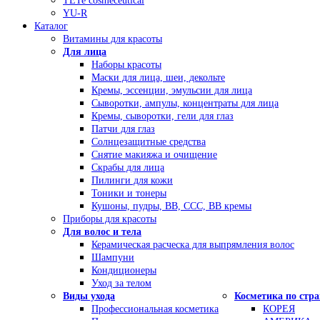
TETe cosmeceutical
YU-R
Каталог
Витамины для красоты
Для лица
Наборы красоты
Маски для лица, шеи, декольте
Кремы, эссенции, эмульсии для лица
Сыворотки, ампулы, концентраты для лица
Кремы, сыворотки, гели для глаз
Патчи для глаз
Солнцезащитные средства
Снятие макияжа и очищение
Скрабы для лица
Пилинги для кожи
Тоники и тонеры
Кушоны, пудры, ВВ, ССС, ВВ кремы
Приборы для красоты
Для волос и тела
Керамическая расческа для выпрямления волос
Шампуни
Кондиционеры
Уход за телом
Виды ухода
Косметика по стр
Профессиональная косметика
КОРЕЯ