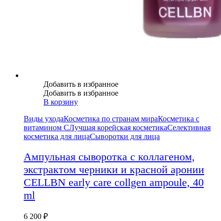
Добавить в избранное
Добавить в избранное
В корзину
Виды ухода
Косметика по странам мира
Косметика с
витамином С
Лучшая корейская косметика
Селективная
косметика для лица
Сыворотки для лица
Ампульная сыворотка с коллагеном,
экстрактом черники и красной аронии
CELLBN early care collgen ampoule, 40
ml
6 200
₽