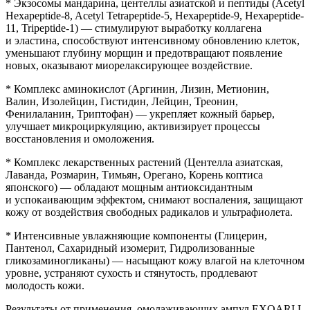
* Экзосомы мандарина, центеллы азиатской и пептиды (Acetyl
Hexapeptide-8, Acetyl Tetrapeptide-5, Hexapeptide-9, Hexapeptide-
11, Tripeptide-1) — стимулируют выработку коллагена
и эластина, способствуют интенсивному обновлению клеток,
уменьшают глубину морщин и предотвращают появление
новых, оказывают миорелаксирующее воздействие.
* Комплекс аминокислот (Аргинин, Лизин, Метионин,
Валин, Изолейцин, Гистидин, Лейцин, Треонин,
Фенилаланин, Триптофан) — укрепляет кожный барьер,
улучшает микроциркуляцию, активизирует процессы
восстановления и омоложения.
* Комплекс лекарственных растений (Центелла азиатская,
Лаванда, Розмарин, Тимьян, Орегано, Корень коптиса
японского) — обладают мощным антиоксидантным
и успокаивающим эффектом, снимают воспаления, защищают
кожу от воздействия свободных радикалов и ультрафиолета.
* Интенсивные увлажняющие компоненты (Глицерин,
Пантенол, Сахаридный изомерит, Гидролизованные
гликозаминогликаны) — насыщают кожу влагой на клеточном
уровне, устраняют сухость и стянутость, продлевают
молодость кожи.
Результаты от применения омолаживающих ампул EXOARI L