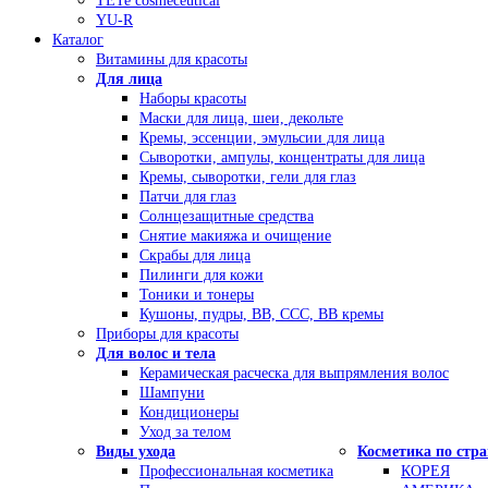
TETe cosmeceutical
YU-R
Каталог
Витамины для красоты
Для лица
Наборы красоты
Маски для лица, шеи, декольте
Кремы, эссенции, эмульсии для лица
Сыворотки, ампулы, концентраты для лица
Кремы, сыворотки, гели для глаз
Патчи для глаз
Солнцезащитные средства
Снятие макияжа и очищение
Скрабы для лица
Пилинги для кожи
Тоники и тонеры
Кушоны, пудры, ВВ, ССС, ВВ кремы
Приборы для красоты
Для волос и тела
Керамическая расческа для выпрямления волос
Шампуни
Кондиционеры
Уход за телом
Виды ухода
Косметика по стр
Профессиональная косметика
КОРЕЯ