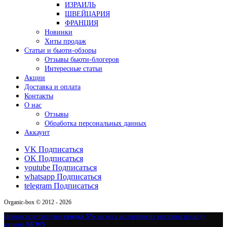
ИЗРАИЛЬ
ШВЕЙЦАРИЯ
ФРАНЦИЯ
Новинки
Хиты продаж
Статьи и бьюти-обзоры
Отзывы бьюти-блогеров
Интересные статьи
Акции
Доставка и оплата
Контакты
О нас
Отзывы
Обработка персональных данных
Аккаунт
VK
Подписаться
OK
Подписаться
youtube
Подписаться
whatsapp
Подписаться
telegram
Подписаться
Organic-box © 2012 - 2026
Новым покупателям
скидка 5%
на весь ассортимент магазина по коду
купона
NEW5