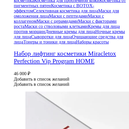
косметика
Косметика для проблемной кожи
Косметика от
пигментных пятен
Косметика с BOTOX-
эффектом
Селективная косметика для лица
Маски для
омоложения лица
Маски с пептидами
Маски с
коллагеном
Маски с церамидами
Маски с факторами
роста
Маски со стволовыми клетками
Кремы для лица
против морщин
Дневные кремы для лица
Ночные кремы
для лица
Сыворотки для лица
Очищающие средства для
лица
Тонеры и тоники для лица
Наборы красоты
Набор лифтинг косметики Miracletox
Perfection Vip Program HOME
46 000
₽
Добавить в список желаний
Добавить в список желаний