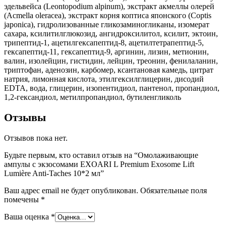
эдельвейса (Leontopodium alpinum), экстракт акмеллы олерей
(Acmella oleracea), экстракт корня коптиса японского (Coptis
japonica), гидролизованные гликозаминогликаны, изомерат
сахара, ксилитилглюкозид, ангидроксилитол, ксилит, эктоин,
трипептид-1, ацетилгексапептид-8, ацетилтетрапептид-5,
гексапептид-11, гексапептид-9, аргинин, лизин, метионин,
валин, изолейцин, гистидин, лейцин, треонин, фенилаланин,
триптофан, аденозин, карбомер, ксантановая камедь, цитрат
натрия, лимонная кислота, этилгексилглицерин, дисодий
EDTA, вода, глицерин, изопентидиол, пантенол, пропандиол,
1,2-гександиол, метилпропандиол, бутиленгликоль
Отзывы
Отзывов пока нет.
Будьте первым, кто оставил отзыв на “Омолаживающие
ампулы с экзосомами EXOARI L Premium Exosome Lift
Lumière Anti-Taches 10*2 мл”
Ваш адрес email не будет опубликован.
Обязательные поля
помечены
*
Ваша оценка
*