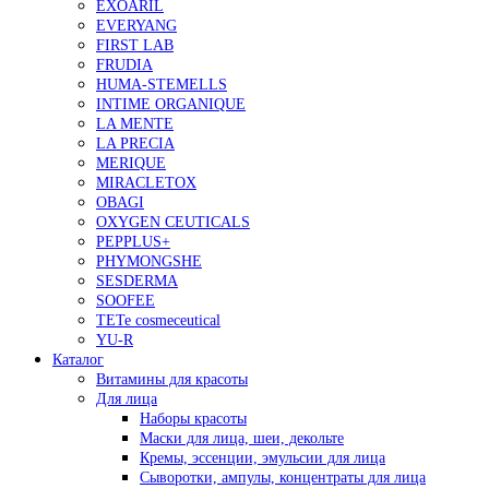
EXOARIL
EVERYANG
FIRST LAB
FRUDIA
HUMA-STEMELLS
INTIME ORGANIQUE
LA MENTE
LA PRECIA
MERIQUE
MIRACLETOX
OBAGI
OXYGEN CEUTICALS
PEPPLUS+
PHYMONGSHE
SESDERMA
SOOFEE
TETe cosmeceutical
YU-R
Каталог
Витамины для красоты
Для лица
Наборы красоты
Маски для лица, шеи, декольте
Кремы, эссенции, эмульсии для лица
Сыворотки, ампулы, концентраты для лица