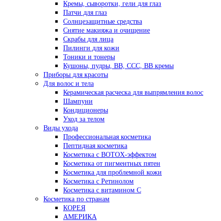
Кремы, сыворотки, гели для глаз
Патчи для глаз
Солнцезащитные средства
Снятие макияжа и очищение
Скрабы для лица
Пилинги для кожи
Тоники и тонеры
Кушоны, пудры, ВВ, ССС, ВВ кремы
Приборы для красоты
Для волос и тела
Керамическая расческа для выпрямления волос
Шампуни
Кондиционеры
Уход за телом
Виды ухода
Профессиональная косметика
Пептидная косметика
Косметика с BOTOX-эффектом
Косметика от пигментных пятен
Косметика для проблемной кожи
Косметика с Ретинолом
Косметика с витамином С
Косметика по странам
КОРЕЯ
АМЕРИКА