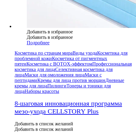
Добавить в избранное
Добавить в избранное
Подробнее
Косметика по странам мира
Виды ухода
Косметика для
проблемной кожи
Косметика от пигментных
пятен
Косметика с BOTOX-эффектом
Профессиональная
косметика для лица
Селективная косметика для
лица
Маски для омоложения лица
Маски с
пептидами
Кремы для лица против морщин
Дневные
кремы для лица
Пилинги
Тонеры и тоники для
лица
Наборы красоты
8-шаговая инновационная программа
мезо-ухода CELLSTORY Plus
Добавить в список желаний
Добавить в список желаний