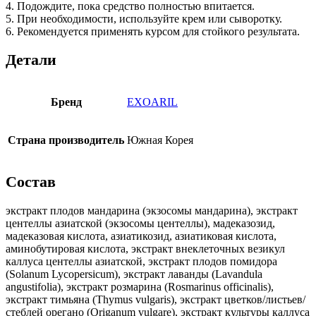
4. Подождите, пока средство полностью впитается.
5. При необходимости, используйте крем или сыворотку.
6. Рекомендуется применять курсом для стойкого результата.
Детали
Бренд
EXOARIL
Страна производитель
Южная Корея
Состав
экстракт плодов мандарина (экзосомы мандарина), экстракт
центеллы азиатской (экзосомы центеллы), мадеказозид,
мадеказовая кислота, азиатикозид, азиатиковая кислота,
аминобутировая кислота, экстракт внеклеточных везикул
каллуса центеллы азиатской, экстракт плодов помидора
(Solanum Lycopersicum), экстракт лаванды (Lavandula
angustifolia), экстракт розмарина (Rosmarinus officinalis),
экстракт тимьяна (Thymus vulgaris), экстракт цветков/листьев/
стеблей орегано (Origanum vulgare), экстракт культуры каллуса