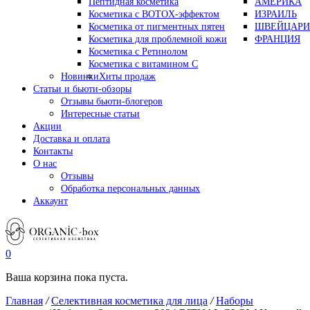
Пептидная косметика
АМЕРИКА
Косметика с BOTOX-эффектом
ИЗРАИЛЬ
Косметика от пигментных пятен
ШВЕЙЦАРИ
Косметика для проблемной кожи
ФРАНЦИЯ
Косметика с Ретинолом
Косметика с витамином С
Новинки
Хиты продаж
Статьи и бьюти-обзоры
Отзывы бьюти-блогеров
Интересные статьи
Акции
Доставка и оплата
Контакты
О нас
Отзывы
Обработка персональных данных
Аккаунт
0
Ваша корзина пока пуста.
Главная
/
Селективная косметика для лица
/
Наборы