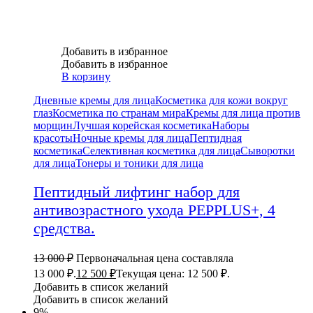
Добавить в избранное
Добавить в избранное
В корзину
Дневные кремы для лица
Косметика для кожи вокруг
глаз
Косметика по странам мира
Кремы для лица против
морщин
Лучшая корейская косметика
Наборы
красоты
Ночные кремы для лица
Пептидная
косметика
Селективная косметика для лица
Сыворотки
для лица
Тонеры и тоники для лица
Пептидный лифтинг набор для
антивозрастного ухода PEPPLUS+, 4
средства.
13 000
₽
Первоначальная цена составляла
13 000 ₽.
12 500
₽
Текущая цена: 12 500 ₽.
Добавить в список желаний
Добавить в список желаний
9%