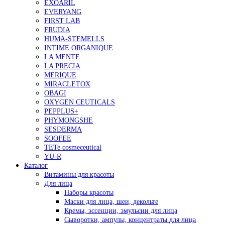
EXOARIL
EVERYANG
FIRST LAB
FRUDIA
HUMA-STEMELLS
INTIME ORGANIQUE
LA MENTE
LA PRECIA
MERIQUE
MIRACLETOX
OBAGI
OXYGEN CEUTICALS
PEPPLUS+
PHYMONGSHE
SESDERMA
SOOFEE
TETe cosmeceutical
YU-R
Каталог
Витамины для красоты
Для лица
Наборы красоты
Маски для лица, шеи, декольте
Кремы, эссенции, эмульсии для лица
Сыворотки, ампулы, концентраты для лица