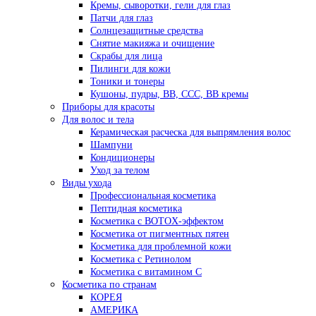
Кремы, сыворотки, гели для глаз
Патчи для глаз
Солнцезащитные средства
Снятие макияжа и очищение
Скрабы для лица
Пилинги для кожи
Тоники и тонеры
Кушоны, пудры, ВВ, ССС, ВВ кремы
Приборы для красоты
Для волос и тела
Керамическая расческа для выпрямления волос
Шампуни
Кондиционеры
Уход за телом
Виды ухода
Профессиональная косметика
Пептидная косметика
Косметика с BOTOX-эффектом
Косметика от пигментных пятен
Косметика для проблемной кожи
Косметика с Ретинолом
Косметика с витамином С
Косметика по странам
КОРЕЯ
АМЕРИКА