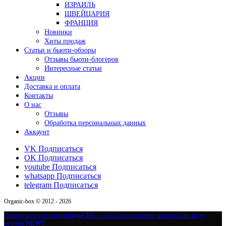
ИЗРАИЛЬ
ШВЕЙЦАРИЯ
ФРАНЦИЯ
Новинки
Хиты продаж
Статьи и бьюти-обзоры
Отзывы бьюти-блогеров
Интересные статьи
Акции
Доставка и оплата
Контакты
О нас
Отзывы
Обработка персональных данных
Аккаунт
VK
Подписаться
OK
Подписаться
youtube
Подписаться
whatsapp
Подписаться
telegram
Подписаться
Organic-box © 2012 - 2026
Новым покупателям
скидка 5%
на весь ассортимент магазина по коду
купона
NEW5