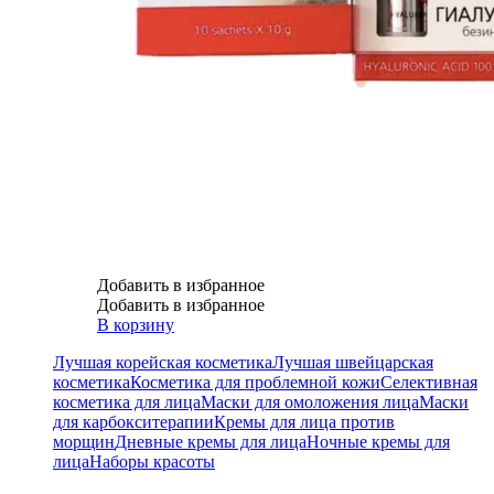
Добавить в избранное
Добавить в избранное
В корзину
Лучшая корейская косметика
Лучшая швейцарская
косметика
Косметика для проблемной кожи
Селективная
косметика для лица
Маски для омоложения лица
Маски
для карбокситерапии
Кремы для лица против
морщин
Дневные кремы для лица
Ночные кремы для
лица
Наборы красоты