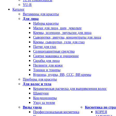
TETe cosmeceutical
YU-R
Каталог
Витамины для красоты
Для лица
Наборы красоты
Маски для лица, шеи, декольте
Кремы, эссенции, эмульсии для лица
Сыворотки, ампулы, концентраты для лица
Кремы, сыворотки, гели для глаз
Патчи для глаз
Солнцезащитные средства
Снятие макияжа и очищение
Скрабы для лица
Пилинги для кожи
Тоники и тонеры
Кушоны, пудры, ВВ, ССС, ВВ кремы
Приборы для красоты
Для волос и тела
Керамическая расческа для выпрямления волос
Шампуни
Кондиционеры
Уход за телом
Виды ухода
Косметика по стр
Профессиональная косметика
КОРЕЯ